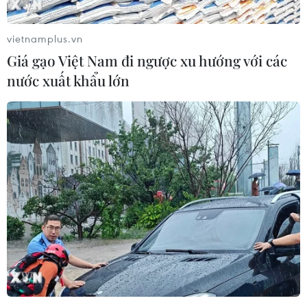
vietnamplus.vn
Giá gạo Việt Nam đi ngược xu hướng với các
nước xuất khẩu lớn
Tổng thống đắc cử Argentina Fernandez
chính thức nhậm chức
11/12/2019 01:26
Phát biểu ngay sau lễ nhậm chức, Tổng thống
Fernandez đã kêu gọi tất cả người dân Argentina cùng
nhau đoàn kết, chấm dứt sự phân rẽ trong xã hội, vì lợi
ích chung của dân tộc.