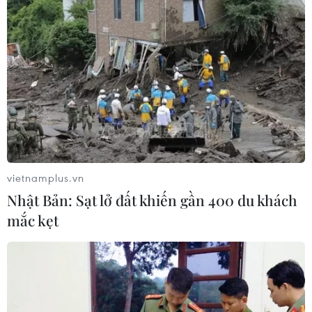
vietnamplus.vn
Nhật Bản: Sạt lở đất khiến gần 400 du khách
mắc kẹt