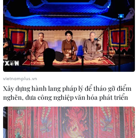
TIN LIÊN QUAN
vietnamplus.vn
Xây dựng hành lang pháp lý để tháo gỡ điểm
nghẽn, đưa công nghiệp văn hóa phát triển
Tổng thống đắc cử Argentina chỉ trích Mỹ
ủng hộ chính biến tại Bolivia
12/11/2019 23:01
Tổng thống Argentina Fernandez nhấn mạnh không