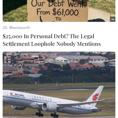
JG Wentworth
$25,000 In Personal Debt? The Legal
Settlement Loophole Nobody Mentions
Cử tri bỏ phiếu trong cuộc bầu cử sơ bộ tại thủ đô Buenos Aires,
Argentina ngày 12/9. (Ảnh: AFP/TTXVN)
Theo phóng viên TTXVN tại Buenos Aires, ngày
15/9, 5 bộ trưởng và những quan chức cấp cao
khác trong Nội các của Tổng thống Argentina