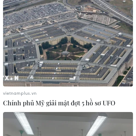
thêm thẩm quyền thuế quan cho ông
Trump
07/08/2026 00:33
Cựu Giám đốc Viện Quốc gia về Dị
ứng của Mỹ bị buộc tội khinh thường
Quốc hội
07/08/2026 00:25
Mexico triển khai hàng nghìn binh sỹ
bảo vệ các vùng trồng bơ trọng điểm
vietnamplus.vn
07/08/2026 00:09
Chính phủ Mỹ giải mật đợt 5 hồ sơ UFO
Mỹ: Lãi suất thế chấp tăng lên mức
cao nhất kể từ tháng Bảy năm ngoái