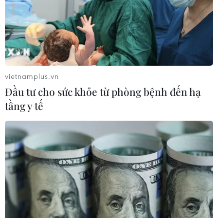
vietnamplus.vn
TIN CÙNG CHUYÊN MỤC
Đầu tư cho sức khỏe từ phòng bệnh đến hạ
Bạn bè Canada chia sẻ về giá trị độc
tầng y tế
lập, tự chủ của Việt Nam
09/08/2026 05:13
Người từng là luật sư riêng của Tổng
thống Trump trở thành Bộ trưởng Tư
pháp Mỹ
08/08/2026 23:28