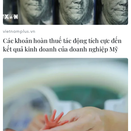
Thượng viện Mỹ thông qua luật ngân
sách tránh nguy cơ chính phủ đóng
cửa
vietnamplus.vn
08/08/2026 13:31
Các khoản hoàn thuế tác động tích cực đến
kết quả kinh doanh của doanh nghiệp Mỹ
Thượng viện Mỹ thông qua dự luật
trừng phạt Nga
08/08/2026 03:50
Canada, Mỹ đàm phán thỏa thuận
thương mại tạm thời nhằm hạ nhiệt
căng thẳng
07/08/2026 23:53