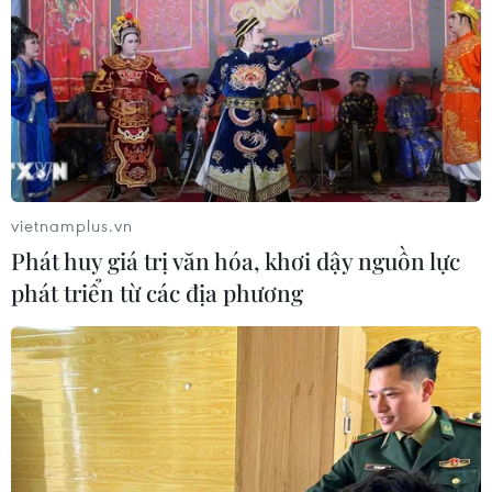
đồng quan điểm với thông cáo chính thức của Mỹ khi
cho rằng sự ra đi của cựu Tổng thống Evo Morales là
một dấu hiệu tốt cho nền dân chủ Bolivia.
vietnamplus.vn
Phát huy giá trị văn hóa, khơi dậy nguồn lực
phát triển từ các địa phương
Tổng thống Argentina cam kết thanh toán