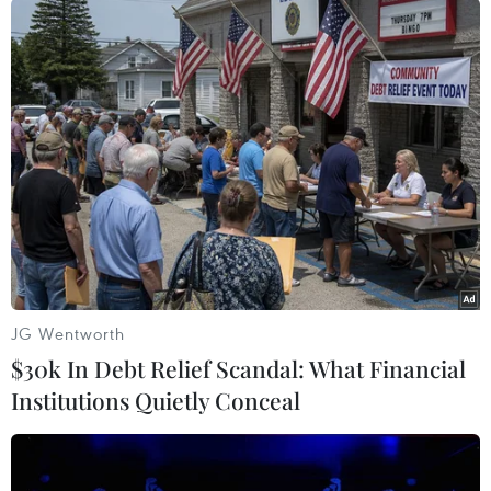
#Argentina
#thất bại của liên minh cầm quyền
#bộ trưởng xin từ chức
#bỏ phiếu sơ bộ
Argentina
Theo dõi VietnamPlus
JG Wentworth
$30k In Debt Relief Scandal: What Financial
Institutions Quietly Conceal