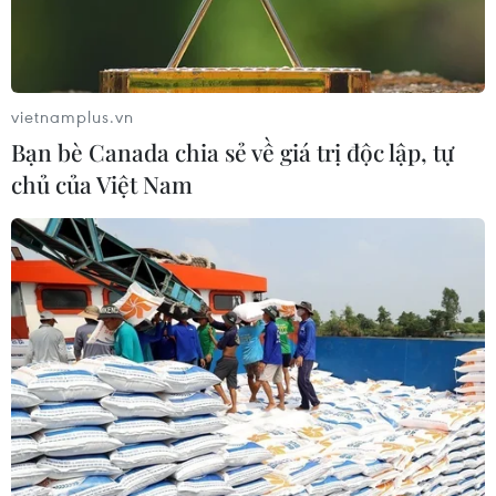
Tổng thống đắc cử Argentina công bố
vietnamplus.vn
thành phần nội các mới
Bạn bè Canada chia sẻ về giá trị độc lập, tự
07/12/2019 01:46
chủ của Việt Nam
Người được tín nhiệm giữ chức Chánh văn phòng nội
các, được coi là “cánh tay phải” của Tổng thống Alberto
Fernandez, là ông Santiago Cafiero, một cử nhân khoa
học chính trị năm nay 40 tuổi.