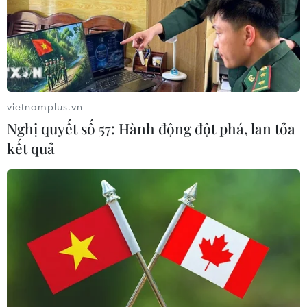
các khoản nợ nước ngoài
20/11/2019 09:21
Ngày 20/11, Tổng thống mới đắc cử Argentina Alberto
Fernandez cho biết chính phủ của ông sẽ cố gắng trả
các khoản nợ của nước này nhưng không sử dụng các
vietnamplus.vn
biện pháp “thắt lưng buộc bụng.”
Nghị quyết số 57: Hành động đột phá, lan tỏa
kết quả