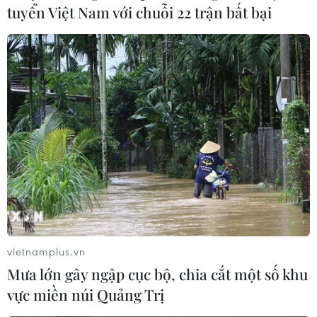
tuyển Việt Nam với chuỗi 22 trận bất bại
vietnamplus.vn
Mưa lớn gây ngập cục bộ, chia cắt một số khu
vực miền núi Quảng Trị