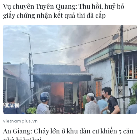
Vụ chuyên Tuyên Quang: Thu hồi, huỷ bỏ
giấy chứng nhận kết quả thi đã cấp
Thượng viện Mỹ đạt bước tiến quan
trọng để tránh nguy cơ chính phủ
phải đóng cửa
04/08/2026 07:04
Bộ Tư pháp Mỹ mở chiến dịch thu
hồi quốc tịch quy mô lớn
04/08/2026 06:14
Trưng bày tư liệu “Chủ tịch Hồ Chí
Minh - Tổng tư lệnh Fidel Castro:
vietnamplus.vn
Nghĩa tình son sắt đặc biệt"
An Giang: Cháy lớn ở khu dân cư khiến 5 căn
04/08/2026 06:06
nhà bị hư hại