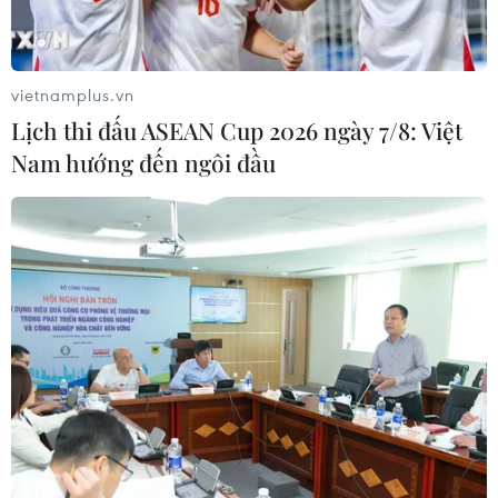
vietnamplus.vn
Lịch thi đấu ASEAN Cup 2026 ngày 7/8: Việt
Nam hướng đến ngôi đầu
#Javier Milei
#bầu cử tổng thống
#Sergio Massa
Argentina
Theo dõi VietnamPlus