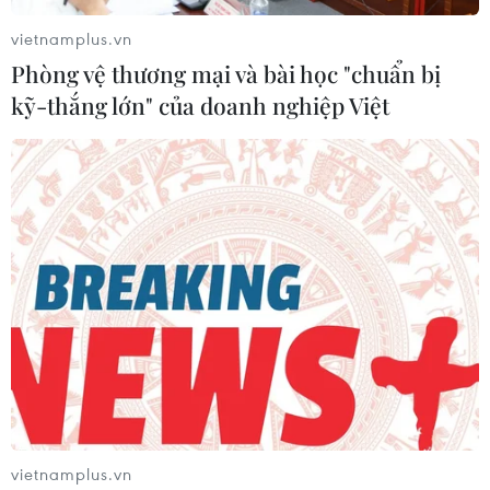
TIN LIÊN QUAN
vietnamplus.vn
Phòng vệ thương mại và bài học "chuẩn bị
kỹ-thắng lớn" của doanh nghiệp Việt
Tổng thống đắc cử Argentina Javier Milei
công du Mỹ và Israel trước lễ nhậm chức
20/11/2023 14:55
vietnamplus.vn