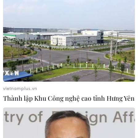
Xem thêm
CƠ QUAN CHỦ QUẢN: THÔNG TẤN XÃ VIỆT NAM
Tổng Biên tập: TRẦN TIẾN DUẨN
Phó Tổng Biên tập: NGUYỄN THỊ TÁM, KHÚC THANH
vietnamplus.vn
THỦY
Thành lập Khu Công nghệ cao tỉnh Hưng Yên
Sở hữu trí tuệ
Quy định sử dụng
RSS
Hỗ trợ
Ngôn ngữ
TTXVN