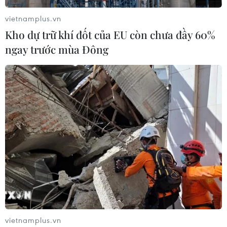
vietnamplus.vn
Kho dự trữ khí đốt của EU còn chưa đầy 60%
ngay trước mùa Đông
vietnamplus.vn