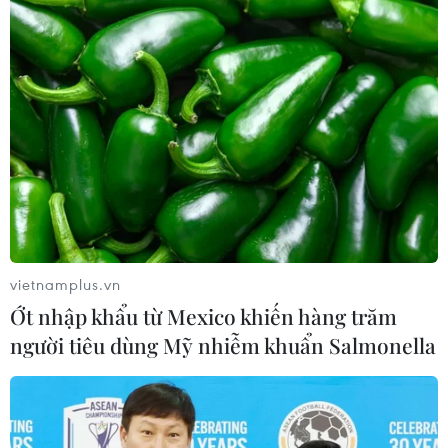
Bầu cử Tổng thống Argentina: Ứng cử viên
Javier Milei giành chiến thắng
20/11/2023 00:32
Theo kết quả kiểm phiếu sơ bộ của cuộc bầu cử tổng
thống vòng 2 tại Argentina, ứng cử viên theo đường lối
cực hữu Javier Milei, một nhân vật đang lên, giành
vietnamplus.vn
được khoảng 56% phiếu bầu.
Ớt nhập khẩu từ Mexico khiến hàng trăm
người tiêu dùng Mỹ nhiễm khuẩn Salmonella