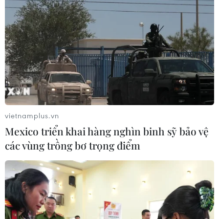
hụt vũ khí vì chiến dịch Trung Đông
06/08/2026 09:40
Mỹ điều tra sự cố hàng không liên
quan đến trực thăng chở Tổng thống
Trump
06/08/2026 04:38
vietnamplus.vn
Mexico triển khai hàng nghìn binh sỹ bảo vệ
Tòa án Mỹ chỉ định hội đồng thẩm
các vùng trồng bơ trọng điểm
phán xét xử các vụ kiện về thuế quan
Mục 301
06/08/2026 02:23
Cuba nỗ lực khôi phục hệ thống điện