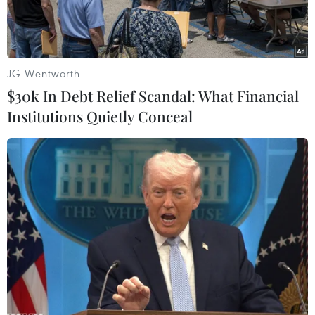
JG Wentworth
$30k In Debt Relief Scandal: What Financial
Institutions Quietly Conceal
Tổng thống đắc cử Argentina Javier Milei phát biểu tại Buenos
Aires, ngày 19/11/2023. (Ảnh: THX/TTXVN)
Cuộc bầu cử tổng thống vòng 2 tại Argentina
diễn ra ngày 19/11 vừa qua được dư luận và giới
quan sát đánh giá là sẽ có kết quả sít sao và khó