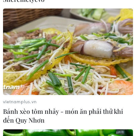
Lãnh đạo các nước chúc mừng ông Javier
Milei đắc cử Tổng thống Argentina
20/11/2023 04:28
Tổng thống Brazil, Paraguay, Colombia, Chile, Uruguay,
Peru gửi lời chức mừng Argentina tổ chức bầu cử một
cách hòa bình, bày tỏ hy vọng thúc đẩy quan hệ song
phương bền chặt với chính phủ Argentina.
vietnamplus.vn
Bánh xèo tôm nhảy - món ăn phải thử khi
đến Quy Nhơn