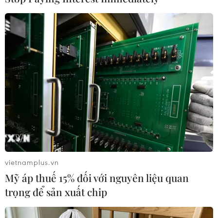
đạt được 30% số phiếu bầu so với 37% của ông
Massa và 24% của bà Bullrich, ứng cử viên
trung hữu.
Vì thế trong thắng lợi 56% tại vòng hai có phần
đóng góp rất quan trọng của lực lượng trung
hữu. Có lẽ do vậy, ông Milei đã tỏ thận trọng
trong việc bổ nhiệm nội các mới và chưa bổ
nhiệm Bộ trưởng kinh tế, một vị trí rất quan
trọng trong hoạch định chính sách của chính
phủ mới.
Nhiều nguồn thạo tin cho rằng ông Federico
vietnamplus.vn
Sturzenegger, cựu thống đốc ngân hàng Trung
Mỹ áp thuế 15% đối với nguyên liệu quan
ương dưới thời Tổng thống Macri sẽ đảm nhiệm
trọng để sản xuất chip
vị trí này.
Ông Milei cũng đã bổ nhiệm Thống đốc ngân