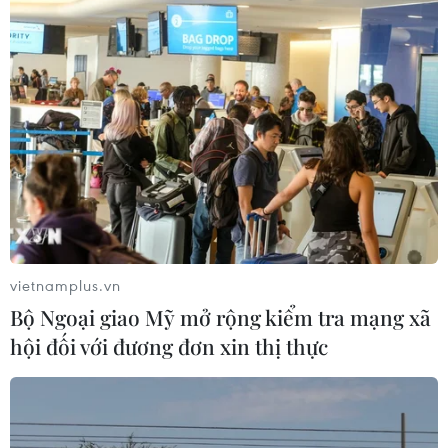
Mỹ siết chặt quyền công dân theo nơi
sinh, mở rộng chống “du lịch sinh
con”
06/08/2026 22:59
Bộ Ngoại giao Mỹ mở rộng kiểm tra
mạng xã hội đối với đương đơn xin
thị thực
06/08/2026 22:52
vietnamplus.vn
Chủ tịch Quốc hội Trần Thanh Mẫn
Bộ Ngoại giao Mỹ mở rộng kiểm tra mạng xã
tiếp Đại sứ Hoa Kỳ Jennifer Wicks
hội đối với đương đơn xin thị thực
06/08/2026 13:43
Tổng thống Trump bác tin Mỹ thiếu