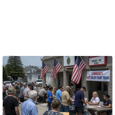
GCC chủ trương tăng cường kết nối thương mại
với các đối tác bên ngoài khu vực.
Phát biểu trước báo giới, Tổng thư ký ASEAN,
ông Kao Kim Hourn, ngày 19/7 cho hay ASEAN
và GCC có thể đạt được một hiệp định thương
mại tự do (FTA). Ông Kao Kim Hourn nói rằng:
“GCC đã bày tỏ mong muốn sớm hình thành FTA
với chúng tôi. Tôi nghĩ họ tự tin muốn hợp tác
với ASEAN và đây là một diễn biến tích cực.”
ASEAN và GCC đã nhất trí về một tài liệu khung,
trong đó nêu ra những cách thức có thể tăng
cường hợp tác trong những năm tới. Theo tài
liệu, cả hai bên đang chú ý tiến hành các cuộc
tham vấn sâu hơn, trong số những vấn đề khác,
về việc phát triển một “thỏa thuận khung” về