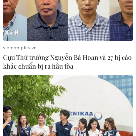
Đối tác Đối thoại của Vương quốc Anh, đặc biệt với việc
thành lập Chương trình Hội nhập Kinh tế Anh-ASEAN trị
giá lên tới 25 triệu bảng Anh.
vietnamplus.vn
Cựu Thứ trưởng Nguyễn Bá Hoan và 27 bị cáo
khác chuẩn bị ra hầu tòa