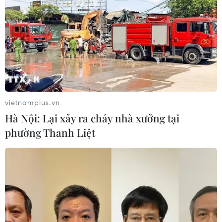
vietnamplus.vn
Hà Nội: Lại xảy ra cháy nhà xưởng tại
phường Thanh Liệt
Vương quốc Anh hỗ trợ các mục tiêu hội
nhập kinh tế ASEAN
24/04/2024 15:03
Năm nay là năm ASEAN tăng cường thực hiện Quan hệ