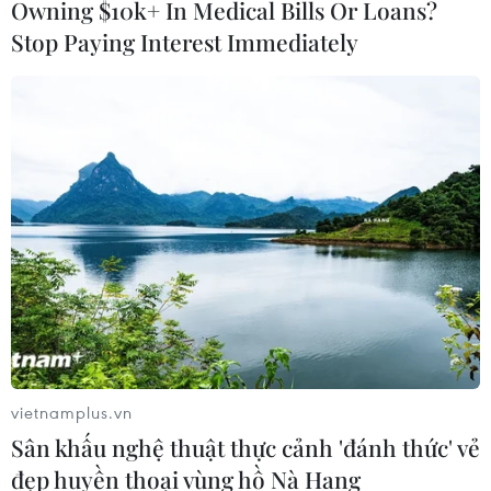
Owning $10k+ In Medical Bills Or Loans?
Stop Paying Interest Immediately
(TTXVN/Vietnam+)
vietnamplus.vn
#Hội đồng Hợp tác vùng Vịnh
#ASEAN
Sân khấu nghệ thuật thực cảnh 'đánh thức' vẻ
đẹp huyền thoại vùng hồ Nà Hang
#Tự do thương mại