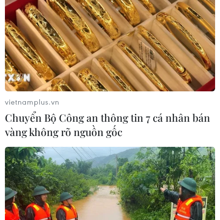
vững
09/08/2026 02:40
Xaysomphone Phomvihane - nhà
lãnh đạo vun đắp cho mối quan hệ
hữu nghị Việt-Lào
09/08/2026 01:21
vietnamplus.vn
Chuyển Bộ Công an thông tin 7 cá nhân bán
Thái Lan tăng cường quản lý sầu
vàng không rõ nguồn gốc
riêng cuối vụ nhằm giảm áp lực dư
cung
09/08/2026 00:58
Thông cáo đặc biệt của Ban Chấp
hành Trung ương Đảng Nhân dân