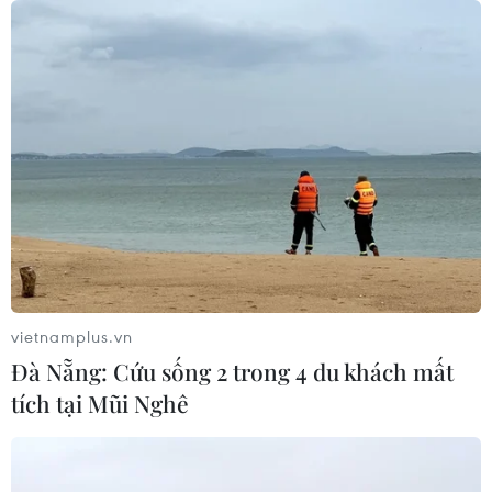
vietnamplus.vn
Đà Nẵng: Cứu sống 2 trong 4 du khách mất
tích tại Mũi Nghê
TIN CÙNG CHUYÊN MỤC
Chủ tịch Quốc hội Trần Thanh Mẫn
viếng cố Chủ tịch Quốc hội Lào