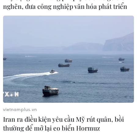
nghẽn, đưa công nghiệp văn hóa phát triển
59 năm ASEAN: Đoàn kết là “lợi thế
cạnh tranh” đặc biệt của Hiệp hội
07/08/2026 12:00
Hạ tầng AI - động lực tăng trưởng
mới của Đông Nam Á
07/08/2026 10:19
Thành phố Hồ Chí Minh: Họp mặt kỷ
niệm 59 năm Ngày thành lập ASEAN
vietnamplus.vn
07/08/2026 09:26
Iran ra điều kiện yêu cầu Mỹ rút quân, bồi
thường để mở lại eo biển Hormuz