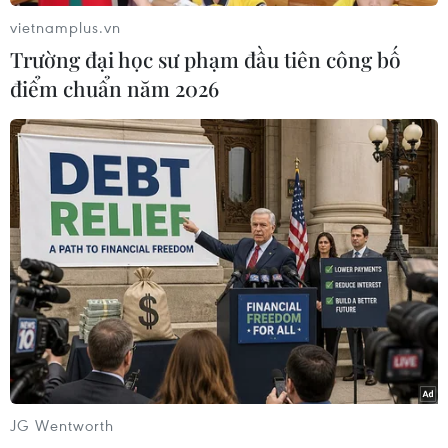
Theo Hãng thông tấn nhà nước Al Arabiya của
vietnamplus.vn
Saudi Arabia, tháng 10/2023, khối lượng thương
Trường đại học sư phạm đầu tiên công bố
mại ASEAN-GCC đã vượt quá 110 tỷ USD. Nhóm
điểm chuẩn năm 2026
GCC bao gồm Bahrain, Kuwait, Oman, Qatar,
Saudi Arabia và Các Tiểu Vương quốc Arab
Thống nhất (UAE)./.
Diễn đàn Tương lai
ASEAN: Hướng tới tăng
trưởng kinh tế bền vững,
thịnh vượng
Bộ trưởng Bộ Thông tin và Truyền thông Nguyễn
Mạnh Hùng nhấn mạnh tương lai của ASEAN là
một ASEAN kỹ thuật số và để xây dựng ASEAN kỹ
thuật số, vẫn còn một chặng đường dài phía trước.
JG Wentworth