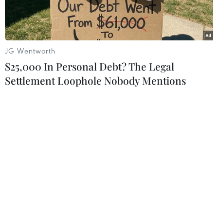
JG Wentworth
$25,000 In Personal Debt? The Legal
Settlement Loophole Nobody Mentions
Tổng Thư ký ASEAN Kao Kim Hourn. (Ảnh: Đào Trang/TTXVN)
Hiệp hội các quốc gia Đông Nam Á (ASEAN) gần
đây đã đưa ra tín hiệu đang nỗ lực thúc đẩy sớm
hoàn thành một hiệp định thương mại với Hội
đồng Hợp tác vùng Vịnh (GCC), trong bối cảnh