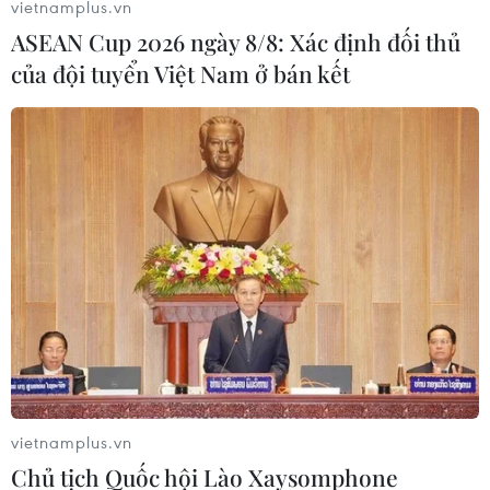
nghiêm trọng hơn
vietnamplus.vn
ASEAN Cup 2026 ngày 8/8: Xác định đối thủ
15/11/2019 09:08
của đội tuyển Việt Nam ở bán kết
Cơ quan Khí tượng Australia cảnh báo rằng gió lớn và
sét đánh đã làm gia tăng các nguy cơ đối với các cộng
đồng dân cư sống tại hai bang duyên hải miền Đông
New South Wales và Queensland.
vietnamplus.vn
Chủ tịch Quốc hội Lào Xaysomphone