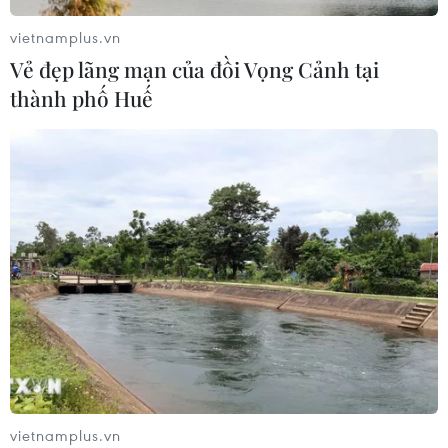
vietnamplus.vn
Vẻ đẹp lãng mạn của đồi Vọng Cảnh tại
Xuất hiện áp thấp nhiệt đới trên khu
thành phố Huế
vực vịnh Bắc Bộ
07/08/2026 03:54
Lào Cai khẩn trương tìm kiếm 2
người mất tích do mưa lũ
07/08/2026 03:04
Xem thêm
vietnamplus.vn