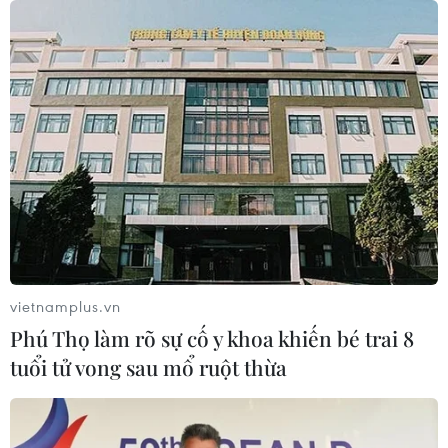
Kết luận số 75-KL/TW: Cà Mau chủ
động thích ứng với biến đổi khí hậu
08/08/2026 02:53
Quảng Trị quyết tâm bàn giao sớm
mặt bằng Dự án Nhà máy điện gió
LIG-Hướng Hóa 1
08/08/2026 02:33
vietnamplus.vn
Áp thấp nhiệt đới đổi hướng trên
Phú Thọ làm rõ sự cố y khoa khiến bé trai 8
vùng biển phía Đông khu vực vịnh
tuổi tử vong sau mổ ruột thừa
Bắc Bộ
07/08/2026 23:29