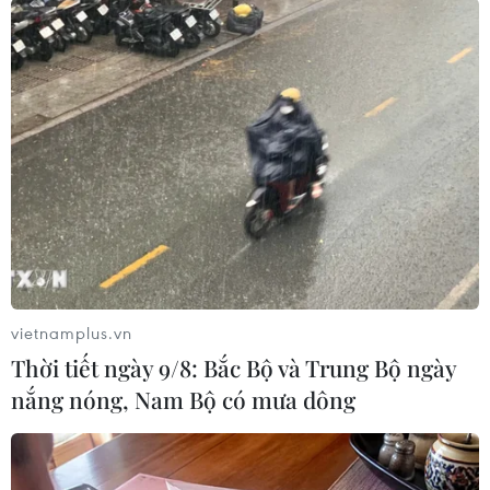
(TTXVN/Vietnam+)
vietnamplus.vn
Thời tiết ngày 9/8: Bắc Bộ và Trung Bộ ngày
nắng nóng, Nam Bộ có mưa dông
#Lực lượng cứu hỏa
#Cháy rừng
#Hỏa hoạn
#Hạn hán
Australia