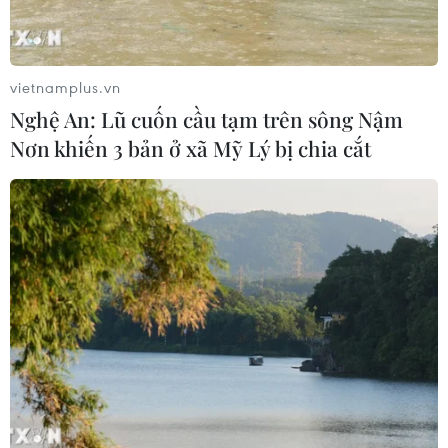
07/08/2026 07:10
vietnamplus.vn
Hà Nội quyết liệt xử lý các "điểm
Nghệ An: Lũ cuốn cầu tạm trên sông Nậm
nghẽn" úng ngập, môi trường đô thị
Nơn khiến 3 bản ở xã Mỹ Lý bị chia cắt
07/08/2026 06:51
Kiểm soát rác thải từ nguồn - Giải
pháp bảo vệ kênh rạch TP Hồ Chí
Minh trong mùa mưa
07/08/2026 04:47
Miền Bắc giảm mưa từ đêm
nay, cuối tuần chuyển nắng nóng
07/08/2026 04:41