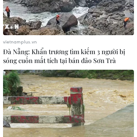
07/08/2026 08:21
Hạn hán nghiêm trọng đe dọa "huyết
mạch" kinh tế châu Âu
vietnamplus.vn
Đà Nẵng: Khẩn trương tìm kiếm 3 người bị
07/08/2026 07:58
sóng cuốn mất tích tại bán đảo Sơn Trà
17 giờ ngày 7/8, mở cửa tràn xả mặt
điều tiết hồ chứa thủy điện Lai Châu
07/08/2026 07:28
Di dời hộ dân bị ảnh hưởng bụi, mùi
khét, tiếng ồn từ Trung tâm Điện lực
Vĩnh Tân