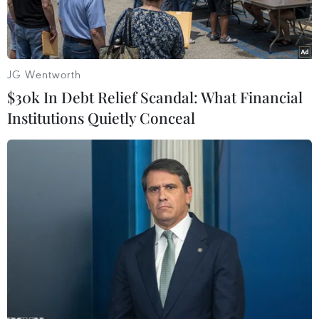
JG Wentworth
$30k In Debt Relief Scandal: What Financial
Institutions Quietly Conceal
Hiện trường vụ cháy rừng tại Port Macquarie, New South Wales,
Australia, ngày 2/11/2019. (Nguồn: AFP/TTXVN)
Trời mưa và điều kiện thời tiết phần nào bớt
khắc nghiệt ở bang New South Wales - khu vực
duyên hải miền Đông Australia - đã giúp lực