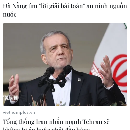
Đà Nẵng tìm "lời giải bài toán" an ninh nguồn
nước
CƠ QUAN CHỦ QUẢN: THÔNG TẤN XÃ VIỆT NAM
Tổng Biên tập: TRẦN TIẾN DUẨN
Phó Tổng Biên tập: NGUYỄN THỊ TÁM, KHÚC THANH
THỦY
Sở hữu trí tuệ
Quy định sử dụng
RSS
Hỗ trợ
Ngôn ngữ
TTXVN
Dịch vụ tin
Quảng cáo
Liên hệ
vietnamplus.vn
Tổng thống Iran nhấn mạnh Tehran sẽ
không bị ép buộc phải đầu hàng