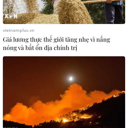
vietnamplus.vn
Giá lương thực thế giới tăng nhẹ vì nắng
nóng và bất ổn địa chính trị
Chuyên gia cảnh báo Australia đối mặt với
nguy cơ cháy rừng tồi tệ hơn
14/11/2019 01:48
Tiến sỹ Richard Thornton cho biết báo cáo về tình hình
cháy rừng ở Australia được công bố vào tháng Tám vừa