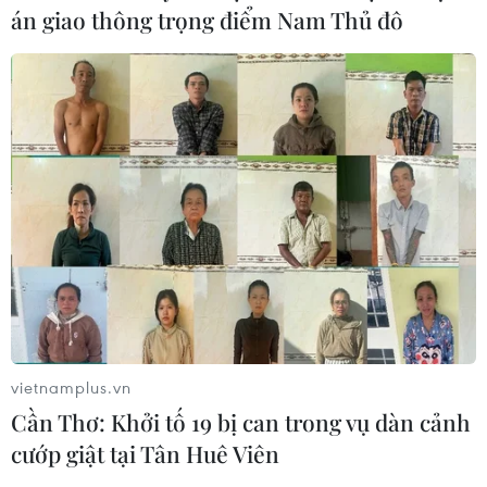
án giao thông trọng điểm Nam Thủ đô
An Giang: Các bãi rác quá tải trong
khi dự án xử lý tập trung chậm tiến
độ
08/08/2026 05:39
Đà Nẵng tìm "lời giải bài toán" an
ninh nguồn nước
08/08/2026 05:05
Sơn La công bố tình huống khẩn cấp
vietnamplus.vn
về thiên tai với hai xã Muổi Nọi, Nậm
Cần Thơ: Khởi tố 19 bị can trong vụ dàn cảnh
Lầu
cướp giật tại Tân Huê Viên
08/08/2026 03:53