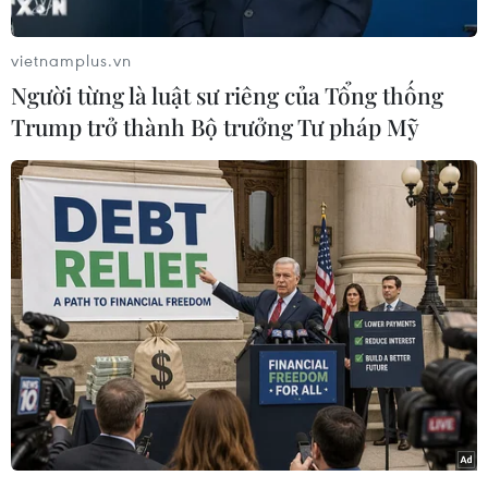
lượng cứu hỏa khống chế "giặc lửa" trong dịp
cuối tuần qua.
vietnamplus.vn
Mặc dù các đám cháy rừng vẫn còn tiếp diễn
Người từng là luật sư riêng của Tổng thống
trong ngày 18/11, nhưng mức độ nguy hiểm đã
Trump trở thành Bộ trưởng Tư pháp Mỹ
được hạ thấp.
Tính đến sáng 18/11, New South Wales vẫn còn
48 đám cháy hoành hành, trong đó 25 đám cháy
được nhận định là khó kiểm soát.
[Australia bắt một người đàn ông cố tình đốt
cây gây cháy rừng lan rộng]
Số liệu thống kê cho thấy kể từ ngày 15/11 vừa
qua, khi tình trạng khẩn cấp được ban bố, các
đám cháy rừng tại New South Wales đã khiến 4
người thiệt mạng, thiêu rụi 421 ngôi nhà, trong