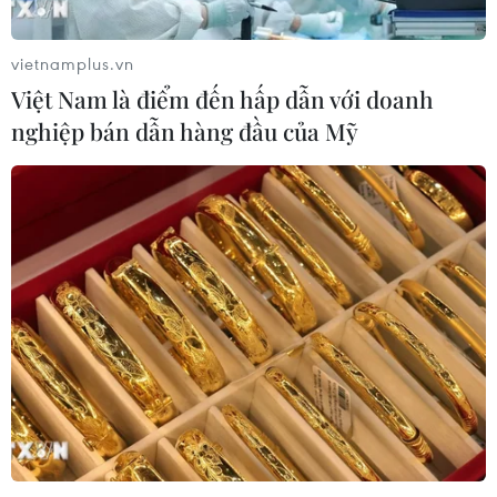
TIN CÙNG CHUYÊN MỤC
vietnamplus.vn
Việt Nam là điểm đến hấp dẫn với doanh
Khủng hoảng nắng nóng đẩy 34 tỉnh
nghiệp bán dẫn hàng đầu của Mỹ
của Pháp vào mức nguy cơ cháy
rừng cao
08/08/2026 23:59
Thời tiết ngày 9/8: Bắc Bộ và Trung
Bộ ngày nắng nóng, Nam Bộ có mưa
dông
08/08/2026 23:08
Áp thấp nhiệt đới đã suy yếu thành
một vùng áp thấp
08/08/2026 14:19