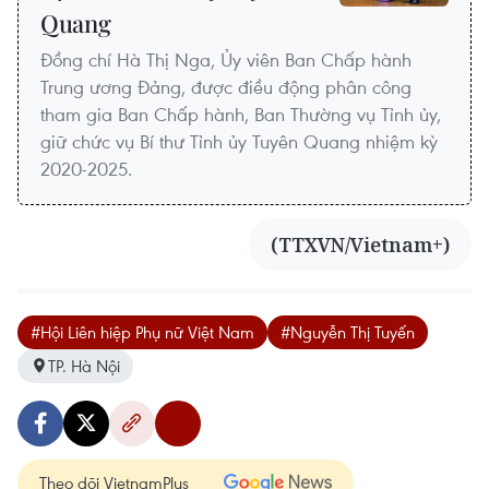
Quang
Đồng chí Hà Thị Nga, Ủy viên Ban Chấp hành
Trung ương Đảng, được điều động phân công
tham gia Ban Chấp hành, Ban Thường vụ Tỉnh ủy,
giữ chức vụ Bí thư Tỉnh ủy Tuyên Quang nhiệm kỳ
2020-2025.
(TTXVN/Vietnam+)
#Hội Liên hiệp Phụ nữ Việt Nam
#Nguyễn Thị Tuyến
TP. Hà Nội
Theo dõi VietnamPlus