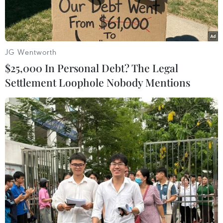
JG Wentworth
$25,000 In Personal Debt? The Legal
Settlement Loophole Nobody Mentions
Tiết mục nghệ thuật biểu diễn trong chương trình. (nh: Phương
Hoa/TTXVN)
Tối 29/2, tại Hà Nội, Trung ương Hội Liên hiệp
Phụ nữ Việt Nam tổ chức phát động “Tuần lễ Áo
dài” năm 2024 và chương trình nghệ thuật