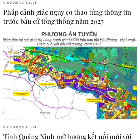
vietnamplus.vn
TIN LIÊN QUAN
Pháp cảnh giác nguy cơ thao túng thông tin
trước bầu cử tổng thống năm 2027
Tuần lễ Áo dài Cộng đồng Huế 2023:
Quảng bá hình ảnh áo dài xứ Huế
vietnamplus.vn
06/07/2023 08:18
Tỉnh Quảng Ninh mở hướng kết nối mới với