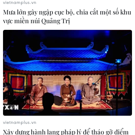
vietnamplus.vn
Mưa lớn gây ngập cục bộ, chia cắt một số khu
vực miền núi Quảng Trị
vietnamplus.vn
Xây dựng hành lang pháp lý để tháo gỡ điểm