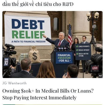
đầu thế giới về chi tiêu cho R&D
quốc tế yêu thích.
JG Wentworth
Owning $10k+ In Medical Bills Or Loans?
Stop Paying Interest Immediately
Bà Hà Thị Nga, Ủy viên Trung ương Đảng, Chủ tịch Hội Liên