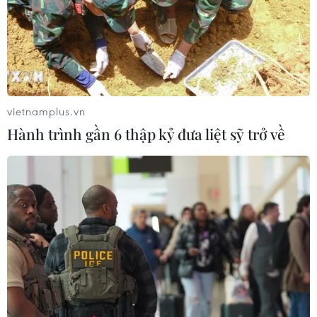
07/08/2026 15:44
Khai mạc Lễ hội Việt Nam - Hàn
Quốc 2026 rực rỡ sắc màu văn hóa
vietnamplus.vn
07/08/2026 15:03
Hành trình gần 6 thập kỷ đưa liệt sỹ trở về
Ngày hội Văn hóa dân tộc Mông lần
thứ 4 sẽ diễn ra tại Điện Biên vào
tháng 10
07/08/2026 09:10
Bản Lồng - nơi văn hóa Mông hòa
nhịp cùng du lịch cộng đồng giữa