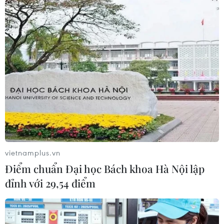
Chiêm ngưỡng vẻ đẹp của phụ nữ Thủ đô
trong Tuần lễ Áo dài
05/03/2023 12:32
Hội Liên hiệp phụ nữ thành phố Hà Nội vận động cán
bộ, hội viên, nữ công chức, viên chức, lao động, nữ
thanh niên, phụ nữ toàn thành phố tích cực hưởng ứng.
vietnamplus.vn
Điểm chuẩn Đại học Bách khoa Hà Nội lập
đỉnh với 29,54 điểm