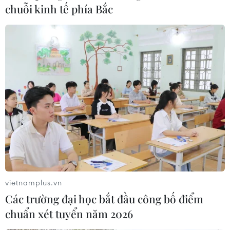
Tuần lễ Áo dài cộng đồng Huế năm 2023 từ ngày 6-
chuỗi kinh tế phía Bắc
12/7 góp phần xây dựng hình ảnh du lịch địa phương
gắn với áo dài, từng bước triển khai có hiệu quả Đề án
“Huế - Kinh đô Áo dài.”
vietnamplus.vn
Các trường đại học bắt đầu công bố điểm
chuẩn xét tuyển năm 2026