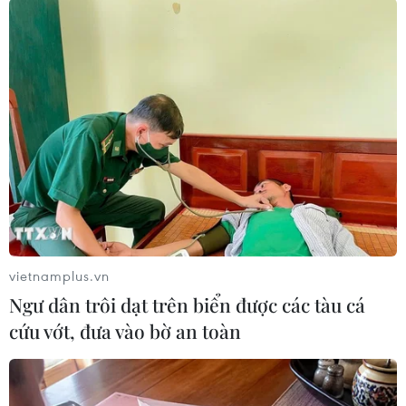
hiệp Phụ nữ Việt Nam phát động “Tuần lễ áo dài” năm 2024.
(Ảnh: Phương Hoa/TTXVN)
Từ sáng kiến của Hội năm 2019, đến nay, nhiều
hoạt động tôn vinh áo dài Việt Nam đã được
triển khai sôi nổi, đa dạng, rộng khắp trên
phạm vi cả nước như: Các cuộc thi ảnh đẹp áo
dài, thi tìm hiểu giá trị áo dài, các cuộc đồng
diễn, diễu hành với quy mô lớn xác lập kỷ lục
Guinness Việt Nam.
Đặc biệt là các hoạt động có ý nghĩa như: Tặng
vietnamplus.vn
Áo dài cho phụ nữ nghèo, phụ nữ có hoàn cảnh
Ngư dân trôi dạt trên biển được các tàu cá
khó khăn; khóa học “Cắt may và thiết kế áo dài”
cứu vớt, đưa vào bờ an toàn
trực tuyến miễn phí cho gần 8.500 học viên trên
cả nước do nhà thiết kế Đỗ Trịnh Hoài Nam
phối hợp với Trung ương Hội tổ chức; cuộc vận