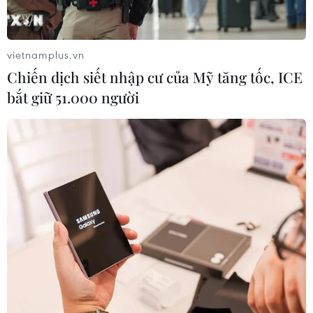
cổng trời Pha Đin
07/08/2026 08:31
vietnamplus.vn
Miss Galaxy Vietnam 2026: Sân chơi
Chiến dịch siết nhập cư của Mỹ tăng tốc, ICE
nhan sắc khác biệt với dấu ấn công
bắt giữ 51.000 người
nghệ
07/08/2026 07:40
Nhịp điệu Samulnori vang
dội, Áo dài - Hanbok 'khoe sắc' bên
sông Hàn
07/08/2026 04:39
Để di sản ướp trà sen Quảng An luôn
song hành cùng nhịp sống đương
đại