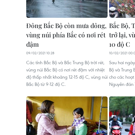
Đông Bắc Bộ còn mưa dông,
Bắc Bộ, 
vùng núi phía Bắc có nơi rét
trở lại, 
đậm
10 độ C
09/02/2021 10:28
10/02/2021 00:
Các tỉnh Bắc Bộ và Bắc Trung Bộ trời rét,
Sau hai ngày
vùng núi Bắc Bộ có nơi rét đậm với nhiệt
Bộ và Trung B
độ thấp nhất khoảng 12-15 độ C, vùng núi
cho các hoạt
Bắc Bộ từ 9-12 độ C.
Nguyên đán 