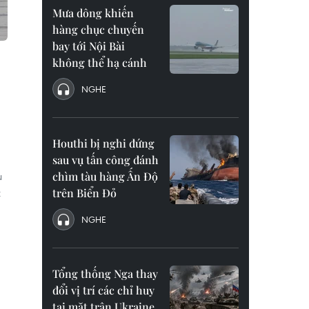
Mưa dông khiến
hàng chục chuyến
bay tới Nội Bài
không thể hạ cánh
NGHE
Houthi bị nghi đứng
sau vụ tấn công đánh
chìm tàu hàng Ấn Độ
u
trên Biển Đỏ
t
NGHE
Tổng thống Nga thay
đổi vị trí các chỉ huy
tại mặt trận Ukraine