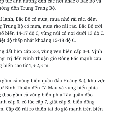
ếp tục ảnh hưởng đến các nơi khác ở Bắc Bộ và
ưởng đến Trung Trung Bộ.
 lạnh, Bắc Bộ có mưa, mưa nhỏ rải rác, đêm
 Trung Bộ có mưa, mưa rào rải rác. Bắc Bộ trời
hổ biến 14-17 độ C, vùng núi có nơi dưới 13 độ C.
iệt độ thấp nhất khoảng 15-18 độ C.
ng đất liền cấp 2-3, vùng ven biển cấp 3-4. Vịnh
ảng Trị đến Ninh Thuận gió Đông Bắc mạnh cấp
g biển cao từ 1,5-2,5 m.
 gồm cả vùng biển quần đảo Hoàng Sa), khu vực
từ Bình Thuận đến Cà Mau và vùng biển phía
 (bao gồm cả vùng biển phía Tây quần đảo
h cấp 6, có lúc cấp 7, giật cấp 8, biển động
m. Cấp độ rủi ro thiên tai do gió mạnh trên biển