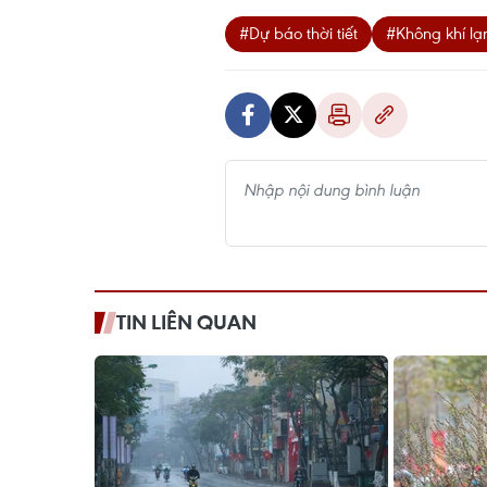
#Dự báo thời tiết
#Không khí lạ
TIN LIÊN QUAN