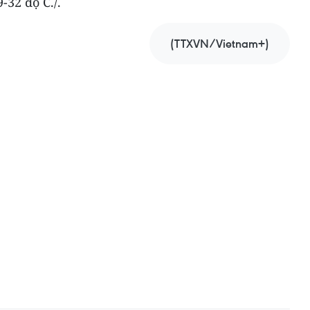
-32 độ C./.
(TTXVN/Vietnam+)