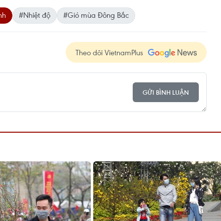
nh
#Nhiệt độ
#Gió mùa Đông Bắc
Theo dõi VietnamPlus
GỬI BÌNH LUẬN