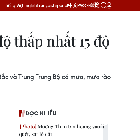
Tiếng Việt
English
Français
Español
中文
Русский
độ thấp nhất 15 độ
Bắc và Trung Trung Bộ có mưa, mưa rào
ĐỌC NHIỀU
Mường Than tan hoang sau lũ
quét, sạt lở đất