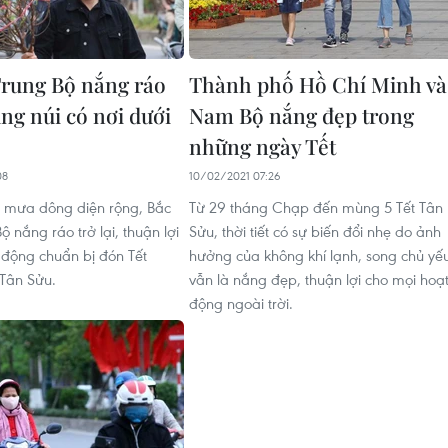
Trung Bộ nắng ráo
Thành phố Hồ Chí Minh và
vùng núi có nơi dưới
Nam Bộ nắng đẹp trong
những ngày Tết
08
10/02/2021 07:26
 mưa dông diện rộng, Bắc
Từ 29 tháng Chạp đến mùng 5 Tết Tân
ộ nắng ráo trở lại, thuận lợi
Sửu, thời tiết có sự biến đổi nhẹ do ảnh
 động chuẩn bị đón Tết
hưởng của không khí lạnh, song chủ yế
Tân Sửu.
vẫn là nắng đẹp, thuận lợi cho mọi hoạ
động ngoài trời.