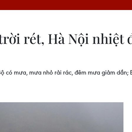
rời rét, Hà Nội nhiệt 
Bộ có mưa, mưa nhỏ rải rác, đêm mưa giảm dần; 