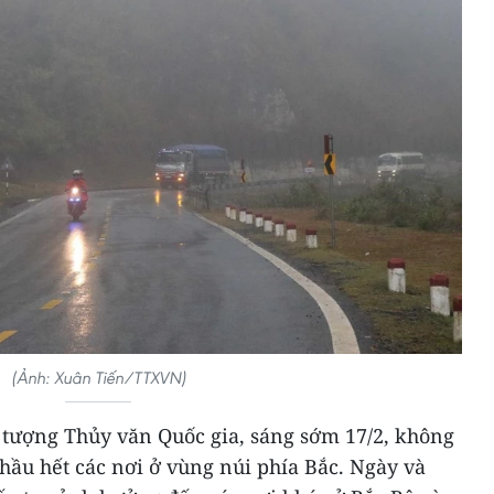
(Ảnh: Xuân Tiến/TTXVN)
tượng Thủy văn Quốc gia, sáng sớm 17/2, không
hầu hết các nơi ở vùng núi phía Bắc. Ngày và