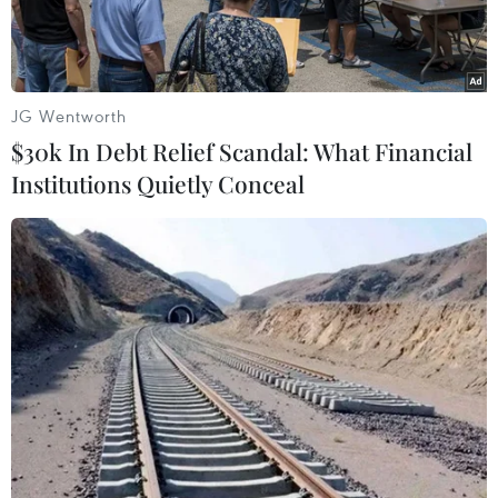
JG Wentworth
$30k In Debt Relief Scandal: What Financial
Institutions Quietly Conceal
(Ảnh minh họa: Thanh Tùng/TTXVN)
Theo Trung tâm Dự báo Khí tượng Thủy văn
Quốc gia, ngày 31/5, Bắc Bộ và Trung Bộ có mây,
ngày nắng nóng và nắng nóng gay gắt, có nơi
đặc biệt gay gắt; chiều tối và đêm có mưa rào và