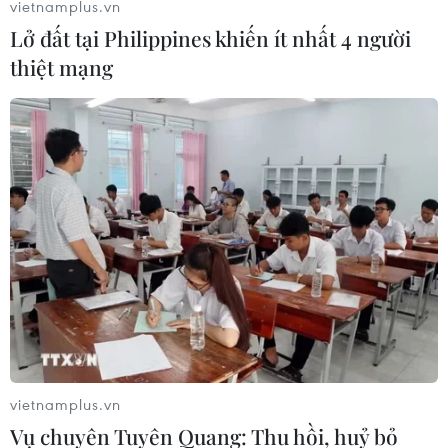
vietnamplus.vn
Lở đất tại Philippines khiến ít nhất 4 người
thiệt mạng
Tuần tới, nắng nóng kết thúc ở Bắc Bộ,
mưa dông tiếp diễn về đêm
29/05/2021 09:46
Trung tâm Dự báo Khí tượng Thủy văn Quốc gia dự
báo, từ tuần tới, nắng nóng kết thúc ở Bắc Bộ, mưa
dông tiếp diễn về đêm, đề phòng thời tiết nguy hiểm.
vietnamplus.vn
Vụ chuyên Tuyên Quang: Thu hồi, huỷ bỏ