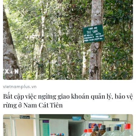
Hóa đến Phú Yên có nắng nóng, nắng nóng gay gắt, có
nơi đặc biệt gay gắt với nhiệt độ cao nhất phổ biến từ
36-39 độ C, có nơi trên 39 độ C.
vietnamplus.vn
Bất cập việc ngừng giao khoán quản lý, bảo vệ
rừng ở Nam Cát Tiên