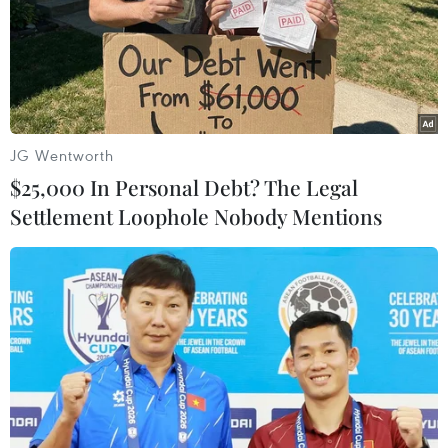
TIN LIÊN QUAN
JG Wentworth
$25,000 In Personal Debt? The Legal
Settlement Loophole Nobody Mentions
Đợt nắng nóng tại Bắc Bộ và Trung Bộ sẽ
kéo dài đến đầu tháng Sáu