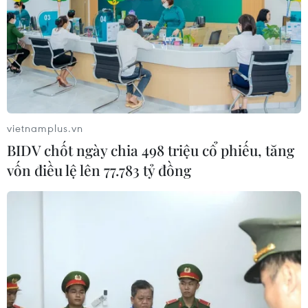
dự án trạm trung chuyển rác công
nghệ khép kín
06/08/2026 03:01
Sơn La hỗ trợ người dân di dời khỏi
nơi nguy hiểm do mưa lũ
vietnamplus.vn
06/08/2026 02:50
BIDV chốt ngày chia 498 triệu cổ phiếu, tăng
vốn điều lệ lên 77.783 tỷ đồng
Thời tiết ngày 6/8: Bão số 3 đã di
chuyển ra ngoài Biển Đông
05/08/2026 23:15
Chủ động ứng phó với biến đổi khí