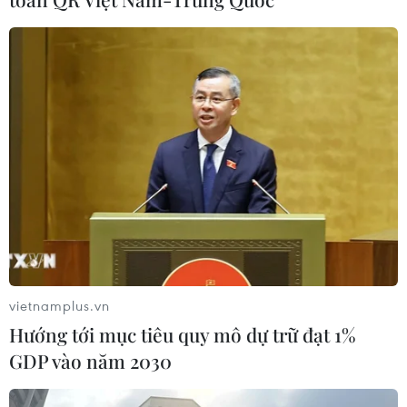
Thời tiết ngày 5/8: Bắc Bộ tiếp tục
mưa lớn, nguy cơ lũ quét và sạt lở đất
gia tăng
04/08/2026 23:08
Xem thêm
vietnamplus.vn
CƠ QUAN CHỦ QUẢN: THÔNG TẤN XÃ VIỆT NAM
Hướng tới mục tiêu quy mô dự trữ đạt 1%
Tổng Biên tập: TRẦN TIẾN DUẨN
GDP vào năm 2030
Phó Tổng Biên tập: NGUYỄN THỊ TÁM, KHÚC THANH
THỦY