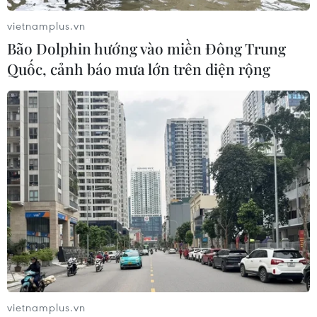
vietnamplus.vn
Bão Dolphin hướng vào miền Đông Trung
Quốc, cảnh báo mưa lớn trên diện rộng
TIN CÙNG CHUYÊN MỤC
Mưa lớn gây ngập lụt, chia cắt nhiều
khu vực ở Nghệ An
06/08/2026 13:06
vietnamplus.vn