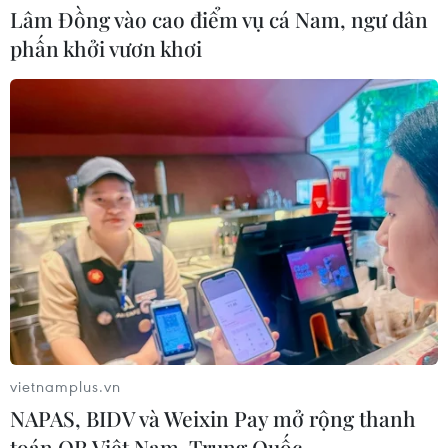
Lâm Đồng vào cao điểm vụ cá Nam, ngư dân
phấn khởi vươn khơi
Thời tiết miền Bắc sẽ ảnh
hưởng ra sao khi bão số 3 Kujira đi
vào Biển Đông?
05/08/2026 04:56
Áp thấp nhiệt đới mạnh lên thành
bão số 3, vùng ven biển không bị ảnh
hưởng
05/08/2026 01:41
Mưa lũ, sạt lở tại Sri Lanka khiến 5
người thiệt mạng
vietnamplus.vn
04/08/2026 23:09
NAPAS, BIDV và Weixin Pay mở rộng thanh
toán QR Việt Nam-Trung Quốc