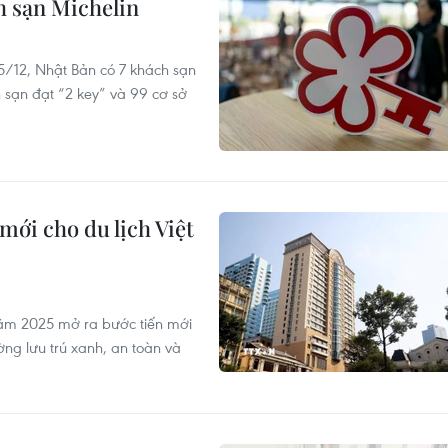
h sạn Michelin
 5/12, Nhật Bản có 7 khách sạn
h sạn đạt “2 key” và 99 cơ sở
mới cho du lịch Việt
năm 2025 mở ra bước tiến mới
ờng lưu trú xanh, an toàn và