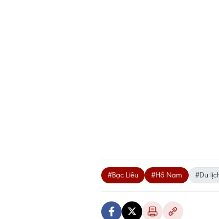
#Bạc Liêu
#Hồ Nam
#Du lịch