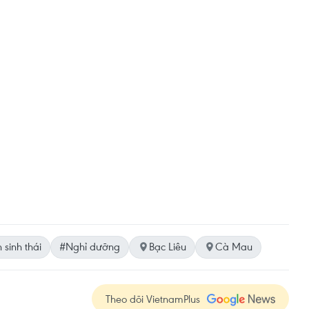
 sinh thái
#Nghỉ dưỡng
Bạc Liêu
Cà Mau
Theo dõi VietnamPlus