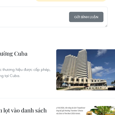
GỬI BÌNH LUẬN
trường Cuba
c thương hiệu được cấp phép,
ng tại Cuba.
 lọt vào danh sách