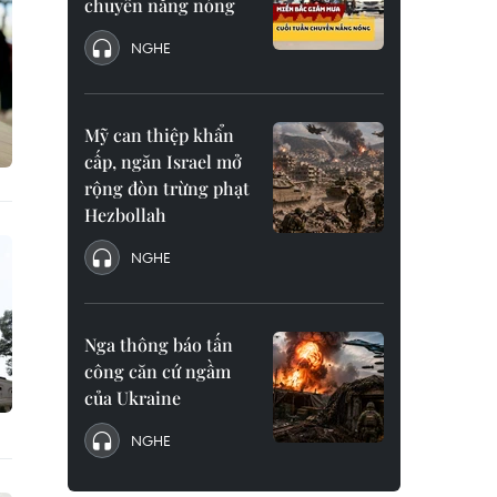
chuyển nắng nóng
NGHE
Mỹ can thiệp khẩn
cấp, ngăn Israel mở
rộng đòn trừng phạt
Hezbollah
NGHE
Nga thông báo tấn
công căn cứ ngầm
của Ukraine
NGHE