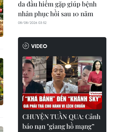
da đầu hiếm gặp giúp bệnh
nhân phục hồi sau 10 năm
08/08/2026 03:52
VIDEO
CHUYỆN TUẦN QUA: Cảnh
báo nạn "giang hồ mạng”