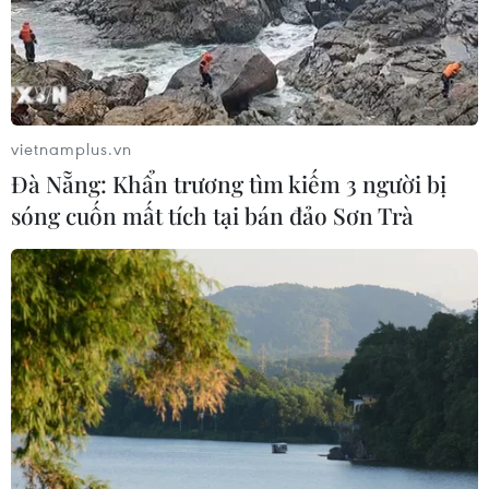
vietnamplus.vn
Đà Nẵng: Khẩn trương tìm kiếm 3 người bị
sóng cuốn mất tích tại bán đảo Sơn Trà