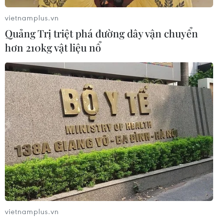
vietnamplus.vn
Quảng Trị triệt phá đường dây vận chuyển
hơn 210kg vật liệu nổ
Hội nhập với ASEAN: Việt Nam khẳng định
vị thế trên trường quốc tế
25/01/2020 01:46
Trong suốt tiến trình tham gia vào ASEAN cũng như khối
thương mại tự do AFTA, Việt Nam đã thực sự trưởng
thành lên rất nhiều trong quan điểm về hội nhập và thực
thi cam kết hội nhập.
vietnamplus.vn