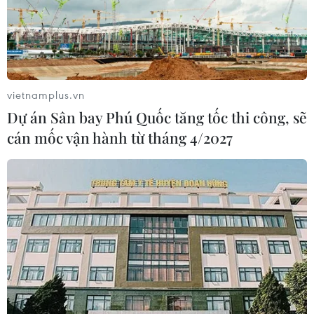
17/01/2020 11:18
Theo dự báo trong năm 2020, tăng trưởng kinh tế khu
vực ASEAN+3 sẽ tích cực trong bối cảnh các trở ngại rủi
ro địa chính trị và tình hình mất ổn định thương mại
đang trở nên dịu bớt.
vietnamplus.vn
Dự án Sân bay Phú Quốc tăng tốc thi công, sẽ
cán mốc vận hành từ tháng 4/2027