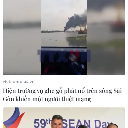
#Cộng đồng kinh tế ASEAN
#Ban Thư ký ASEAN
#Đầu tư nước ngoài
#Tăng trưởng FDI
Theo dõi VietnamPlus
vietnamplus.vn
Hiện trường vụ ghe gỗ phát nổ trên sông Sài
Gòn khiến một người thiệt mạng
TIN LIÊN QUAN