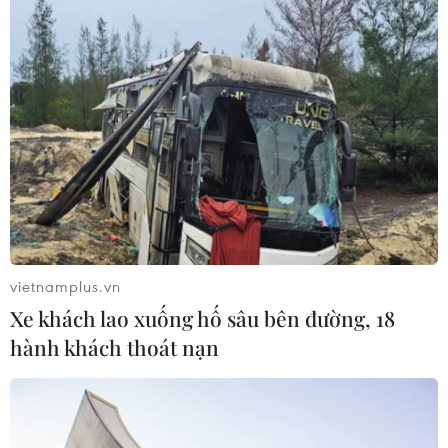
07/08/2026 13:39
59 năm ASEAN: Đoàn kết là “lợi thế
cạnh tranh” đặc biệt của Hiệp hội
07/08/2026 12:00
Hạ tầng AI - động lực tăng trưởng
mới của Đông Nam Á
07/08/2026 10:19
vietnamplus.vn
Xe khách lao xuống hố sâu bên đường, 18
hành khách thoát nạn
Thành phố Hồ Chí Minh: Họp mặt kỷ
niệm 59 năm Ngày thành lập ASEAN
07/08/2026 09:26