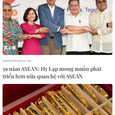
vietnamplus.vn
59 năm ASEAN: Hy Lạp mong muốn phát
triển hơn nữa quan hệ với ASEAN
7 vấn đề cần lưu ý khi Việt Nam làm Chủ
tịch ASEAN 2020
15/01/2020 07:09
Theo ông Kavi Chongkittavorn, Cố vấn truyền thông cao
cấp, ERIA, có 7 vấn đề quan trọng trong năm ASEAN