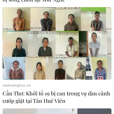
(AIIB), Ngân hàng Thế giới (WB)… mở rộng hợp
tác giữa các tổ chức quốc tế, ASEAN và Trung
Quốc trong phát triển cơ sở hạ tầng.
Tỷ lệ đói nghèo tại ASEAN vẫn ở mức cao và
cách nhanh nhất để giải quyết vấn đề là thông
qua xây dựng cơ sở hạ tầng./.
(TTXVN/Vietnam+)
vietnamplus.vn
Cần Thơ: Khởi tố 19 bị can trong vụ dàn cảnh
cướp giật tại Tân Huê Viên