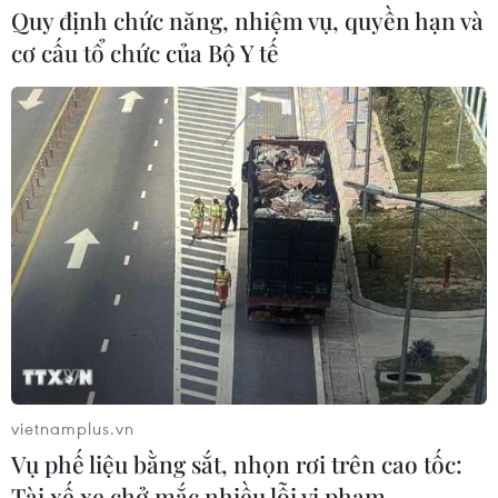
Quy định chức năng, nhiệm vụ, quyền hạn và
cơ cấu tổ chức của Bộ Y tế
Chuyên gia Singapore: Việt Nam có vị thế
tốt để đưa ASEAN tiến lên
07/02/2020 08:03
Tiến sỹ Frederick Kliem nhận định Việt Nam đã nổi lên
là một trong những nền kinh tế phát triển nhanh nhất và
là ngôi sao sáng của ASEAN.
vietnamplus.vn
Vụ phế liệu bằng sắt, nhọn rơi trên cao tốc:
Tài xế xe chở mắc nhiều lỗi vi phạm