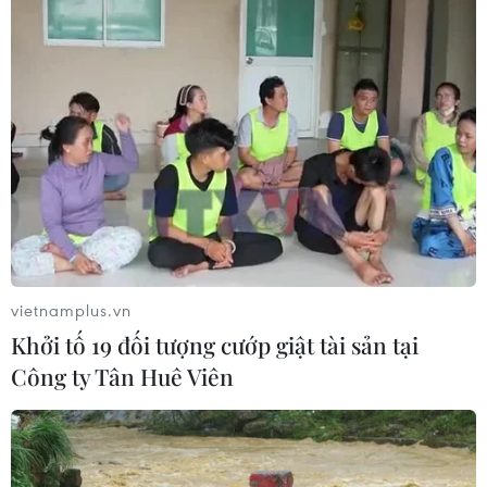
vietnamplus.vn
Khởi tố 19 đối tượng cướp giật tài sản tại
Công ty Tân Huê Viên