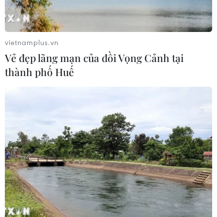
vietnamplus.vn
Vẻ đẹp lãng mạn của đồi Vọng Cảnh tại
thành phố Huế
TIN CÙNG CHUYÊN MỤC
Chủ tịch Quốc hội Lào
Xaysomphone Phomvihane từ trần
08/08/2026 17:30
Bang Hessen của Đức mong muốn