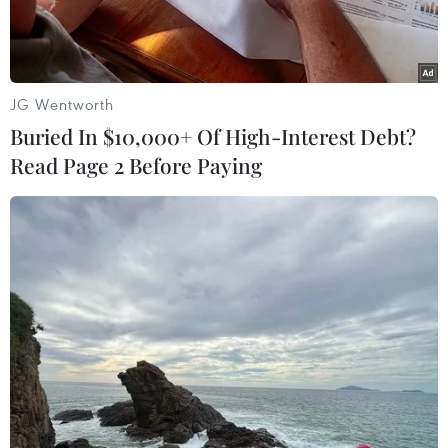
JG Wentworth
Buried In $10,000+ Of High-Interest Debt?
Read Page 2 Before Paying
Ảnh minh họa. (Nguồn: AFP)
"Thúc đẩy thương mại-đầu tư nội khối vì một
ASEAN gắn kết và chủ động thích ứng" là một
trong những nội dung được nhiều quan chức,
nhà nghiên cứu, nhà hoạch định chính sách