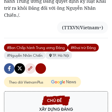
hành Trung ương Đảng quyết định kỷ luật Khai
trừ ra khỏi Đảng đối với ông Nguyễn Nhân
Chiến./.
(TTXVN/Vietnam+)
#Ban Chấp hành Trung ương Đảng
#Khai trừ Đảng
#Nguyễn Nhân Chiến
TP. Hà Nội
Theo dõi VietnamPlus
XÂY DỰNG ĐẢNG