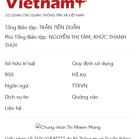
CƠ QUAN CHỦ QUẢN: THÔNG TẤN XÃ VIỆT NAM
Tổng Biên tập: TRẦN TIẾN DUẨN
Phó Tổng Biên tập: NGUYỄN THỊ TÁM, KHÚC THANH
THỦY
Sở hữu trí tuệ
Quy định sử dụng
RSS
Hỗ trợ
Ngôn ngữ
TTXVN
Dịch vụ tin
Quảng cáo
Liên hệ
Giấy phép số: 1374/GP-BTTTT do Bộ Thông tin và Truyền thông