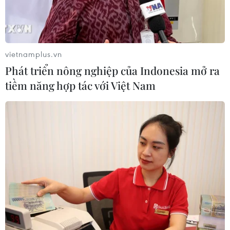
vietnamplus.vn
Phát triển nông nghiệp của Indonesia mở ra
tiềm năng hợp tác với Việt Nam
Xây dựng chiến lược phát triển không gian
sáng tạo ở Hà Nội
11/10/2018 14:34
Ông Lê Quốc Vinh, Chủ tịch Le Group of Companies,
Chủ tịch Câu lạc bộ Doanh nhân Sáng tạo (VCE Club)
đề xuất, các không gian sáng tạo ở Hà Nội cần có một
chiến lược hiệu quả hơn.