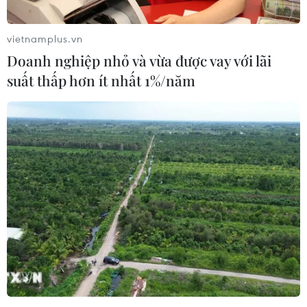
vietnamplus.vn
Doanh nghiệp nhỏ và vừa được vay với lãi
suất thấp hơn ít nhất 1%/năm
Trao hai giải thưởng báo chí về xây dựng
Đảng và phát triển văn hóa
17/12/2018 14:40
Sau 5 tháng phát động, hai giải báo chí của thành phố
đã nhận được sự tham gia, hưởng ứng của nhiều cơ
quan báo chí Trung ương và Hà Nội.