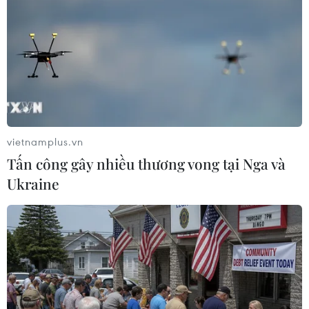
Theo dõi VietnamPlus
TIN LIÊN QUAN
vietnamplus.vn
Tấn công gây nhiều thương vong tại Nga và
Ukraine