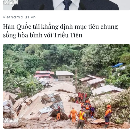
vietnamplus.vn
Hàn Quốc tái khẳng định mục tiêu chung
sống hòa bình với Triều Tiên
Đồng bào dân tộc Mường ở huyện Nho Quan, tỉnh Ninh Bình
biểu diễn dân ca, dân vũ, dân nhạc. (Ảnh: Thùy Dung/ TTXVN)
Kế hoạch góp phần nâng cao nhận thức của
cộng đồng về giá trị của dân ca, dân vũ, dân
nhạc của dân tộc Mường, ý thức tự giác của
cộng đồng trong việc bảo tồn và phát huy giá trị