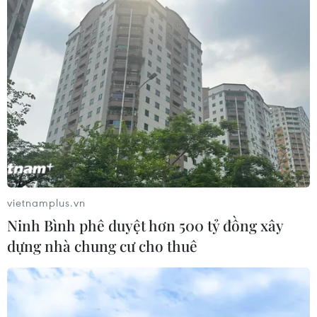
06/08/2026 01:40
Bất chấp nắng nóng kỷ lục, du khách
châu Á vẫn đổ sang châu Âu
05/08/2026 23:27
Làng chài Ine và
Amanohashidate - nét đẹp bình yên
của vùng biển Kyoto
vietnamplus.vn
05/08/2026 22:20
Ninh Bình phê duyệt hơn 500 tỷ đồng xây
dựng nhà chung cư cho thuê
Về miền bình yên của vùng biển
Kyoto
05/08/2026 14:53