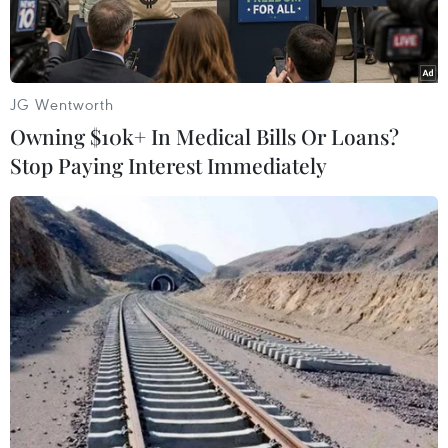
lưu giữ.
JG Wentworth
Owning $10k+ In Medical Bills Or Loans?
Stop Paying Interest Immediately
Đồng bào dân tộc Mường ở huyện Nho Quan, tỉnh Ninh Bình
biểu diễn dân ca, dân vũ, dân nhạc. (Ảnh: Thùy Dung/ TTXVN)