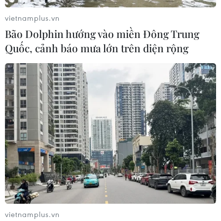
vietnamplus.vn
Bão Dolphin hướng vào miền Đông Trung
Quốc, cảnh báo mưa lớn trên diện rộng
Ngắm quy trình làm giấy Dó của
người Mường ở Suối Cỏ
10/03/2023 02:00
Những nghệ nhân xóm Suối Cỏ (xã Cao Sơn, huyện
Lương Sơn, Hòa Bình) tiếp tục duy trì sản xuất, gìn giữ
và phát huy giá trị văn hóa đặc sắc nghề của cha ông
để lại nhằm bảo tồn không bị mai một.
vietnamplus.vn