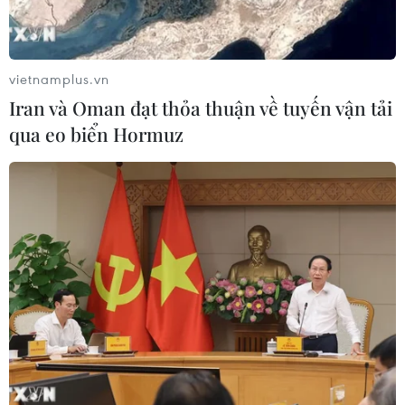
vietnamplus.vn
Iran và Oman đạt thỏa thuận về tuyến vận tải
qua eo biển Hormuz
TIN CÙNG CHUYÊN MỤC
NAPAS và KiotViet hợp tác mở rộng
hệ sinh thái thanh toán VietQR
06/08/2026 14:03
Xã Tây Giang khai mạc Ngày hội văn