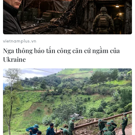
09/02/2023 08:08
Mo Mường - di sản văn hóa quý của đồng bào dân tộc
Mường, loại hình nghi lễ gắn liền với các nghi thức tín
ngưỡng do thầy mo thực hiện - được ghi danh Di sản
Văn hóa Phi vật thể Quốc gia.
vietnamplus.vn
Nga thông báo tấn công căn cứ ngầm của
Ukraine