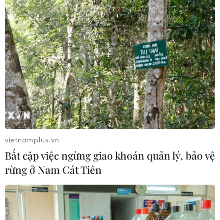
#văn hóa Mường
#di sản văn hóa phi vật thể
#dân tộc thiểu số
#du lịch công đồng
Hòa Bình
Phú Thọ
Theo dõi VietnamPlus
vietnamplus.vn
Bất cập việc ngừng giao khoán quản lý, bảo vệ
rừng ở Nam Cát Tiên
TIN LIÊN QUAN