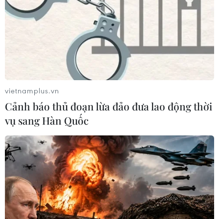
truyền từ bao đời nay.
vietnamplus.vn
Cảnh báo thủ đoạn lừa đảo đưa lao động thời
vụ sang Hàn Quốc
Bảo tồn Mo Mường - 'bách khoa thư' của
đồng bào dân tộc Mường