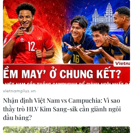
hóa, văn nghệ hoạt động hiệu quả, góp phần
nâng cao mức hưởng thụ văn hóa cho cộng
đồng và tạo sản phẩm du lịch đặc thù từ di sản
văn hóa./.
(TTXVN/Vietnam+)
vietnamplus.vn
Nhận định Việt Nam vs Campuchia: Vì sao
thầy trò HLV Kim Sang-sik cần giành ngôi
đầu bảng?