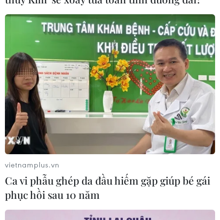
vietnamplus.vn
Ca vi phẫu ghép da đầu hiếm gặp giúp bé gái
phục hồi sau 10 năm