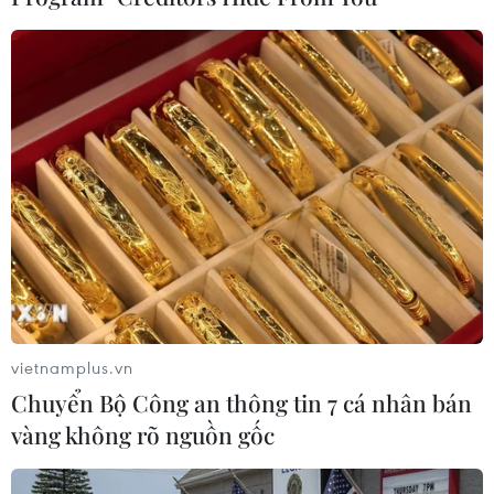
Bạn nên lựa chọn loại kem nền có chất mỏng
nhẹ, độ che phủ tốt và có khả năng kiềm dầu để
mang lại nền da sáng mịn nhưng không làm
mất đi vẻ tự nhiên và tinh khôi của da thật.
Đặc biệt, một loại kem nền với màu tối hơn một
tông sẽ là sự lựa chọn lý tưởng cho những cô
nàng theo đuổi hiệu ứng làn da rám nắng
quyến rũ.
vietnamplus.vn
Chuyển Bộ Công an thông tin 7 cá nhân bán
vàng không rõ nguồn gốc