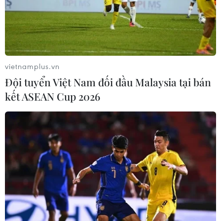
(Đẹp/Vietnam+)
vietnamplus.vn
Đội tuyển Việt Nam đối đầu Malaysia tại bán
kết ASEAN Cup 2026
#Mặt Trời
#mặt nạ
#kem nền
#trang điểm