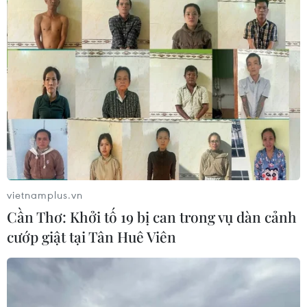
mụn, mẩn ngứa và dị ứng.
vietnamplus.vn
Cần Thơ: Khởi tố 19 bị can trong vụ dàn cảnh
cướp giật tại Tân Huê Viên
Tinh dầu thơm: Vừa dưỡng da ẩm mượt,
vừa lưu hương lâu dài