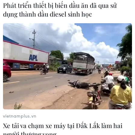
Phát triển thiết bị biến dầu ăn đã qua sử
dụng thành dầu diesel sinh học
6 công thức nước detox của các ngôi sao
giúp bạn đẹp hơn từ bên trong
25/02/2022 03:22
Chỉ cần ngâm vài lát chanh và vài lát dưa chuột với
nước lọc, sau đó để trong ngăn mát tủ lạnh là bạn đã
có một bình nước detox ngon lành giúp thanh lọc và và
hỗ trợ quá trình giảm mỡ thừa cho cơ thể.
vietnamplus.vn
Xe tải va chạm xe máy tại Đắk Lắk làm hai
người thương vong