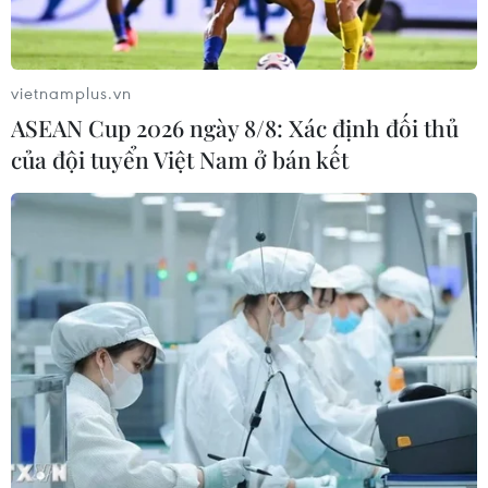
Theo dõi VietnamPlus
vietnamplus.vn
ASEAN Cup 2026 ngày 8/8: Xác định đối thủ
của đội tuyển Việt Nam ở bán kết
TIN LIÊN QUAN