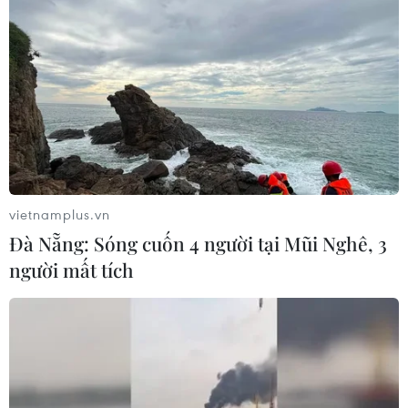
24/03/2022 03:09
Tương tự như nước hoa, tinh dầu thơm - thứ mà ngày
nay hầu như không một quý cô sành điệu hay quý ông
biết cách chăm chút nào có thể sống thiếu, cũng mang
lại một trải nghiệm mùi hương tuyệt vời.
vietnamplus.vn
Đà Nẵng: Sóng cuốn 4 người tại Mũi Nghê, 3
người mất tích