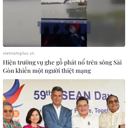
Tóc lửng - kiểu tóc được nhiều cô nàng
nổi tiếng Hàn Quốc ưa chuộng
24/03/2022 03:14
Năng động hay nhẹ nhàng, mái tóc lửng với độ dài
trung bình ngang vai có thể tạo ra những phong cách
vietnamplus.vn
khác nhau tùy vào mỗi kiểu dáng.
Hiện trường vụ ghe gỗ phát nổ trên sông Sài
Gòn khiến một người thiệt mạng