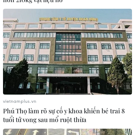
vietnamplus.vn
Phú Thọ làm rõ sự cố y khoa khiến bé trai 8
tuổi tử vong sau mổ ruột thừa