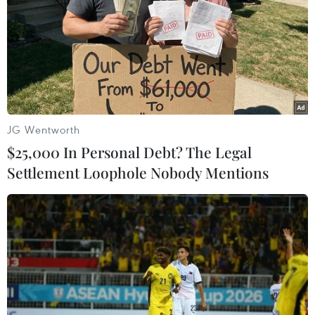
điểm đơn sắc với tông màu hoàng hôn ấm áp
cho tổng thể gương mặt.
JG Wentworth
$25,000 In Personal Debt? The Legal
Settlement Loophole Nobody Mentions
Kết hợp với ánh nhìn mơ màng, hãy lựa chọn
một màu son nude nền nã, và thế là bạn đã có
thể chinh phục ống kính máy ảnh để có những
bức hình “golden hour” để đời./.