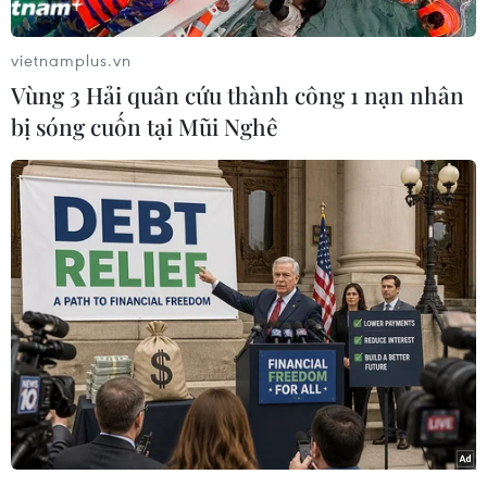
vietnamplus.vn
Vùng 3 Hải quân cứu thành công 1 nạn nhân
bị sóng cuốn tại Mũi Nghê
Tuy nhiên, không nhất thiết phải dậy thật sớm
hay mỏi mòn chờ đợi để đón được khung giờ
vàng, có một cách để bạn tạo ra hiệu ứng da
rạng rỡ như được hạng vạn tia nắng Mặt Trời
bao phủ. Kỹ thuật này được gọi tên là “golden
hour skin," cứ đến mùa Hè là nó lại được các cô
nàng áp dụng triệt để.
Bắt đầu với bước dưỡng da cơ bản
Nền da khỏe mạnh, giàu độ ẩm sẽ là nền tảng
vững chắc nhất giúp lớp makeup phát huy hết