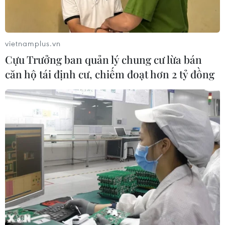
vietnamplus.vn
Cựu Trưởng ban quản lý chung cư lừa bán
căn hộ tái định cư, chiếm đoạt hơn 2 tỷ đồng