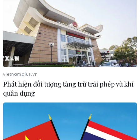
Phụ nữ có thực sự cần dùng sản
phẩm bổ sung collagen?
04/01/2026 01:57
Thực phẩm màu tím - bí quyết trẻ
hóa làn da từ bên trong
03/01/2026 07:27
vietnamplus.vn
Phát hiện đối tượng tàng trữ trái phép vũ khí
quân dụng
Xem thêm