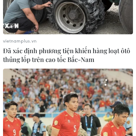
Theo dõi VietnamPlus
vietnamplus.vn
Đã xác định phương tiện khiến hàng loạt ôtô
thủng lốp trên cao tốc Bắc-Nam
TIN LIÊN QUAN