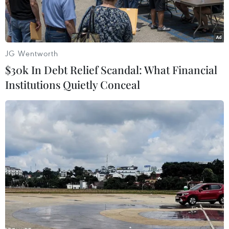
JG Wentworth
$30k In Debt Relief Scandal: What Financial
Institutions Quietly Conceal
Chăm sóc cho trẻ tự kỷ. (Ảnh: PV/Vietnam+)
Viện Nghiên cứu Tế bào gốc và Công nghệ Gen
Vinmec vừa báo cáo kết quả nghiên cứu “Xác
định đột biến gene trên trẻ tự kỷ ở Việt Nam,”
trong đó phát hiện 6 gene mới mang biến đổi ở