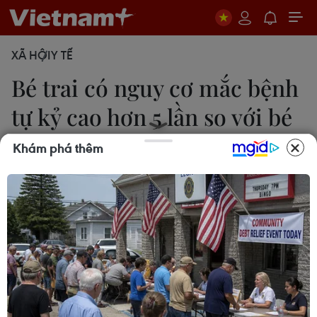
XÃ HỘI
Y TẾ
Bé trai có nguy cơ mắc bệnh
tự kỷ cao hơn 5 lần so với bé
gái
Khám phá thêm
Thuỳ Giang
31/10/2019 09:10
“Nghiên cứu về gene ở trẻ tự kỷ Việt Nam” là
nghiên cứu lớn và công phu nhất về gen trên trẻ tự
kỷ ở Việt Nam từ trước tới nay với những thông tin
quan trọng về đặc điểm di truyền.