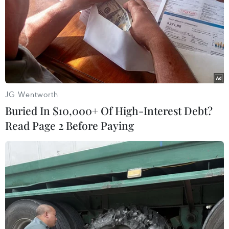
JG Wentworth
Buried In $10,000+ Of High-Interest Debt?
Read Page 2 Before Paying
#Viện Nghiên cứu Tế bào gốc và Công nghệ Gen Vinmec
#Xác định đột biến gene trên trẻ tự kỷ
#Vinmec
#Trẻ tự kỷ
#Ghép tế bào gốc