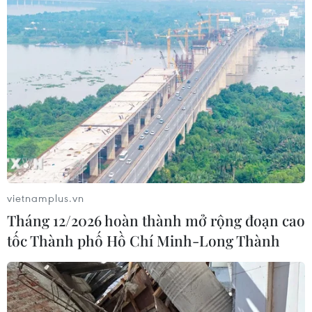
độc thuốc nam
30/10/2019 06:48
Kết quả chụp X-quang phổi cho thấy bé bị tổn thương
dạng nốt mờ, men gan tăng cao gấp 5 lần bình thường,
tình trạng ứ mật bilirubin tăng gấp 10 lần bình thường.
vietnamplus.vn
Tháng 12/2026 hoàn thành mở rộng đoạn cao
tốc Thành phố Hồ Chí Minh-Long Thành