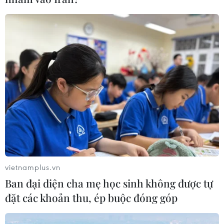
các cơ sở y tế trên địa bàn tỉnh Đắk Lắk sử dụng bằng
Trung học Phổ thông không hợp lệ.
vietnamplus.vn
Ban đại diện cha mẹ học sinh không được tự
đặt các khoản thu, ép buộc đóng góp
Trẻ 3 tháng tuổi suy hô hấp nặng do bị ngộ