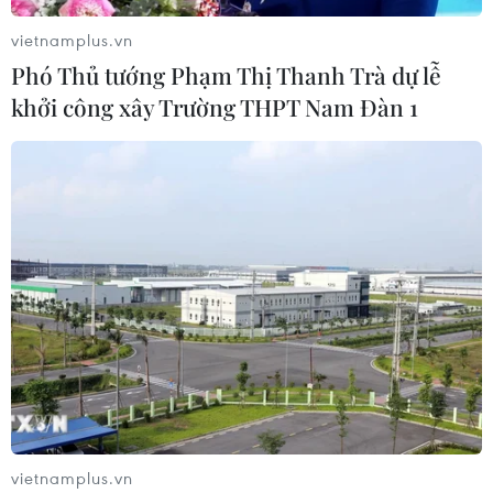
vietnamplus.vn
Phó Thủ tướng Phạm Thị Thanh Trà dự lễ
khởi công xây Trường THPT Nam Đàn 1
TIN CÙNG CHUYÊN MỤC
Cuộc tìm kiếm và vá lại những 'trái
vietnamplus.vn