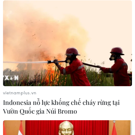
trường hợp mắc bệnh viêm mạch
hiếm gặp
30/07/2026 08:15
Trao tặng 10 gia đình khó khăn điều
trị vô sinh hiếm muộn miễn phí 100%
30/07/2026 07:37
Xem thêm
vietnamplus.vn
Indonesia nỗ lực khống chế cháy rừng tại
Vườn Quốc gia Núi Bromo
CƠ QUAN CHỦ QUẢN: THÔNG TẤN XÃ VIỆT NAM