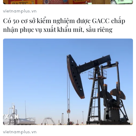
vietnamplus.vn
Có 50 cơ sở kiểm nghiệm được GACC chấp
nhận phục vụ xuất khẩu mít, sầu riêng
Bộ Y tế: Chưa ghi nhận chủng virus mới lạ
gây viêm cơ tim
29/10/2019 11:00
Trong nhóm tác nhân nhiễm trùng thì viêm cơ tim có thể
là biến chứng của nhiều bệnh do virus, vi khuẩn thông
thường gây nên như virus cúm, Coxsackie, EV71, virus sốt
xuất huyết Dengue...
vietnamplus.vn