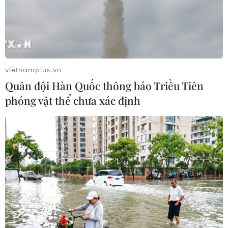
05/08/2026 01:43
Huế huy động nguồn lực đầu tư hạ
tầng kết nối trục Đông-Tây
vietnamplus.vn
04/08/2026 23:00
Quân đội Hàn Quốc thông báo Triều Tiên
phóng vật thể chưa xác định
Uông Bí chi trả bồi thường đợt đầu
dự án đường sắt tốc độ cao Hà Nội-
Quảng Ninh
04/08/2026 13:14
Bộ Xây dựng mạnh tay xử lý nhà thầu
chậm tiến độ cao tốc Cam Lộ-La Sơn
04/08/2026 08:26