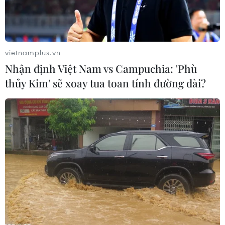
vietnamplus.vn
Nhận định Việt Nam vs Campuchia: 'Phù
thủy Kim' sẽ xoay tua toan tính đường dài?
Tình trạng kẹt xe, ùn ứ xe kéo dài tại cầu Rạch Miễu. (Ảnh:
Huỳnh Phúc Hậu/TTXVN)
Ngày 30/1 (mùng 2 Tết), Phòng Cảnh sát giao
thông-Công an tỉnh Bến Tre cho biết lực lượng
chức năng hai tỉnh Bến Tre-Tiền Giang phối