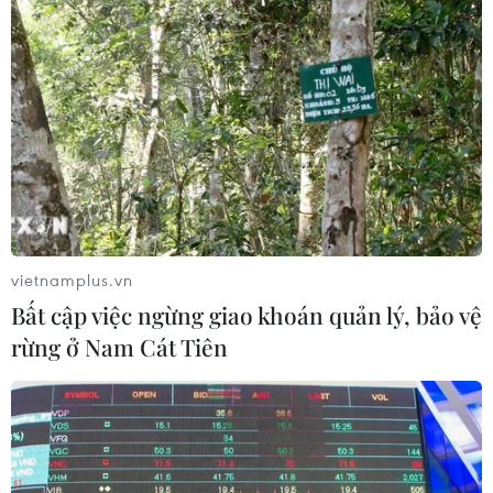
Theo dõi VietnamPlus
TẾT NGUYÊN ĐÁN ẤT TỴ 2025
Lễ hội truyền thống: Tiềm năng lớn để phát triển
vietnamplus.vn
công nghiệp văn hóa
Bất cập việc ngừng giao khoán quản lý, bảo vệ
Du Xuân trên cao nguyên đá Đồng Văn
rừng ở Nam Cát Tiên
Đổi mới lễ hội truyền thống để đảm bảo văn
minh nhưng không tách rời nguồn cội
Năm Ất Tỵ 2025 hứa hẹn nhiều thành tựu trong
mối quan hệ Việt-Pháp