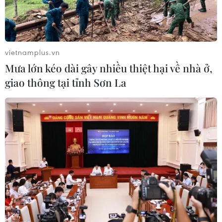
vietnamplus.vn
Mưa lớn kéo dài gây nhiều thiệt hại về nhà ở,
giao thông tại tỉnh Sơn La
Dự án cầu Rạch Miễu 2 dự kiến
hoàn thành trước ngày 30/10/2025
24/01/2025 07:44
Sau thời gian nỗ lực thi công, đến nay, tiến độ tổng thể
dự án Đầu tư xây dựng Công trình cầu Rạch Miễu 2 nối
2 tỉnh Tiền Giang và Bến Tre đã hoàn thành được hơn
79%.