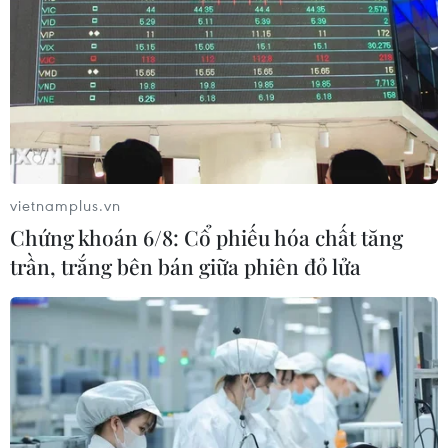
Chủ tịch nước dự Ngày hội “Sắc Xuân
trên mọi miền Tổ quốc”
vietnamplus.vn
TIN LIÊN QUAN
Chứng khoán 6/8: Cổ phiếu hóa chất tăng
trần, trắng bên bán giữa phiên đỏ lửa