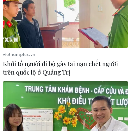
vietnamplus.vn
Khởi tố người đi bộ gây tai nạn chết người
trên quốc lộ ở Quảng Trị
TIN CÙNG CHUYÊN MỤC
Thi công trở lại dự án sửa chữa Quốc
lộ 30 sau phản ánh của TTXVN
06/08/2026 09:42