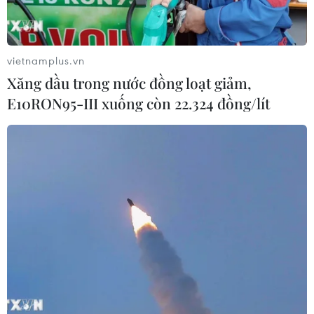
Dự án mở rộng đường Nguyễn Tuân
tăng kết nối khu vực phía Tây Nam
Hà Nội
vietnamplus.vn
06/08/2026 08:19
Xăng dầu trong nước đồng loạt giảm,
E10RON95-III xuống còn 22.324 đồng/lít
Đắk Lắk: Điều tra, khắc phục sự cố
nhiều phương tiện thủng lốp trên
cao tốc
06/08/2026 07:14
Đại biểu Quốc hội băn khoăn khả
năng cân đối vốn 2 siêu dự án giao
thông
06/08/2026 07:00