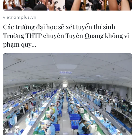
vietnamplus.vn
Các trường đại học sẽ xét tuyển thí sinh
Trường THTP chuyên Tuyên Quang không vi
phạm quy…
Cầu Rạch Miễu “căng mình”ngày cận Tết
vì ùn tắc giao thông
20/01/2025 11:42
Mật độ xe tăng cao trong những ngày cận Tết Ất Tỵ
2025, trong khi đó cầu Rạch Miễu chật hẹp chính là
nguyên nhân dẫn đến tình trạng liên tục xảy ra ùn ứ