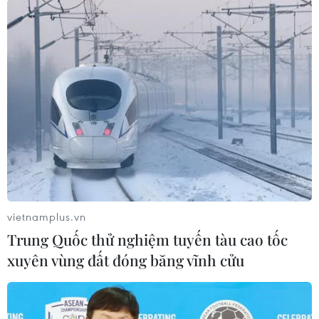
[TP.HCM: Đưa vào hoạt động Trung tâm Phẫu
thuật nhi hiện đại]
Bệnh viện Nhi đồng 2 rất chú trọng đẩy mạnh
hợp tác quốc tế với chuyên gia ở các nước phát
triển như Pháp, Mỹ, Anh, Bỉ, Thụy Điển, Nhật
Bản, Australia, Hàn Quốc.
Thông qua công tác hợp tác quốc tế dưới hình
thức hỗ trợ về đào tạo huấn luyện và chuyển
giao kỹ thuật, bệnh viện đã thành công trong
vietnamplus.vn
việc thực hiện mục tiêu phát triển chuyên sâu
Trung Quốc thử nghiệm tuyến tàu cao tốc
về các lĩnh vực: ghép tạng trẻ em, ngoại tiêu
xuyên vùng đất đóng băng vĩnh cửu
hóa, ngoại niệu, ngoại ung bướu, nội thần kinh,
ngoại thần kinh, bỏng chỉnh hình, sơ sinh,
nhiễm, thận nội tiết…