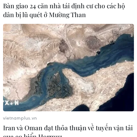
Bàn giao 24 căn nhà tái định cư cho các hộ
dân bị lũ quét ở Mường Than
vietnamplus.vn
Iran và Oman đạt thỏa thuận về tuyến vận tải
qua eo biển Hormuz