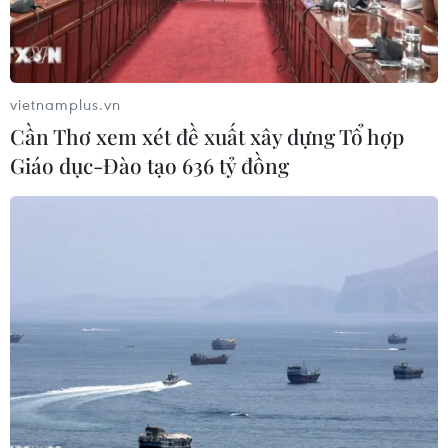
vietnamplus.vn
Cần Thơ xem xét đề xuất xây dựng Tổ hợp
Giáo dục-Đào tạo 636 tỷ đồng
Bên ngoài Bệnh viện Nhi đồng 2 Thành phố Hồ Chí Minh.
(Nguồn: Bệnh viện Nhi đồng 2)
Được thành lập vào ngày 1/6/1978 trên cơ sở
Bệnh viện Grall (hay còn gọi là Bệnh viện Đồn
Đất do người Pháp xây dựng), để thực hiện
nhiệm vụ chăm sóc, điều trị bệnh cho trẻ em
dưới 16 tuổi của thành phố Hồ Chí Minh và các
tỉnh phía Nam, đến nay, Bệnh viện Nhi đồng 2,