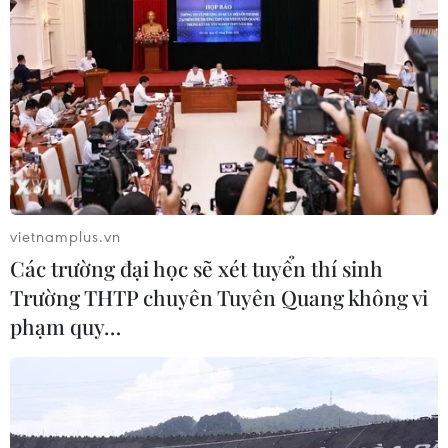
Hơn 300 doanh nghiệp tham gia
Triển lãm quốc tế chuyên ngành y
dược
30/07/2026 05:02
Xem thêm
vietnamplus.vn
Các trường đại học sẽ xét tuyển thí sinh
Trường THTP chuyên Tuyên Quang không vi
CƠ QUAN CHỦ QUẢN: THÔNG TẤN XÃ VIỆT NAM
phạm quy…
Tổng Biên tập: TRẦN TIẾN DUẨN
Phó Tổng Biên tập: NGUYỄN THỊ TÁM, KHÚC THANH
THỦY