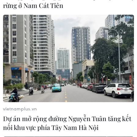
rừng ở Nam Cát Tiên
29/11/2022 07:23
Sau 4 giờ phẫu thuật, các bác sỹ Bệnh viện Nhi đồng 1
đã bóc tách thành công khối bướu bạch huyết vùng đầu
cổ có trọng lượng 1,1kg của bé sơ sinh 3 ngày tuổi.
vietnamplus.vn
Dự án mở rộng đường Nguyễn Tuân tăng kết
nối khu vực phía Tây Nam Hà Nội