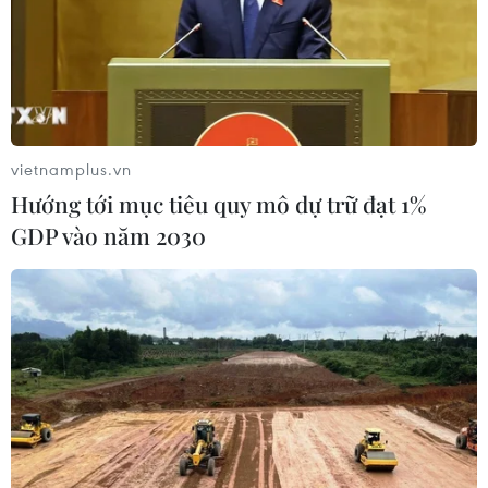
Bệnh viện Nhi đồng 2 sẽ xây dựng hệ thống
phục vụ bệnh nhi ngày càng tốt hơn và là một
địa chỉ điều trị đáng tin cậy cho người dân
thành phố./.
(Vietnam+)
vietnamplus.vn
Hướng tới mục tiêu quy mô dự trữ đạt 1%
GDP vào năm 2030