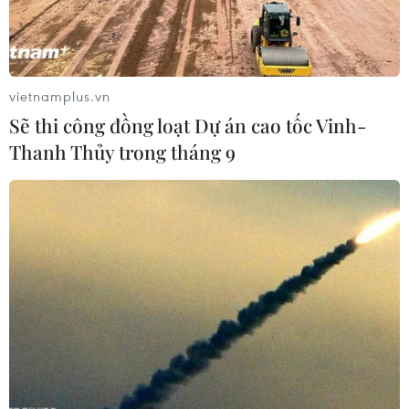
# Bệnh viện Nhi đồng 2
#Thành phố Hồ Chí Minh
#ghép tạng
#điều trị ung bướu
vietnamplus.vn
#phẫu thuật thần kinh nhi
#phẫu thuật tách dính
Sẽ thi công đồng loạt Dự án cao tốc Vinh-
Tp. Hồ Chí Minh
Thanh Thủy trong tháng 9
Theo dõi VietnamPlus
TIN LIÊN QUAN