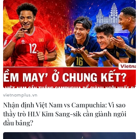
Ghép tế bào gốc tạo máu: Thêm cơ hội cho
bệnh nhi ung thư​
14/02/2023 05:13
Những bệnh nhi bị u nguyên bào thần kinh nguy cơ cao
có tỷ lệ sống trên 5 năm chỉ từ 20 đến 30%, nhưng nếu
ghép tế bào gốc tạo máu và điều trị duy trì thì tỷ lệ sống
sau 5 năm lên đến từ 30 đến 60%.
vietnamplus.vn
Nhận định Việt Nam vs Campuchia: Vì sao
thầy trò HLV Kim Sang-sik cần giành ngôi
đầu bảng?