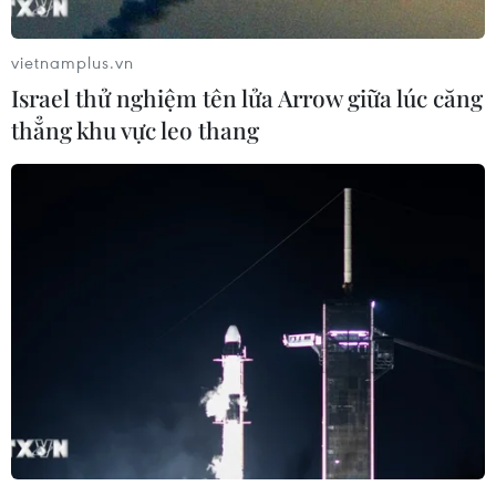
vietnamplus.vn
Israel thử nghiệm tên lửa Arrow giữa lúc căng
thẳng khu vực leo thang
Phẫu thuật thành công bệnh nhi viêm
màng não mủ nguy hiểm
23/11/2022 09:49
Các bác sỹ Bệnh viện Nhi đồng Đồng Nai cho biết,
trường hợp bệnh nhi bị viêm não mủ nguy hiểm này