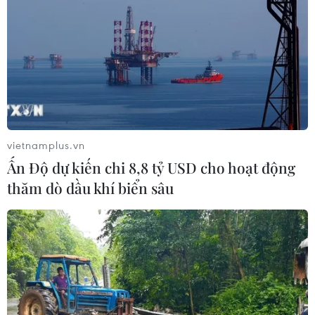
hạng 98 toàn cầu
20/05/2026 08:45
Xem thêm
vietnamplus.vn
Ấn Độ dự kiến chi 8,8 tỷ USD cho hoạt động
CƠ QUAN CHỦ QUẢN: THÔNG TẤN XÃ VIỆT NAM
thăm dò dầu khí biển sâu
Tổng Biên tập: TRẦN TIẾN DUẨN
Phó Tổng Biên tập: NGUYỄN THỊ TÁM, KHÚC THANH
THỦY
Sở hữu trí tuệ
Quy định sử dụng
RSS
Hỗ trợ