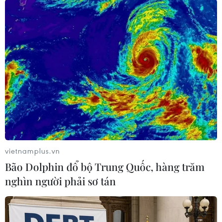
Theo dõi VietnamPlus
TIN CÙNG CHUYÊN MỤC
Phát triển thiết bị biến dầu ăn đã qua
sử dụng thành dầu diesel sinh học
vietnamplus.vn
08/08/2026 14:57
Bão Dolphin đổ bộ Trung Quốc, hàng trăm
nghìn người phải sơ tán
Chưa có bằng chứng truyền máu trẻ
giúp chống lão hóa