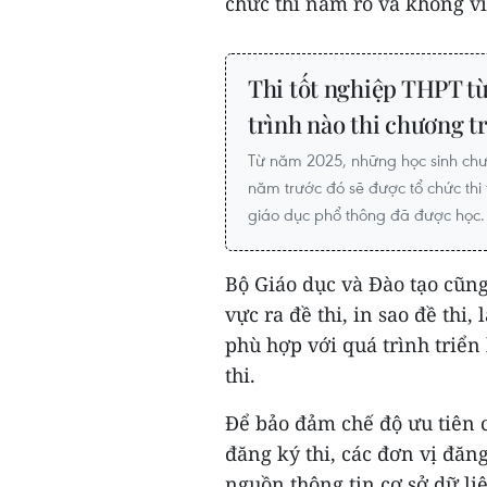
chức thi nắm rõ và không v
Thi tốt nghiệp THPT từ
trình nào thi chương t
Từ năm 2025, những học sinh chư
năm trước đó sẽ được tổ chức thi
giáo dục phổ thông đã được học.
Bộ Giáo dục và Đào tạo cũng
vực ra đề thi, in sao đề th
phù hợp với quá trình triển
thi.
Để bảo đảm chế độ ưu tiên c
đăng ký thi, các đơn vị đăng
nguồn thông tin cơ sở dữ li