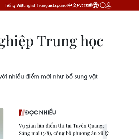
Tiếng Việt
English
Français
Español
中文
Русский
nghiệp Trung học
với nhiều điểm mới như bổ sung vật
ĐỌC NHIỀU
Vụ gian lận điểm thi tại Tuyên Quang:
Sáng mai (5/8), công bố phương án xử lý