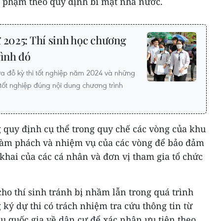
i phạm theo quy định bí mật nhà nước.
 2025: Thí sinh học chương
rình đó
a đỗ kỳ thi tốt nghiệp năm 2024 và những
 tốt nghiệp đúng nội dung chương trình
 quy định cụ thể trong quy chế các vòng của khu
i, làm phách và nhiệm vụ của các vòng để bảo đảm
 khai của các cá nhân và đơn vị tham gia tổ chức
ho thí sinh tránh bị nhầm lẫn trong quá trình
 ký dự thi có trách nhiệm tra cứu thông tin từ
ệu quốc gia về dân cư để xác nhận ưu tiên theo