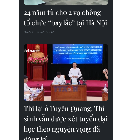
24 năm tù cho 2 vợ chồng
tổ chức “bay lắc” tại Hà Nội
06/08/2026 03:46
Thi lại ở Tuyên Quang: Thí
sinh vẫn được xét tuyển đại
học theo nguyện vọng đã
đăng ký