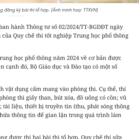
ng đăng ký bài thi tổ hợp. (Ảnh minh hoạ: TTXVN)
 ban hành Thông tư số 02/2024/TT-BGDĐT ngày
u của Quy chế thi tốt nghiệp Trung học phổ thông
 Trung học phổ thông năm 2024 về cơ bản được
n cạnh đó, Bộ Giáo dục và Đào tạo có một số
h vật dụng cấm mang vào phòng thi. Cụ thể, thí
òng thi giấy than, bút xóa, đồ uống có cồn; vũ
 tài liệu, thiết bị truyền tin (thu, phát sóng thông
chứa thông tin để gian lận trong quá trình làm
ông được thi hai bài thi tổ hợp. Quy chế thi sửa