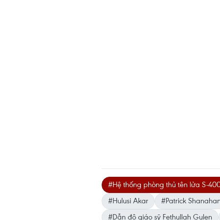
#Hệ thống phòng thủ tên lửa S-40
#Hulusi Akar
#Patrick Shanaha
#Dẫn độ giáo sỹ Fethullah Gulen