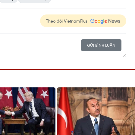
Theo dõi VietnamPlus
GỬI BÌNH LUẬN