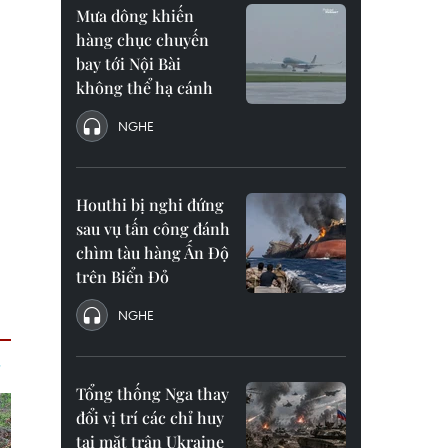
Mưa dông khiến
hàng chục chuyến
bay tới Nội Bài
không thể hạ cánh
NGHE
Houthi bị nghi đứng
sau vụ tấn công đánh
chìm tàu hàng Ấn Độ
trên Biển Đỏ
NGHE
Tổng thống Nga thay
đổi vị trí các chỉ huy
tại mặt trận Ukraine