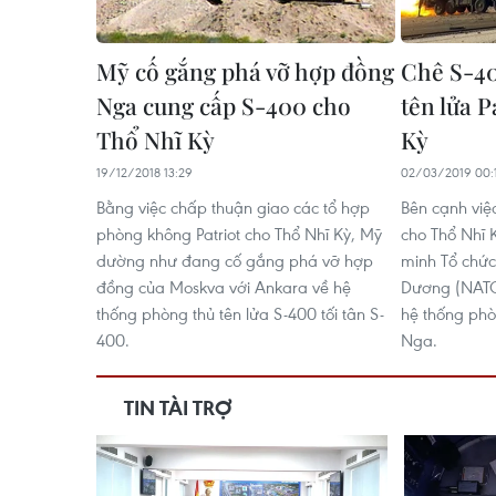
Mỹ cố gắng phá vỡ hợp đồng
Chê S-40
Nga cung cấp S-400 cho
tên lửa P
Thổ Nhĩ Kỳ
Kỳ
19/12/2018 13:29
02/03/2019 00:
Bằng việc chấp thuận giao các tổ hợp
Bên cạnh việc
phòng không Patriot cho Thổ Nhĩ Kỳ, Mỹ
cho Thổ Nhĩ 
dường như đang cố gắng phá vỡ hợp
minh Tổ chức
đồng của Moskva với Ankara về hệ
Dương (NATO
thống phòng thủ tên lửa S-400 tối tân S-
hệ thống phò
400.
Nga.