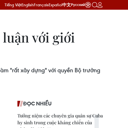
Tiếng Việt
English
Français
Español
中文
Русский
luận với giới
àm "rất xây dựng" với quyền Bộ trưởng
ĐỌC NHIỀU
Tưởng niệm các chuyên gia quân sự Cuba
hy sinh trong cuộc kháng chiến của