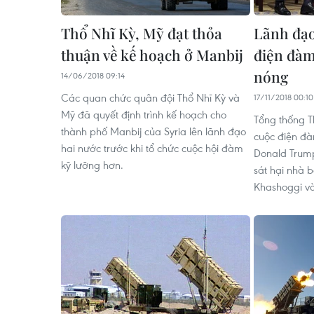
Thổ Nhĩ Kỳ, Mỹ đạt thỏa
Lãnh đạo
thuận về kế hoạch ở Manbij
điện đàm
nóng
14/06/2018 09:14
Các quan chức quân đội Thổ Nhĩ Kỳ và
17/11/2018 00:10
Mỹ đã quyết định trình kế hoạch cho
Tổng thống T
thành phố Manbij của Syria lên lãnh đạo
cuộc điện đ
hai nước trước khi tổ chức cuộc hội đàm
Donald Trump
kỹ lưỡng hơn.
sát hại nhà 
Khashoggi v