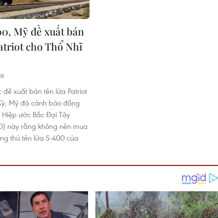
0, Mỹ đề xuất bán
atriot cho Thổ Nhĩ
18
 đề xuất bán tên lửa Patriot
Kỳ, Mỹ đã cảnh báo đồng
 Hiệp ước Bắc Đại Tây
) này rằng không nên mua
ng thủ tên lửa S-400 của