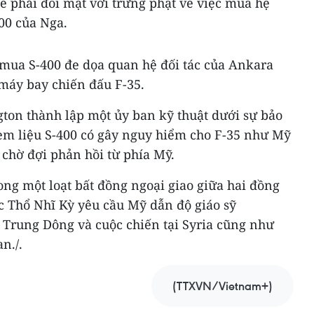
ể phải đối mặt với trừng phạt về việc mua hệ
00 của Nga.
 mua S-400 đe dọa quan hệ đối tác của Ankara
 máy bay chiến đấu F-35.
ton thành lập một ủy ban kỹ thuật dưới sự bảo
em liệu S-400 có gây nguy hiểm cho F-35 như Mỹ
chờ đợi phản hồi từ phía Mỹ.
ong một loạt bất đồng ngoại giao giữa hai đồng
c Thổ Nhĩ Kỳ yêu cầu Mỹ dẫn độ giáo sỹ
 Trung Dông và cuộc chiến tại Syria cũng như
n./.
(TTXVN/Vietnam+)