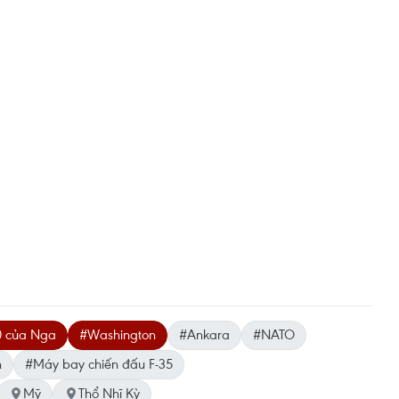
0 của Nga
#Washington
#Ankara
#NATO
n
#Máy bay chiến đấu F-35
Mỹ
Thổ Nhĩ Kỳ