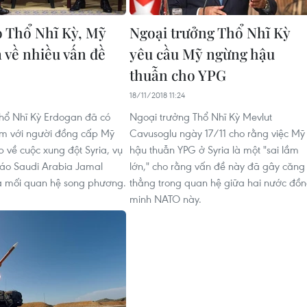
 Thổ Nhĩ Kỳ, Mỹ
Ngoại trưởng Thổ Nhĩ Kỳ
 về nhiều vấn đề
yêu cầu Mỹ ngừng hậu
thuẫn cho YPG
18/11/2018 11:24
hổ Nhĩ Kỳ Erdogan đã có
Ngoại trưởng Thổ Nhĩ Kỳ Mevlut
àm với người đồng cấp Mỹ
Cavusoglu ngày 17/11 cho rằng việc Mỹ
 về cuộc xung đột Syria, vụ
hậu thuẫn YPG ở Syria là một "sai lầm
báo Saudi Arabia Jamal
lớn," cho rằng vấn đề này đã gây căng
à mối quan hệ song phương.
thẳng trong quan hệ giữa hai nước đồ
minh NATO này.