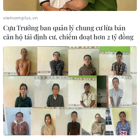
thảo luận lần đầu, thời gian tới sẽ có nhiều cuộc
hội thảo, phiên giải trình lấy ý kiến chuyên gia
vietnamplus.vn
trong nước và quốc tế để dự thảo Luật hoàn
Cựu Trưởng ban quản lý chung cư lừa bán
chỉnh./.
căn hộ tái định cư, chiếm đoạt hơn 2 tỷ đồng
(Vietnam+)