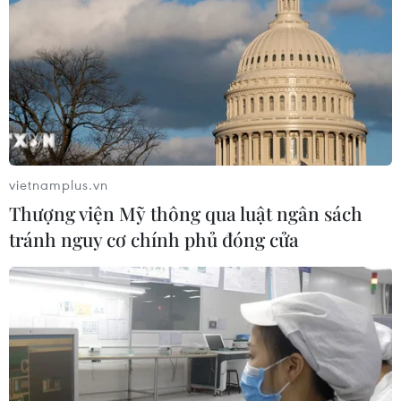
Quốc hội sẽ thảo luận dự Luật Phòng,
chống tác hại của rượu, bia
15/11/2018 13:09
Trong phiên làm việc sáng mai (16/11) Quốc hội sẽ thảo
luận ở hội trường về dự án Luật Phòng, chống tác hại
của rượu, bia; buổi chiều thảo luận Luật sửa đổi, bổ
sung một số điều của Luật Đầu tư công.
vietnamplus.vn
Thượng viện Mỹ thông qua luật ngân sách
tránh nguy cơ chính phủ đóng cửa