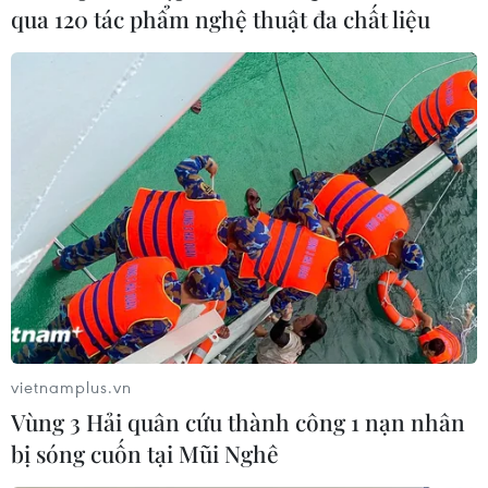
qua 120 tác phẩm nghệ thuật đa chất liệu
Việt Nam đang ở mức báo động với mức
tiêu thụ rượu, bia
vietnamplus.vn
08/11/2018 22:26
Vùng 3 Hải quân cứu thành công 1 nạn nhân
Hiện tại, mức độ tiêu thụ rượu, bia tại Việt Nam đang ở
bị sóng cuốn tại Mũi Nghê
mức báo động với mức tiêu thụ rượu, bia bình quân