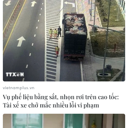
vietnamplus.vn
Vụ phế liệu bằng sắt, nhọn rơi trên cao tốc:
Tài xế xe chở mắc nhiều lỗi vi phạm