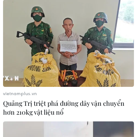
đầu người quy đổi theo cồn nguyên chất là 8,3 lít/năm.
vietnamplus.vn
Quảng Trị triệt phá đường dây vận chuyển
hơn 210kg vật liệu nổ
Lứa tuổi sử dụng rượu bia tại Việt Nam
đang ngày càng trẻ
15/11/2018 11:14