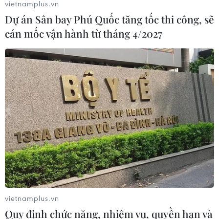
vietnamplus.vn
Dự án Sân bay Phú Quốc tăng tốc thi công, sẽ
cán mốc vận hành từ tháng 4/2027
vietnamplus.vn
Quy định chức năng, nhiệm vụ, quyền hạn và