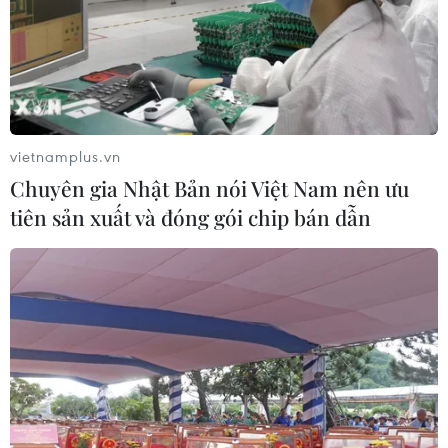
Kỳ họp thứ 6, Quốc hội khóa XIV: Cho ý
kiến hai dự án Luật
vietnamplus.vn
16/11/2018 00:52
Chuyên gia Nhật Bản nói Việt Nam nên ưu
Ngày 16/11, các đại biểu Quốc hội thảo luận tại hội
tiên sản xuất và đóng gói chip bán dẫn
trường về dự án Luật Phòng, chống tác hại của rượu,
bia dự án và Luật sửa đổi, bổ sung một số điều của
Luật Đầu tư công.