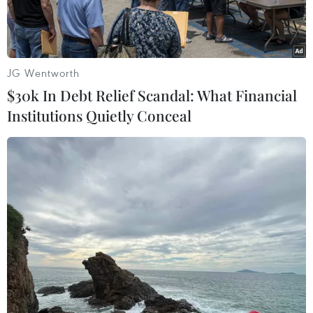
JG Wentworth
$30k In Debt Relief Scandal: What Financial
Institutions Quietly Conceal
Bộ trưởng Bộ Y tế Nguyễn Thị Kim Tiến giải trình ý kiến trong
phiên họp Quốc hội sáng 16/11. (Ảnh: TTXVN)
Sáng 16/11, các đại biểu Quốc hội làm việc ở hội