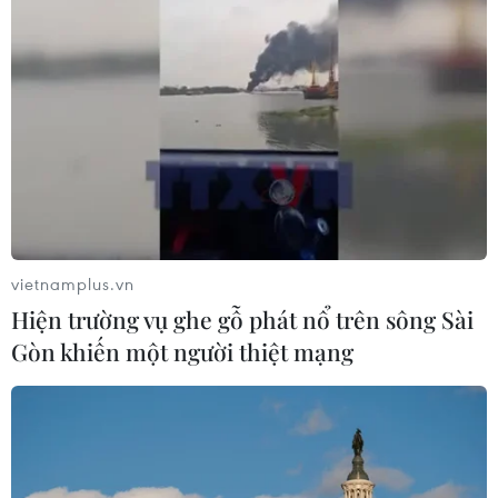
Có đến 20% nam thanh niên lái xe sau khi sử dụng
rượu bia bị chấn thương do tai nạn giao thông phải
điều trị ít nhất 1 tuần.
vietnamplus.vn
Hiện trường vụ ghe gỗ phát nổ trên sông Sài
Gòn khiến một người thiệt mạng