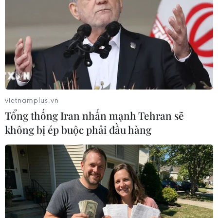
vietnamplus.vn
Tổng thống Iran nhấn mạnh Tehran sẽ
không bị ép buộc phải đầu hàng
Phó Chủ tịch Thường trực Quốc hội Tòng Thị Phóng phát biểu kết
luận phiên họp sáng 16/11.
Tất cả các ý kiến của các vị đại biểu quốc hội
bước đầu được Bộ trưởng Bộ Y tế tiếp thu và giải
trình, trả lời, phạm vi, đối tượng điều chỉnh của
luật… Các ý kiến đều mong muốn luật ban hành