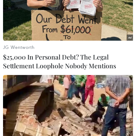
phù hợp với các quy định trong chiến lược toàn
cầu của Liên hợp quốc nhằm giảm tác hại của
việc sử dụng rượu bia, đồng thời phù hợp với
thông lệ của quốc tế, phù hợp trong giao tiếp
giữa con người với con người.
JG Wentworth
Phó Chủ tịch quốc hội cho hay, nhiều đại biểu
$25,000 In Personal Debt? The Legal
quốc hội mong muốn luật ban hành điều chỉnh,
Settlement Loophole Nobody Mentions
ngăn chặn hành vi lạm dụng việc sử dụng rượu
bia đến sức khỏe con người.
Bên cạnh đó là các ý kiến đại biểu quốc hội đề
nghị ghi rõ những vấn đề liên quan đến trách
nhiệm quản lý nhà nước đối với quá trình sản
xuất, kinh doanh rượu bia.
“Qua các ý kiến, các đại biểu quốc hội đề nghị