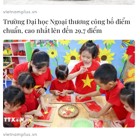
vietnamplus.vn
Trường Đại học Ngoại thương công bố điểm
chuẩn, cao nhất lên đến 29,7 điểm
CƠ QUAN CHỦ QUẢN: THÔNG TẤN XÃ VIỆT NAM
Tổng Biên tập: TRẦN TIẾN DUẨN
Phó Tổng Biên tập: NGUYỄN THỊ TÁM, KHÚC THANH
THỦY
Sở hữu trí tuệ
Quy định sử dụng
RSS
Hỗ trợ
Ngôn ngữ
TTXVN
Dịch vụ tin
Quảng cáo
vietnamplus.vn
Liên hệ