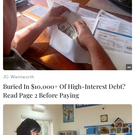
Nhóm nhạc BTS đóng góp hơn 3 tỷ USD
cho kinh tế Hàn Quốc
18/12/2018 08:38
JG Wentworth
Không chỉ thúc đẩy du lịch, danh tiếng toàn cầu của BTS
Buried In $10,000+ Of High-Interest Debt?
còn tác động tới lĩnh vực xuất khẩu hàng tiêu dùng của
Read Page 2 Before Paying
Hàn Quốc và giúp thúc đẩy tiêu thụ các mặt hàng như
quần áo, mỹ phẩm và thực phẩm.