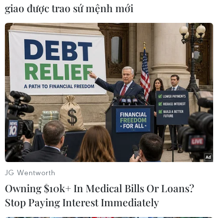
giao được trao sứ mệnh mới
(TTXVN/Vietnam+)
JG Wentworth
Owning $10k+ In Medical Bills Or Loans?
#K-pop
#Nhóm nhạc BTS
#Giải âm nhạc radio
Stop Paying Interest Immediately
#Radio Disney Music Awards
#Hiện tượng toàn cầu