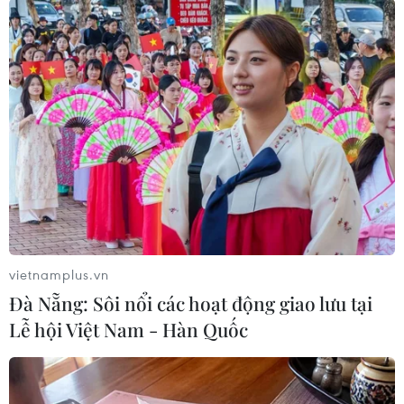
Hàn Quốc
Theo dõi VietnamPlus
TIN LIÊN QUAN
vietnamplus.vn
Đà Nẵng: Sôi nổi các hoạt động giao lưu tại
Lễ hội Việt Nam - Hàn Quốc