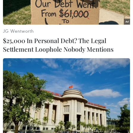
tổ chức một ngày trước đó tại thành phố Los
Angeles, bang California, Mỹ.
JG Wentworth
$25,000 In Personal Debt? The Legal
Settlement Loophole Nobody Mentions
Nhóm nhạc nam hàng đầu K-pop BTS. (Nguồn: HelloKpop)
Nhóm nhạc nam hàng đầu K-pop BTS vừa giành