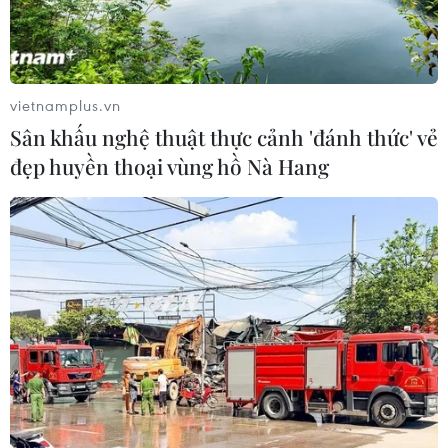
Danh sách "100 nhân vật ảnh hưởng nhất thế giới năm
2019" vừa được tạp chí Times uy tín của Mỹ công bố đã
có sự góp mặt của nhóm nhạc thần tượng BTS.
vietnamplus.vn
Sân khấu nghệ thuật thực cảnh 'đánh thức' vẻ
đẹp huyền thoại vùng hồ Nà Hang