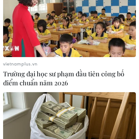
vietnamplus.vn
Trường đại học sư phạm đầu tiên công bố
điểm chuẩn năm 2026
BTS – Nhóm nhạc có tầm ảnh
hưởng nhất trong năm 2018
09/02/2019 03:50
Nhóm nhạc đình đám BTS không chỉ được xem là hiện
tượng âm nhạc toàn cầu mà còn đóng vai trò quan
trọng đối với sự phát triển của nền kinh tế Hàn Quốc với