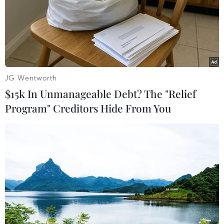
giá trị kinh tế hàng năm khoảng 3,54 tỷ USD.
JG Wentworth
$15k In Unmanageable Debt? The "Relief
Program" Creditors Hide From You
Nhóm nhạc BTS lọt vào danh sách 100
nhân vật ảnh hưởng nhất thế giới
18/04/2019 04:08