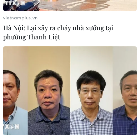
Boy with Luv của BTS công phá bảng xếp
hạng Billboard
vietnamplus.vn
23/04/2019 09:30
Hà Nội: Lại xảy ra cháy nhà xưởng tại
“Boy with Luv,” sản phẩm âm nhạc mới nhất của nhóm
phường Thanh Liệt
nhạc nam Hàn Quốc BTS, đã chiếm lĩnh vị trí thứ 8 trên
bảng xếp hạng Billboard Hot 100.