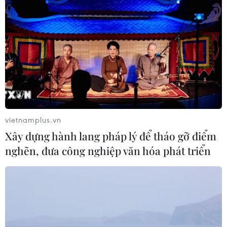
Chile để ngỏ khả năng tổ chức
concert BTS
08/07/2026 23:22
Hòa nhạc “Crescendo - Giao hưởng
kết nối” lan tỏa tinh thần giao lưu
văn hóa
vietnamplus.vn
04/07/2026 23:37
Xây dựng hành lang pháp lý để tháo gỡ điểm
nghẽn, đưa công nghiệp văn hóa phát triển
Bản quyền âm nhạc ở quán càphê,
nhà hàng: Xây dựng văn hóa tôn
trọng sáng tạo
04/07/2026 01:00