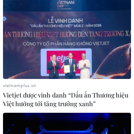
Hàng nghìn người tham dự đại nhạc
hội "Eo Gió - Vũ điệu biển xanh"
11/07/2026 15:41
Chương trình hòa nhạc 'The
Symphony of Time' hội tụ ba nghệ sỹ
opera quốc tế
10/07/2026 15:34
vietnamplus.vn
Vietjet được vinh danh “Dấu ấn Thương hiệu
Giọng ca 17 tuổi của Việt Nam giành
Việt hướng tới tăng trưởng xanh”
giải Vàng tại Liên hoan Nghệ thuật
châu Á 2026
09/07/2026 04:11