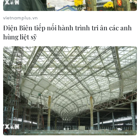
vietnamplus.vn
Điện Biên tiếp nối hành trình tri ân các anh
hùng liệt sỹ
Ban nhạc BTS trở thành đại sứ thương
hiệu của Louis Vuitton
23/04/2021 12:13
Louis Vuitton là nhãn hàng thời trang cao cấp đầu tiên
mời được BTS làm đại sứ thương hiệu, bởi BTS thường
ưu tiên các thương hiệu Hàn Quốc.