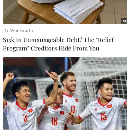
JG Wentworth
$15k In Unmanageable Debt? The "Relief
Program" Creditors Hide From You
(Nguồn: YouTube)
Nhóm nhạc nam đình đám của Hàn Quốc BTS
đã lập kỷ lục mới khi tuần thứ 4 liên tiếp duy trì
vị trí quán quân bảng xếp hạng đĩa đơn "Hot
100"
của Billboard (Mỹ) với
“Butter"
- ca khúc
mới của nhóm được phát hành ngày 21/5 vừa
qua.