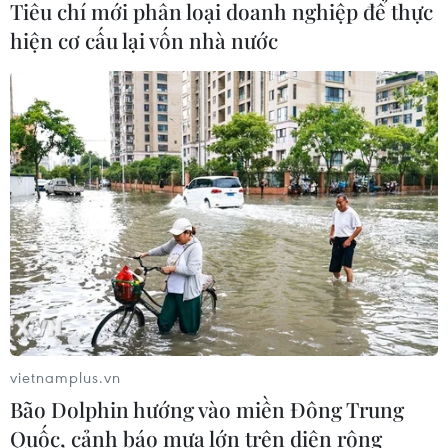
Tiêu chí mới phân loại doanh nghiệp để thực
hiện cơ cấu lại vốn nhà nước
“Tổ quốc bình yên” tái hiện những
trận tuyến thầm lặng của lực lượng
An ninh
13/06/2026 16:06
Xem thêm
CƠ QUAN CHỦ QUẢN: THÔNG TẤN XÃ VIỆT NAM
vietnamplus.vn
Tổng Biên tập: TRẦN TIẾN DUẨN
Bão Dolphin hướng vào miền Đông Trung
Phó Tổng Biên tập: NGUYỄN THỊ TÁM, KHÚC THANH
Quốc, cảnh báo mưa lớn trên diện rộng