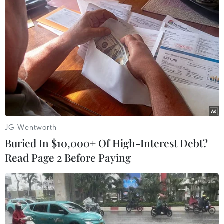
TIN LIÊN QUAN
JG Wentworth
Buried In $10,000+ Of High-Interest Debt?
Read Page 2 Before Paying
Nhóm nhạc BTS lại ''thống trị'' bảng xếp
hạng Billboard's Artist 100