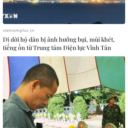
vietnamplus.vn
Công ty của BTS thâu tóm "đế chế" quản lý
Di dời hộ dân bị ảnh hưởng bụi, mùi khét,
Justin Bieber, Ariana Grande
tiếng ồn từ Trung tâm Điện lực Vĩnh Tân
02/04/2021 13:27
Ông Scooter Braun sẽ tham gia hội đồng quản trị của
HYBE và các nghệ sỹ của cả hai công ty, trong đó có
BTS, Bieber và Grand, sẽ tham gia vào đợt tăng vốn của
HYBE.