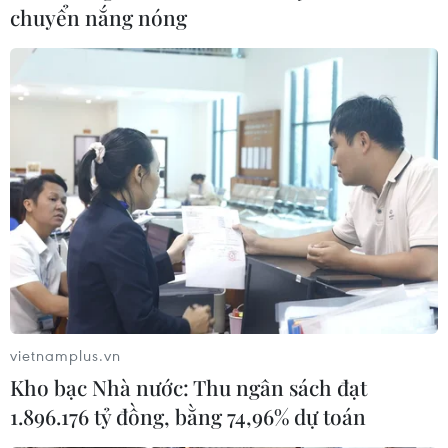
chuyển nắng nóng
vietnamplus.vn
Kho bạc Nhà nước: Thu ngân sách đạt
1.896.176 tỷ đồng, bằng 74,96% dự toán