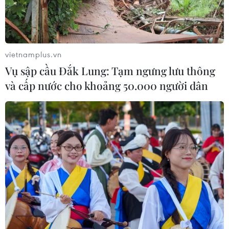
vietnamplus.vn
Vụ sập cầu Đắk Lung: Tạm ngưng lưu thông
và cấp nước cho khoảng 50.000 người dân
TIN CÙNG CHUYÊN MỤC
Buổi hòa nhạc kéo dài 639 năm vừa
mới hoàn thành 4% hành trình
06/08/2026 11:54