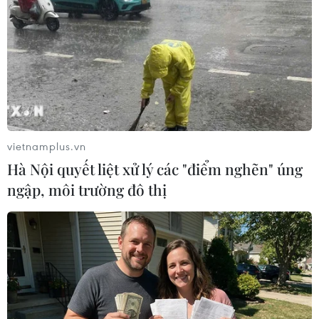
03/03/2021 11:46
BTS vừa lập một kỷ lục mới khi giành vị trí số một trong
bảng xếp hạng Billboard's Artist 100 tuần thứ 16, một lần
nữa trở nhóm nhạc thành công nhất tại Mỹ trong tuần
qua.
vietnamplus.vn
Hà Nội quyết liệt xử lý các "điểm nghẽn" úng
ngập, môi trường đô thị