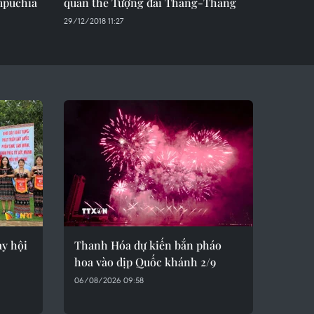
mpuchia
quần thể Tượng đài Thắng-Thắng
29/12/2018 11:27
ày hội
Thanh Hóa dự kiến bắn pháo
hoa vào dịp Quốc khánh 2/9
06/08/2026 09:58