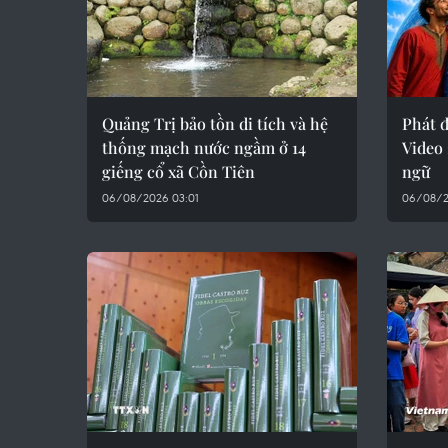
Quảng Trị bảo tồn di tích và hệ
Phát 
thống mạch nước ngầm ở 14
Video
giếng cổ xã Cồn Tiên
ngữ
06/08/2026 03:01
06/08/2