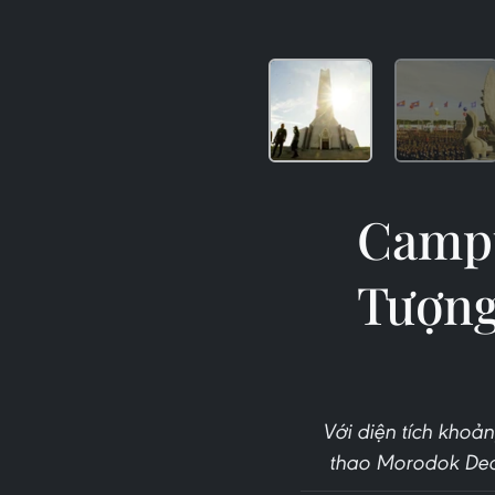
Campu
Tượng
Với diện tích khoả
thao Morodok Dec