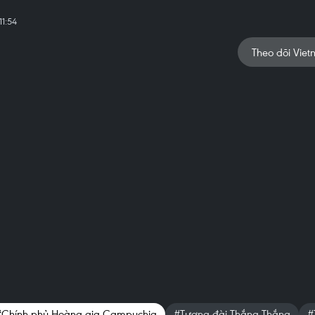
1:54
Theo dõi Viet
#Chính phủ Hoàng gia Campuchia
#Tượng đài Thắng-Thắng
#