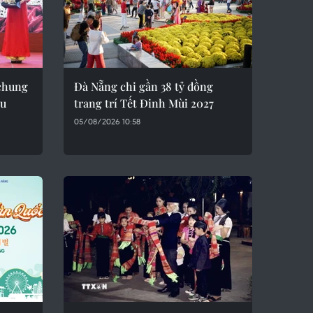
 chung
Đà Nẵng chi gần 38 tỷ đồng
ầu
trang trí Tết Đinh Mùi 2027
05/08/2026 10:58