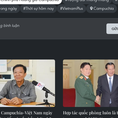
trong ngày
#Thời sự hôm nay
#VietnamPlus
Campuchia
GỬI
 Campuchia-Việt Nam ngày
Hợp tác quốc phòng luôn là t