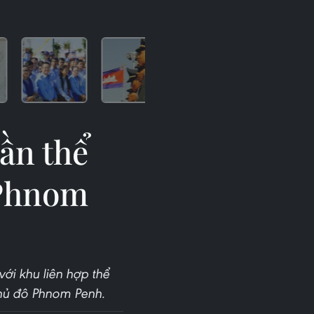
ần thể
 Phnom
ới khu liên hợp thể
hủ đô Phnom Penh.