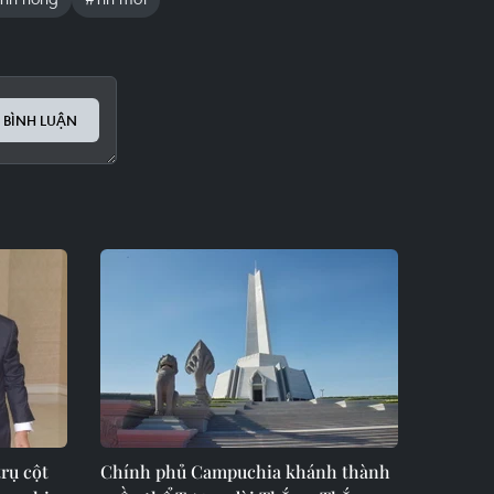
 BÌNH LUẬN
rụ cột
Chính phủ Campuchia khánh thành