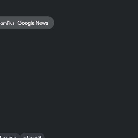
namPlus
Tin nóng
#Tin mới