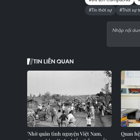
#Tin thời sự
#Thời sự 
TIN LIÊN QUAN
'Nhờ quân tình nguyện Việt Nam,
Quan hệ