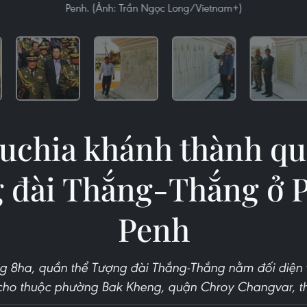
Penh. (Ảnh: Trần Ngọc Long/Vietnam+)
chia khánh thành qu
 đài Thắng-Thắng ở
Penh
ng 8ha, quần thể Tượng đài Thắng-Thắng nằm đối diện v
ho thuộc phường Bak Kheng, quận Chroy Changvar, t