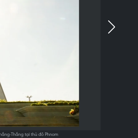
hắng-Thắng tại thủ đô Phnom