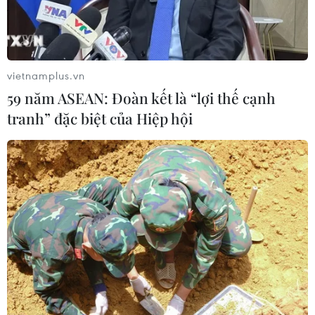
Phát hiện cá voi nhà táng biết "đỡ đẻ"
cho đồng loại
vietnamplus.vn
28/03/2026 01:20
59 năm ASEAN: Đoàn kết là “lợi thế cạnh
tranh” đặc biệt của Hiệp hội
Nam Phi lần đầu thực hiện thủ thuật
đổi màu mắt vĩnh viễn
24/03/2026 06:38
Cho kẹo dẻo vào tủ đông: Trào lưu
ăn vặt thú vị của giới trẻ Hàn Quốc
11/03/2026 10:15