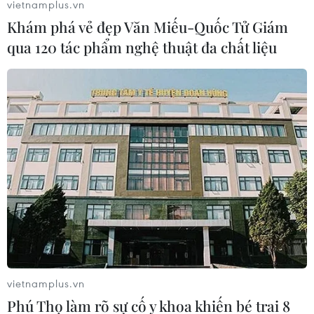
vietnamplus.vn
Khám phá vẻ đẹp Văn Miếu-Quốc Tử Giám
qua 120 tác phẩm nghệ thuật đa chất liệu
AI của Google Translate gặp trục trặc, đưa
ra cảnh báo ngày tận thế
24/07/2018 12:12
Một trục trặc mới được phát hiện trong Google Translate
khiến cho công cụ dịch trực tuyến này biến những gợi ý
vô nghĩa thành cảnh báo ngày tận thế và lời tiên tri về
Chúa Jesus
vietnamplus.vn
Phú Thọ làm rõ sự cố y khoa khiến bé trai 8