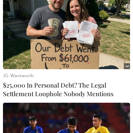
đó sẽ tước đi khỏi các em cơ hội được giáo dục
thích đáng, và dường như kiếm được càng
nhiều tiền là lựa chọn chỉ mang tính ngắn hạn.
Nhưng rồi tôi lại tự hỏi vì sao điều này chưa bao
giờ được nhắc tới khi đoạn video được cư dân
mạng truyền tay nhau," một người dùng
Facebook cảm thán./.
(Vietnam+)
JG Wentworth
$25,000 In Personal Debt? The Legal
Settlement Loophole Nobody Mentions