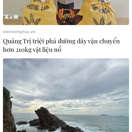
vietnamplus.vn
Quảng Trị triệt phá đường dây vận chuyển
hơn 210kg vật liệu nổ
TIN CÙNG CHUYÊN MỤC
Buổi hòa nhạc kéo dài 639 năm vừa
mới hoàn thành 4% hành trình
06/08/2026 11:54
Thái Lan phát hiện hóa thạch khủng
long ăn thịt hơn 130 triệu năm tuổi
05/08/2026 00:00