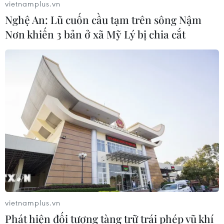
vietnamplus.vn
Kỷ lục Guinness về máy bay giấy lớn
Nghệ An: Lũ cuốn cầu tạm trên sông Nậm
nhất thế giới
Nơn khiến 3 bản ở xã Mỹ Lý bị chia cắt
03/07/2026 11:32
Phát hiện bản in Tuyên ngôn Độc lập
cực hiếm của Mỹ
03/07/2026 06:45
Chàng trai Pháp đạp xe vượt
19.000km tới Việt Nam
28/06/2026 00:22
vietnamplus.vn
Phát hiện đối tượng tàng trữ trái phép vũ khí