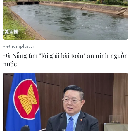
21/04/2026 04:29
Cần Thơ: Xác lập kỷ lục Bản đồ Việt
Nam làm từ xôi nước cốt dừa lớn
nhất
vietnamplus.vn
14/04/2026 08:55
Đà Nẵng tìm "lời giải bài toán" an ninh nguồn
nước
Cảnh báo rủi ro từ trào lưu sử dụng
dầu ăn thay dầu diesel tại CH Czech
08/04/2026 01:47
Bức họa Ấn Độ lập kỷ lục đấu giá gần
18 triệu USD
02/04/2026 14:26