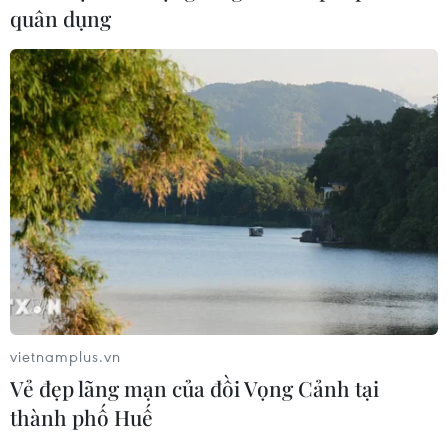
Thủ đô Indonesia đau đầu giải bài
quân dụng
toán “bùng nổ dân số” mèo hoang
17/06/2026 08:32
Sơn La: Tìm nguyên nhân đốm lửa tự
cháy trên sân bêtông khi nắng nóng
03/06/2026 12:07
Kỳ tích hiếm có về chinh phục đỉnh
Everest của nhà leo núi người
Australia
vietnamplus.vn
22/05/2026 23:13
Vẻ đẹp lãng mạn của đồi Vọng Cảnh tại
thành phố Huế
Dưa lưới Hokkaido thượng hạng của