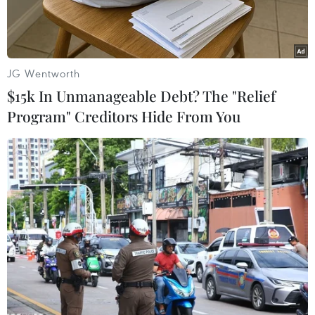
hội.
JG Wentworth
$15k In Unmanageable Debt? The "Relief
Program" Creditors Hide From You
Cậu bé Campuchia chụp ảnh cùng nữ du khách. (Nguồn:
nextshark.com)
Một cậu bé bán hàng ở Campuchia đang thu hút