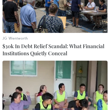
TIN LIÊN QUAN
JG Wentworth
$30k In Debt Relief Scandal: What Financial
Institutions Quietly Conceal
Cụ ông 91 tuổi tốt nghiệp trung học cơ sở