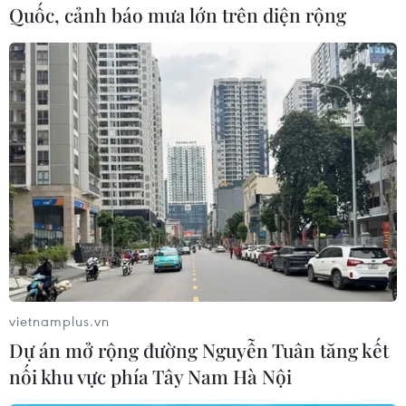
Quốc, cảnh báo mưa lớn trên diện rộng
#Đông Nam nước Pháp
#Cháy rừng
#Lực lượng cứu hỏa
#Sơ tán
Pháp
Theo dõi VietnamPlus
vietnamplus.vn
Dự án mở rộng đường Nguyễn Tuân tăng kết
TIN LIÊN QUAN
nối khu vực phía Tây Nam Hà Nội