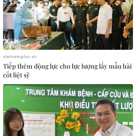
vietnamplus.vn
Tiếp thêm động lực cho lực lượng lấy mẫu hài
cốt liệt sỹ
TIN CÙNG CHUYÊN MỤC
Bão Dolphin hướng vào miền Đông
Trung Quốc, cảnh báo mưa lớn trên
diện rộng
06/08/2026 08:36