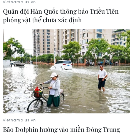
biết cháy rừng không đe dọa tới các khu dân cư,
vietnamplus.vn
khu công nghiệp Lavilledieu cũng được đảm
Quân đội Hàn Quốc thông báo Triều Tiên
bảo an toàn.
phóng vật thể chưa xác định
Một vài con đường đã được phong tỏa để phục
vụ công tác điều tra nguyên nhân cháy rừng./.
(TTXVN/Vietnam+)
vietnamplus.vn
Bão Dolphin hướng vào miền Đông Trung