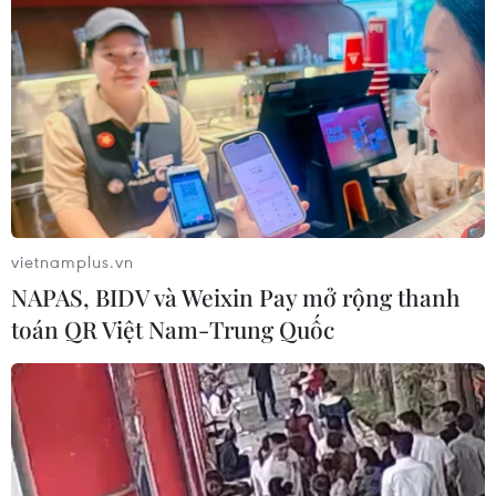
Động đất mạnh làm rung chuyển
miền Nam Philippines
05/08/2026 05:29
Thời tiết miền Bắc sẽ ảnh
hưởng ra sao khi bão số 3 Kujira đi
vào Biển Đông?
vietnamplus.vn
05/08/2026 04:56
NAPAS, BIDV và Weixin Pay mở rộng thanh
toán QR Việt Nam-Trung Quốc
Áp thấp nhiệt đới mạnh lên thành
bão số 3, vùng ven biển không bị ảnh
hưởng
05/08/2026 01:41