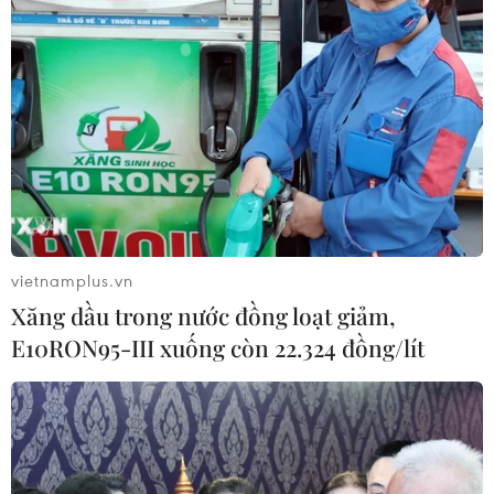
cho lực lượng cứu hỏa địa phương.
vietnamplus.vn
Xăng dầu trong nước đồng loạt giảm,
E10RON95-III xuống còn 22.324 đồng/lít
Hàng nghìn ha rừng bị thiêu rụi chỉ trong
một ngày tại bang California
24/07/2022 03:49