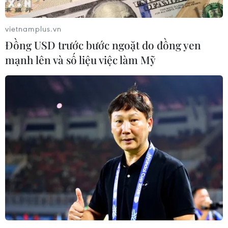
vietnamplus.vn
Đồng USD trước bước ngoặt do đồng yen
mạnh lên và số liệu việc làm Mỹ
Mỹ kiểm soát được một phần đám cháy
rừng lớn tại California
26/07/2022 04:04
Ngày 25/7, đội cứu hỏa đã bắt đầu kiểm soát được
đám cháy rừng lớn nhất từ đầu năm đến nay tại bang
California (Mỹ), ngăn đám cháy mở rộng về phía công
viên quốc gia Yosemite gần đó.