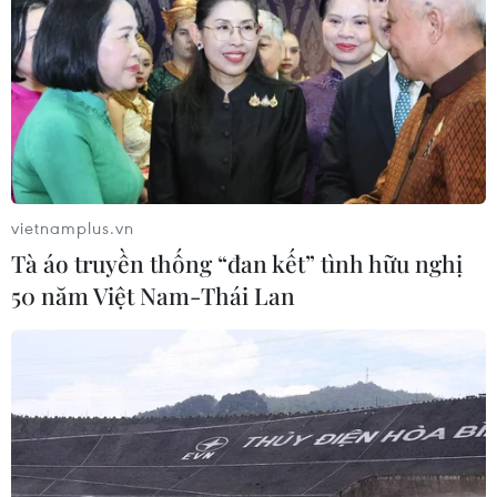
Đám cháy mang tên Oak Fire bùng lên hôm 22/7 gần
Công viên Quốc gia Yosemite và lan rộng từ khoảng
600 mẫu Anh lên 9.500 mẫu Anh (3.800 ha) trong vòng
24 giờ.
vietnamplus.vn
Tà áo truyền thống “đan kết” tình hữu nghị
50 năm Việt Nam-Thái Lan