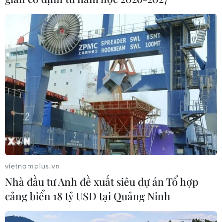
tác mới cho quan hệ Việt Nam-
Australia
07/08/2026 05:00
Hãng hàng không Air Premia của
Hàn Quốc nối lại đường bay
Incheon-TP Hồ Chí Minh
07/08/2026 04:28
Mở ra giai đoạn triển khai thực chất
quan hệ giữa Việt Nam và Australia
vietnamplus.vn
07/08/2026 01:27
Nhà đầu tư Anh đề xuất siêu dự án Tổ hợp
cảng biển 18 tỷ USD tại Quảng Ninh
Ấn Độ thử thành công tên lửa đạn