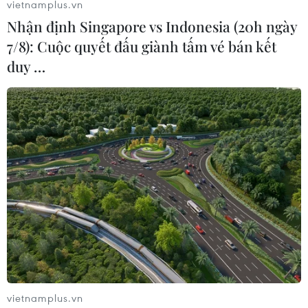
vietnamplus.vn
Nhận định Singapore vs Indonesia (20h ngày
7/8): Cuộc quyết đấu giành tấm vé bán kết
duy …
vietnamplus.vn