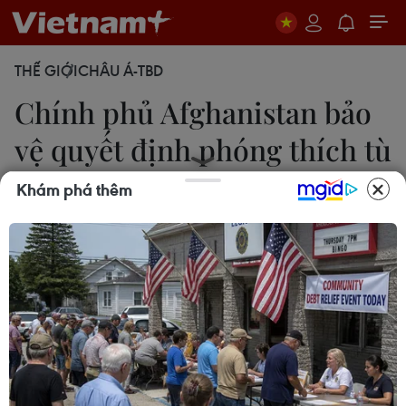
THẾ GIỚI
CHÂU Á-TBD
Chính phủ Afghanistan bảo
vệ quyết định phóng thích tù
nhân
Khám phá thêm
11/01/2014 12:49
Chính phủ Afghanistan ngày 11/1 khẳng định phần
lớn các tù nhân giam giữ tại trại giam Bagram là
vô tội.