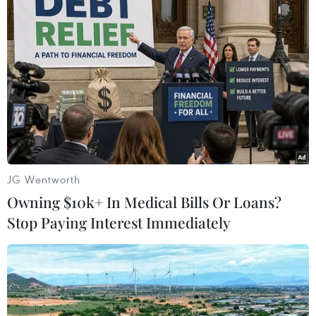
Mỹ lo ngại kế hoạch phóng thích tù nhân
của Afghanistan
11/01/2014 03:49
Mỹ bày tỏ quan ngại về quyết định của Afghanistan
phóng thích hàng trăm tù nhân, trong đó hàng chục đối
JG Wentworth
tượng được coi là nguy hiểm.
Owning $10k+ In Medical Bills Or Loans?
Stop Paying Interest Immediately