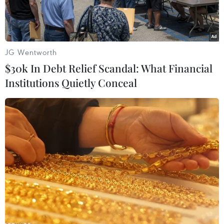
JG Wentworth
$30k In Debt Relief Scandal: What Financial
Institutions Quietly Conceal
Nhà tù Bagram của Afghanistan. (Nguồn: AFP)
Ngay sau khi chính quyền Tổng thống Mỹ
Barack Obama lên tiếng quan ngại về quyết
định của Afghanistan phóng thích hàng trăm tù
nhân, Chính phủ Afghanistan ngày 11/1 khẳng
định phần lớn các tù nhân giam giữ tại trại