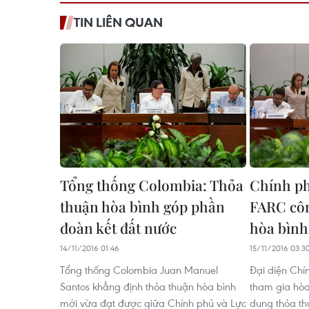
TIN LIÊN QUAN
Tổng thống Colombia: Thỏa
Chính ph
thuận hòa bình góp phần
FARC côn
đoàn kết đất nước
hòa bình
14/11/2016 01:46
15/11/2016 03:3
Tổng thống Colombia Juan Manuel
Đại diện Ch
Santos khẳng định thỏa thuận hòa bình
tham gia hòa
mới vừa đạt được giữa Chính phủ và Lực
dung thỏa t