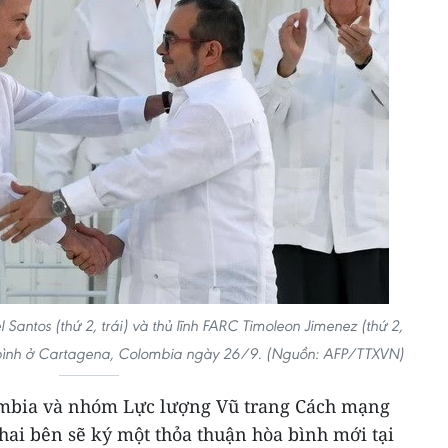
antos (thứ 2, trái) và thủ lĩnh FARC Timoleon Jimenez (thứ 2,
òa bình ở Cartagena, Colombia ngày 26/9. (Nguồn: AFP/TTXVN)
ombia và nhóm Lực lượng Vũ trang Cách mạng
hai bên sẽ ký một thỏa thuận hòa bình mới tại