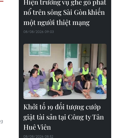
Hiện trường vụ ghe gỗ phát
nổ trên sông Sài Gòn khiến
một người thiệt mạng
08/08/2026 09:03
Khởi tố 19 đối tượng cướp
giật tài sản tại Công ty Tân
ng
Huê Viên
08/08/2026 08:52