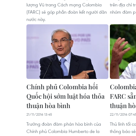
lượng Vũ trang Cách mạng Colombia
trên địa chỉ 
(FARC) sẽ góp phần đoàn kết người dân
nhóm đàm p
nước này.
Chính phủ Colombia hối
Colombia
Quốc hội sớm luật hóa thỏa
FARC sẵn
thuận hòa bình
thuận hò
21/11/2016 13:45
22/11/2016 07:4
Trưởng đoàn đàm phán hòa bình của
Thủ lĩnh tối
Chính phủ Colombia Humberto de la
thông báo sẽ