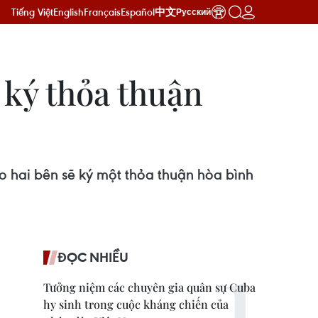
Tiếng Việt
English
Français
Español
中文
Русский
ký thỏa thuận
hai bên sẽ ký một thỏa thuận hòa bình
ĐỌC NHIỀU
Tưởng niệm các chuyên gia quân sự Cuba
hy sinh trong cuộc kháng chiến của