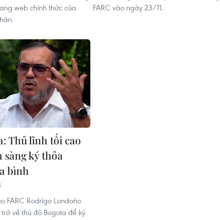
trang web chính thức của
FARC vào ngày 23/11.
hán.
: Thủ lĩnh tối cao
 sàng ký thỏa
a bình
5
 cao FARC Rodrigo Londoño
 trở về thủ đô Bogota để ký