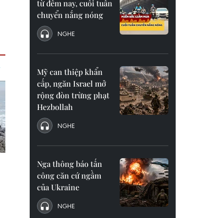
từ đêm nay, cuối tuần
chuyển nắng nóng
NGHE
Mỹ can thiệp khẩn
cấp, ngăn Israel mở
rộng đòn trừng phạt
Hezbollah
NGHE
Nga thông báo tấn
công căn cứ ngầm
của Ukraine
NGHE