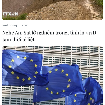
7 học sinh đội tuyển Việt Nam đoạt
huy chương tại Olympic AI quốc tế
07/08/2026 15:27
vietnamplus.vn
Nghệ An: Sạt lở nghiêm trọng, tỉnh lộ 543D
tạm thời tê liệt
Bảo đảm chính xác, công khai điểm
chuẩn tuyển sinh các trường quân
đội
07/08/2026 12:26
Ban đại diện cha mẹ học sinh không
được tự đặt các khoản thu, ép buộc
đóng góp
07/08/2026 10:30