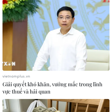
#Xuất bản
#Nâng cao dân trí
#Sách điện tử
Theo dõi VietnamPlus
TIN LIÊN QUAN
vietnamplus.vn
Giải quyết khó khăn, vướng mắc trong lĩnh
vực thuế và hải quan