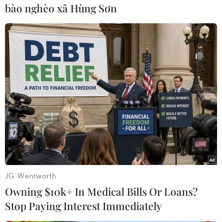
bào nghèo xã Hùng Sơn
nhà nước./.
(TTXVN/Vietnam+)
JG Wentworth
Owning $10k+ In Medical Bills Or Loans?
Stop Paying Interest Immediately
#Chương trình sách quốc gia
#ứng dụng công nghệ số