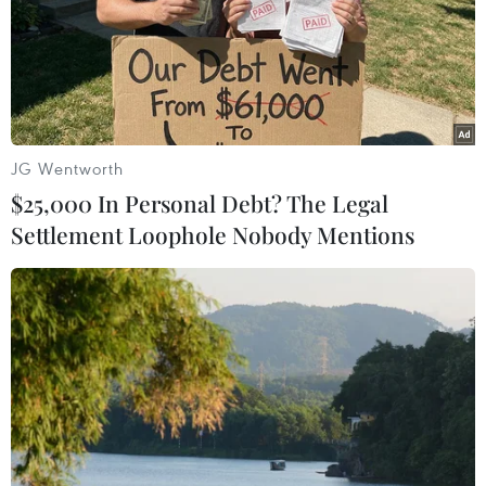
JG Wentworth
$25,000 In Personal Debt? The Legal
Settlement Loophole Nobody Mentions
Giải thưởng Sách quốc gia 2021: Nhiều tín
hiệu vui giữa mùa COVID-19
10/11/2021 07:37
Giải thưởng Sách quốc gia 2021 ghi nhận số lượng sách