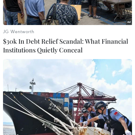
JG Wentworth
$30k In Debt Relief Scandal: What Financial
Institutions Quietly Conceal
Ảnh minh họa. (Nguồn: TTXVN)
Phó Thủ tướng Chính phủ Vũ Đức Đam vừa ký
Quyết định 2219/QĐ-TTg phê duyệt Chương
trình Sách quốc gia giai đoạn 2022-2026.