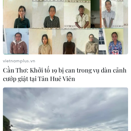
hưởng chế độ
05/08/2026 14:59
Chính sách khuyến khích doanh
nghiệp tham gia hoạt động giáo dục
nghề nghiệp
05/08/2026 14:58
vietnamplus.vn
Cần Thơ: Khởi tố 19 bị can trong vụ dàn cảnh
Thực hiện các nhiệm vụ trọng tâm
cướp giật tại Tân Huê Viên
trong năm học 2026-2027
05/08/2026 13:13
Thi lại ở Tuyên Quang: Thí
sinh vẫn được xét tuyển đại học theo