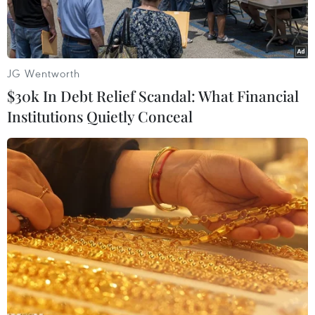
JG Wentworth
$30k In Debt Relief Scandal: What Financial
Institutions Quietly Conceal
Chủ tịch nước Nguyễn Xuân Phúc tiếp ông Albert, đồng sáng
lập Công ty Traveloka đến chào xã giao. (Ảnh: Thống
Nhất/TTXVN)
Theo Đặc phái viên TTXVN, sáng 23/12, trong