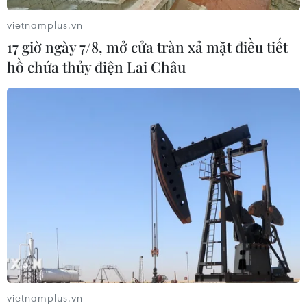
vietnamplus.vn
17 giờ ngày 7/8, mở cửa tràn xả mặt điều tiết
hồ chứa thủy điện Lai Châu
TIN CÙNG CHUYÊN MỤC
Thưởng vượt kế hoạch: động lực còn
thiếu cho doanh nghiệp dẫn dắt
07/08/2026 04:01
vietnamplus.vn