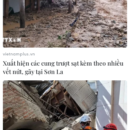
vietnamplus.vn
Xuất hiện các cung trượt sạt kèm theo nhiều
vết nứt, gãy tại Sơn La