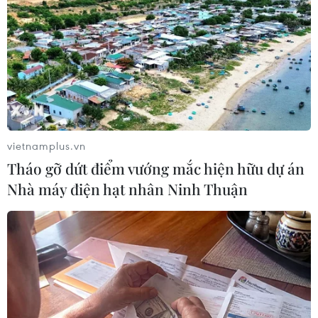
#Việt Nam-Indonesia
#Chủ tịch nước Nguyễn Xuân Phúc
#Tập đoàn Traveloka
#Hợp tác chuyển đổi số
vietnamplus.vn
Indonesia
Tháo gỡ dứt điểm vướng mắc hiện hữu dự án
Nhà máy điện hạt nhân Ninh Thuận
Theo dõi VietnamPlus