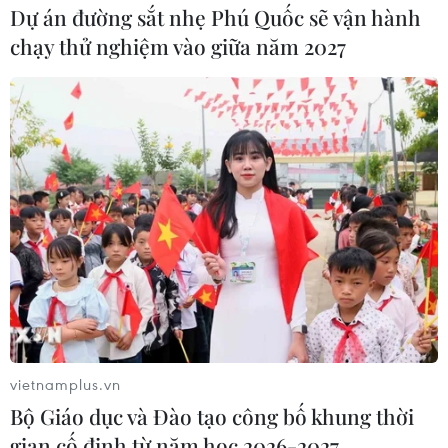
Dự án đường sắt nhẹ Phú Quốc sẽ vận hành
chạy thử nghiệm vào giữa năm 2027
Hình ảnh hoạt động của Chủ tịch
nước Nguyễn Xuân Phúc tại Indonesia
23/12/2022 01:55
Sáng 23/12, Chủ tịch nước Nguyễn Xuân Phúc tiếp Chủ
tịch Hội Hữu nghị Indonesia-Việt Nam Budiarsa
Sastrawinata, tiếp Chủ tịch Phòng Thương mại và Công
nghiệp Indonesia (KADIN) Arsjad Rasjid.
vietnamplus.vn
Bộ Giáo dục và Đào tạo công bố khung thời
gian cố định từ năm học 2026-2027