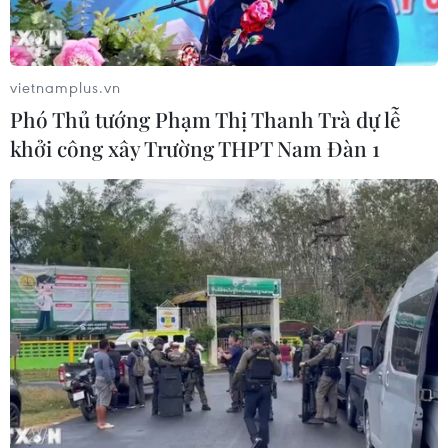
Walt Disney đồng ý bán 50% cổ phần
với giá 1,2 tỷ USD
vietnamplus.vn
05/08/2026 04:26
Phó Thủ tướng Phạm Thị Thanh Trà dự lễ
khởi công xây Trường THPT Nam Đàn 1
VNPT-VRG và cái “bắt tay” chiến
lược của để xây mô hình khu công
nghiệp công nghệ số
05/08/2026 02:59
VIB ra mắt One Card, mở ra bước
tiến mới về thẻ tín dụng
05/08/2026 01:48