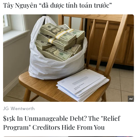
danh lam thắng cảnh, tuy nhiên lượng khách du
Tây Nguyên “đã được tính toán trước”
lịch giảm sau đại dịch, do đó Chủ tịch nước đề
nghị Tập đoàn tiếp tục hỗ trợ quảng bá, đưa
hình ảnh đất nước và con người Việt Nam ra thế
giới, thu hút thêm nhiều khách du lịch đến
khám phá Việt Nam.
JG Wentworth
$15k In Unmanageable Debt? The "Relief
Program" Creditors Hide From You