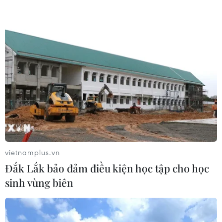
một tài sản nhiều tỷ đô
03/08/2026 01:24
Xem thêm
CƠ QUAN CHỦ QUẢN: THÔNG TẤN XÃ VIỆT NAM
vietnamplus.vn
Tổng Biên tập: TRẦN TIẾN DUẨN
Đắk Lắk bảo đảm điều kiện học tập cho học
Phó Tổng Biên tập: NGUYỄN THỊ TÁM, KHÚC THANH
sinh vùng biên
THỦY
Sở hữu trí tuệ
Quy định sử dụng