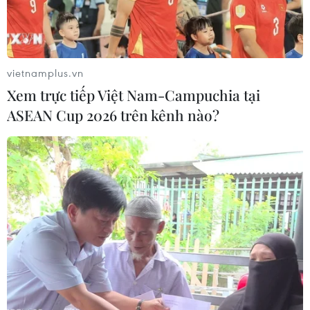
Chủ tịch nước bày tỏ vui mừng khi cộng đồng người
Việt tại Indonesia không lớn nhưng là cộng đồng mạnh,
đoàn kết, có trí tuệ và luôn hướng về đất nước.
vietnamplus.vn
Xem trực tiếp Việt Nam-Campuchia tại
ASEAN Cup 2026 trên kênh nào?
Chủ tịch nước hội kiến quyền Chủ tịch