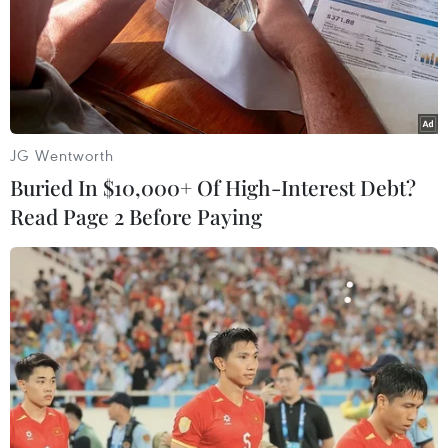
TIN LIÊN QUAN
JG Wentworth
Buried In $10,000+ Of High-Interest Debt?
Read Page 2 Before Paying
Chủ tịch nước Nguyễn Xuân Phúc gặp gỡ
kiều bào Việt Nam tại Indonesia
22/12/2022 14:48