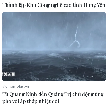
MB chuẩn bị trả cổ tức cho cổ đông
Thành lập Khu Công nghệ cao tỉnh Hưng Yên
15%, nâng vốn điều lệ lên 100.000 tỷ
đồng
03/08/2026 13:47
TotalEnergies thâu tóm một phần
mảng năng lượng tái tạo của Shell
03/08/2026 10:33
Xây dựng thương hiệu mạnh cho
doanh nghiệp Việt
03/08/2026 03:14
vietnamplus.vn
Từ Quảng Ninh đến Quảng Trị chủ động ứng
phó với áp thấp nhiệt đới
Savan 1 và hành trình 25 năm của