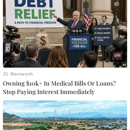
Đề cập Tập đoàn có 880 nhân viên ở Việt Nam,
ông Albert mong muốn tiếp tục hỗ trợ Việt Nam
trong công cuộc chuyển đổi số, nhất là các
doanh nghiệp vừa và nhỏ và các doanh nghiệp
du lịch. Từ thành công khởi nghiệp của Tập
đoàn, Traveloka mong muốn truyền cảm hứng
và hỗ trợ cho các bạn trẻ Việt Nam./.
(TTXVN/Vietnam+)
JG Wentworth
Owning $10k+ In Medical Bills Or Loans?
Stop Paying Interest Immediately