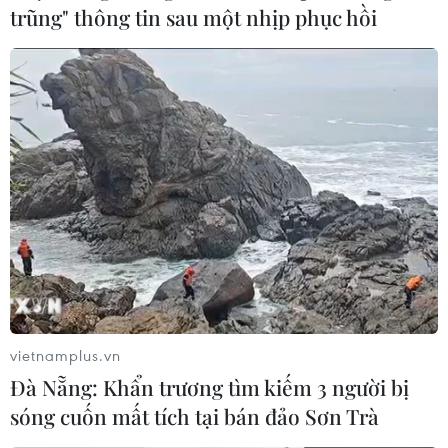
trũng" thông tin sau một nhịp phục hồi
#Cặp đôi hoàn hảo
#Đoan Trang
#Trấn Thành
vietnamplus.vn
#Đàm Vĩnh Hưng
#Cù Trọng Xoay
Đà Nẵng: Khẩn trương tìm kiếm 3 người bị
sóng cuốn mất tích tại bán đảo Sơn Trà