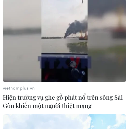
Theo dõi VietnamPlus
TIN CÙNG CHUYÊN MỤC
Buổi hòa nhạc kéo dài 639 năm vừa
mới hoàn thành 4% hành trình
06/08/2026 11:54
vietnamplus.vn
Hiện trường vụ ghe gỗ phát nổ trên sông Sài
Gòn khiến một người thiệt mạng
Chương trình nghệ thuật 'Giai điệu
Tổ quốc' - Khắc họa một Việt Nam
vươn mình