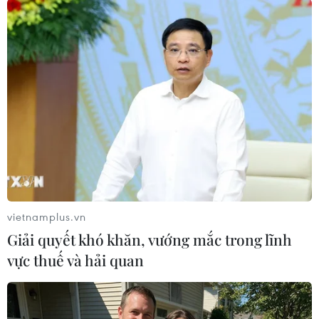
Nghe lại đêm chung kết mà xem, kém cả Lê
Khánh - người phải ra đi đầu tiên. Kém xa tất cả
Ái Phương, Văn Mách, Cù Trọng Xoay. Chẳng
qua là nhờ 'cặp đôi' cùng Đàm Vĩnh Hưng mà
len được vào chung kết."
Nhiều khán giả thừa nhận đúng là chịu khó, là
giỏi, là nỗ lực vượt bậckhi là mẹ của hai đứa
con mà Kim Thư vẫn được như thế nhưng hãy
nhớ lạiThư hát phô và sai nhạc thế nào. Từng
được xem là cặp đôi đối thủ củaĐoan Trang-
vietnamplus.vn
Trấn Thành trong việc tranh nhất, nhì nên cặp
Giải quyết khó khăn, vướng mắc trong lĩnh
đôi này "đè"toàn bộ gánh nặng ca hát lên vai
vực thuế và hải quan
Đàm. Anh phải có rất nhiều chiêu trò,dàn dựng
công phu mà sức "vực lên" vẫn có hạn. Thư hát
một câu là ngườihâm mộ Đàm nhói lo, nín thở.