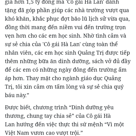
giá hơn 1,5 tỷ đồng mà 'Cô gái Hà Lan' dành
tặng đã góp phần giúp các nhà trường vượt qua
khó khăn, khắc phục đợt bão lũ lịch sử vừa qua,
đồng thời mang đến niềm vui đến trường trọn
vẹn hơn cho các em học sinh. Nhờ tình cảm và
sự sẻ chia của 'Cô gái Hà Lan' cùng toàn thể
nhân viên, các em học sinh Quảng Trị được tiếp
thêm những bữa ăn dinh dưỡng, sách vở đủ đầy
để các em có những ngày đông đến trường ấm
áp hơn. Thay mặt cho ngành giáo dục Quảng
Trị, tôi xin cảm ơn tấm lòng và sự sẻ chia quý
báu này.”
Được biết, chương trình “Dinh dưỡng yêu
thương, chung tay chia sẻ” của Cô gái Hà
Lan hướng đến việc thực thi sứ mệnh “Vì một
Việt Nam vươn cao vượt trội.”