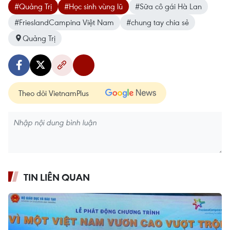
#Quảng Trị
#Học sinh vùng lũ
#Sữa cô gái Hà Lan
#FrieslandCampina Việt Nam
#chung tay chia sẻ
Quảng Trị
Theo dõi VietnamPlus
TIN LIÊN QUAN