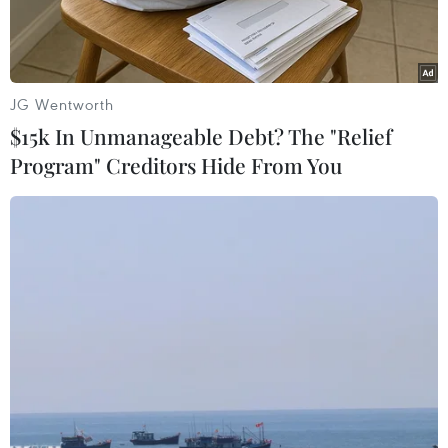
JG Wentworth
$15k In Unmanageable Debt? The "Relief
Program" Creditors Hide From You
Doanh nghiệp càphê Việt Nam có cơ hội tăng cường sự hiện
diện tại thị trường Algeria. (Ảnh: Hoài Thu/TTXVN)
Thương vụ Việt Nam tại Algeria cho biết, theo
Luật Tài chính năm 2025 của Algieria, chính
phủ nước này đã quyết định miễn, giảm thuế