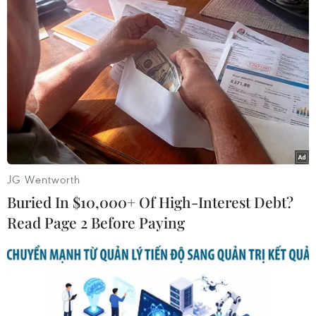
càphê đậm, sữa đặc và đá; ngoài
ra, càphê đá còn có phiên bản chỉ
kết hợp càphê và đá (đen đá).
(TTXVN/Vietnam+)
JG Wentworth
Buried In $10,000+ Of High-Interest Debt?
Read Page 2 Before Paying