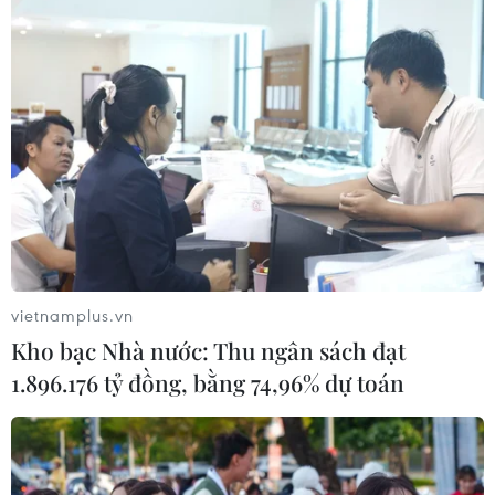
Mỹ kiểm tra gần 500 chiếc Boeing 737
MAX do nguy cơ nứt thân máy bay
06/08/2026 23:31
Ngoại giao kinh tế: Kiến tạo hệ sinh
thái đồng hành và thúc đẩy tự chủ
công nghệ
vietnamplus.vn
06/08/2026 15:33
Kho bạc Nhà nước: Thu ngân sách đạt
1.896.176 tỷ đồng, bằng 74,96% dự toán
Việt Nam tiếp tục là thị trường trọng
điểm của doanh nghiệp thực phẩm
Ba Lan
06/08/2026 14:03