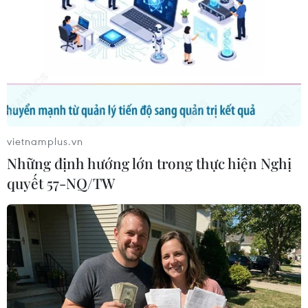
#Càphê Việt Nam
#Xuất khẩu càphê
#Thị trường Algeria
#Miễn giảm thuế
Algeria
Theo dõi VietnamPlus
vietnamplus.vn
Những định hướng lớn trong thực hiện Nghị
quyết 57-NQ/TW
TIN LIÊN QUAN