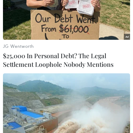
JG Wentworth
$25,000 In Personal Debt? The Legal
Settlement Loophole Nobody Mentions
Càphê đá Việt Nam trong
top ngon nhất hành tinh
07/02/2025 06:56
Chuyên trang ẩm thực Taste Atlas vừa công bố danh
sách 63 loại cà phê (đồ uống) ngon nhất thế giới, trong
đó càphê đá, đại diện của Việt Nam, được đánh giá
cao, xếp thứ 8 với 4,3/5 sao.