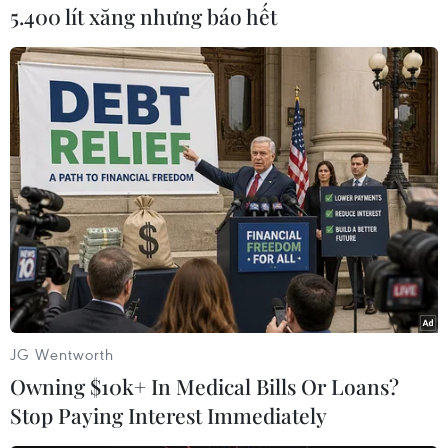
5.400 lít xăng nhưng báo hết
#Du học
#Du học Mỹ
#Hoa Kỳ-ASEAN
JG Wentworth
#Học bổng học giả Fullbright
#Đại sứ quán Mỹ
Mỹ
Owning $10k+ In Medical Bills Or Loans?
Stop Paying Interest Immediately