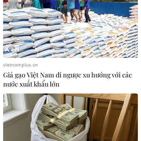
Vingroup cấp 1.100 học bổng du học thạc
vietnamplus.vn
sỹ, tiến sỹ khoa học công nghệ
Giá gạo Việt Nam đi ngược xu hướng với các
05/03/2019 06:17
nước xuất khẩu lớn
Tập đoàn Vingroup vừa công bố triển khai Chương trình
“Học bổng Khoa học Công nghệ đào tạo thạc sỹ, tiến sỹ
du học tại nước ngoài” cho các tài năng Việt Nam, với
1.100 học bổng du học toàn phần.