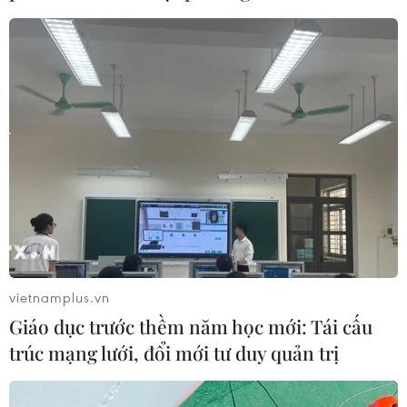
khung thời gian cố định từ năm học
2026-2027
07/08/2026 08:02
Thi lại tại Trường THPT Chuyên
Tuyên Quang: Thay nhân sự làm
công tác thi
07/08/2026 07:41
Đắk Lắk bảo đảm điều kiện học tập
cho học sinh vùng biên
vietnamplus.vn
07/08/2026 07:35
Giáo dục trước thềm năm học mới: Tái cấu
trúc mạng lưới, đổi mới tư duy quản trị
Cơ cấu, số lượng, chế độ với hiệu