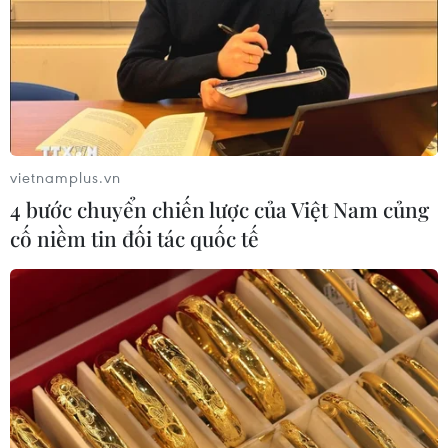
vietnamplus.vn
4 bước chuyển chiến lược của Việt Nam củng
cố niềm tin đối tác quốc tế
TIN CÙNG CHUYÊN MỤC