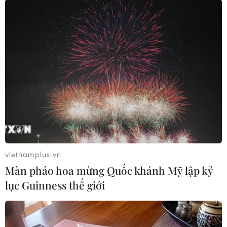
Theo dõi VietnamPlus
TIN LIÊN QUAN
vietnamplus.vn
Màn pháo hoa mừng Quốc khánh Mỹ lập kỷ
lục Guinness thế giới