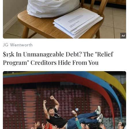
JG Wentworth
$15k In Unmanageable Debt? The "Relief
Program" Creditors Hide From You
Tặng 112 suất học bổng trị giá 33 tỷ đồng
cho sinh viên xuất sắc
14/03/2019 02:47
Đại học RMIT Việt Nam vừa cho biết sẽ trao tặng 112
suất học bổng trị giá 33 tỷ đồng cho sinh viên trong nước
và quốc tế theo chương trình học bổng năm 2019 của