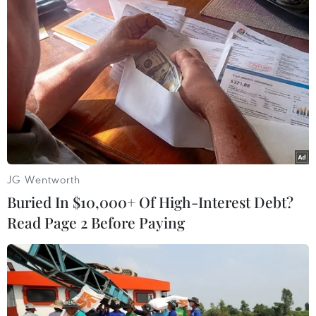
Tuyển ứng viên du học tại Ucraina năm
2019 theo học bổng Chính phủ
22/02/2019 04:28
Bộ Giáo dục và Đào tạo vừa thông báo tuyển sinh đi
học tại Ukraine theo học bổng Chính phủ Cộng hòa
Ukraine cấp cho Việt Nam năm 2019. Tổng số có 30 học
JG Wentworth
bổng.
Buried In $10,000+ Of High-Interest Debt?
Read Page 2 Before Paying