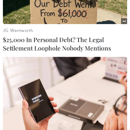
JG Wentworth
$25,000 In Personal Debt? The Legal
Settlement Loophole Nobody Mentions
Ứng viên tham gia chương trình tư vấn du học Mỹ. (Ảnh:
PV/Vietnam+)
Sáng nay, ngày 13/9, Đại sứ quán Mỹ cho biết,
phái đoàn Ngoại giao Hoa Kỳ tại Việt Nam tìm
kiếm ứng viên Việt Nam xuất sắc cho chương
trình học bổng Học giả Fulbright Hoa Kỳ-ASEAN