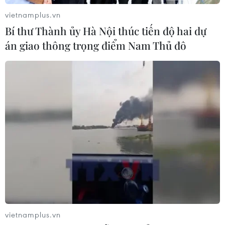
vietnamplus.vn
Bí thư Thành ủy Hà Nội thúc tiến độ hai dự
CƠ QUAN CHỦ QUẢN: THÔNG TẤN XÃ VIỆT NAM
án giao thông trọng điểm Nam Thủ đô
Tổng Biên tập: TRẦN TIẾN DUẨN
Phó Tổng Biên tập: NGUYỄN THỊ TÁM, KHÚC THANH
THỦY
Sở hữu trí tuệ
Quy định sử dụng
RSS
Hỗ trợ
Ngôn ngữ
TTXVN
Dịch vụ tin
Quảng cáo
Liên hệ
vietnamplus.vn