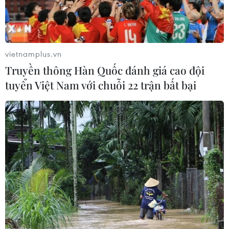
trường.
vietnamplus.vn
Truyền thông Hàn Quốc đánh giá cao đội
tuyển Việt Nam với chuỗi 22 trận bất bại
Bí quyết để xây dựng hồ sơ học du học
đẹp, 'săn' học bổng