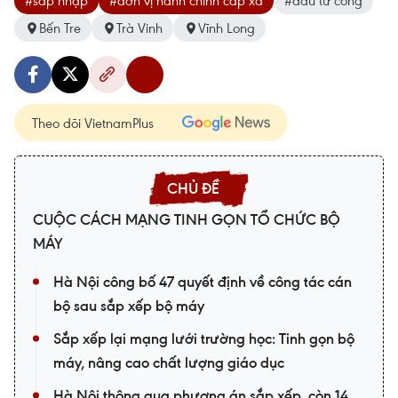
#sáp nhập
#đơn vị hành chính cấp xã
#đầu tư công
Bến Tre
Trà Vinh
Vĩnh Long
Theo dõi VietnamPlus
CUỘC CÁCH MẠNG TINH GỌN TỔ CHỨC BỘ
MÁY
Hà Nội công bố 47 quyết định về công tác cán
bộ sau sắp xếp bộ máy
Sắp xếp lại mạng lưới trường học: Tinh gọn bộ
máy, nâng cao chất lượng giáo dục
Hà Nội thông qua phương án sắp xếp, còn 14