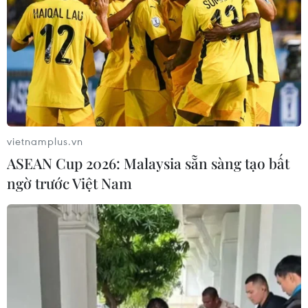
vietnamplus.vn
ASEAN Cup 2026: Malaysia sẵn sàng tạo bất
ngờ trước Việt Nam
Cuba và Mỹ hợp tác xử lý môi trường sau
thảm họa cháy kho dầu
28/08/2022 23:38
Chuyên gia môi trường Cuba và Mỹ đã thảo luận các
phương thức hợp tác khả thi nhằm hồi phục những khu