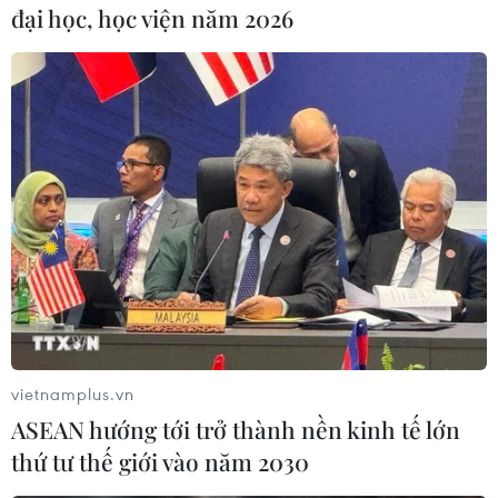
đại học, học viện năm 2026
phán về vấn đề di cư./.
(TTXVN/Vietnam+)
vietnamplus.vn
ASEAN hướng tới trở thành nền kinh tế lớn
thứ tư thế giới vào năm 2030
#Cuba
#Bộ Ngoại giao Mỹ