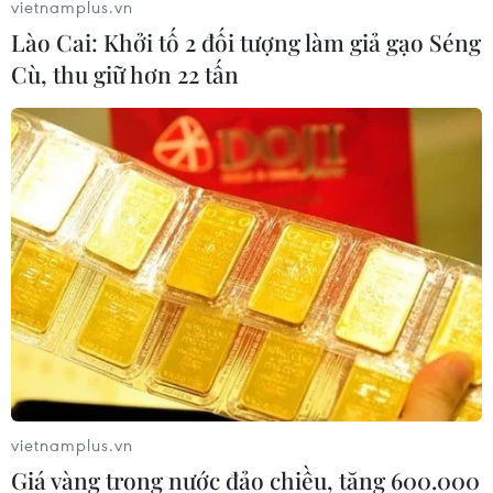
vietnamplus.vn
Lào Cai: Khởi tố 2 đối tượng làm giả gạo Séng
Cù, thu giữ hơn 22 tấn
Quan chức Cuba và Mỹ đối thoại về vấn đề
dịch vụ di trú và lãnh sự
10/11/2022 02:19
Tại cuộc làm việc với hai quan chức cấp cao của Chính
phủ Mỹ, Thứ trưởng Ngoại giao Cuba nhấn mạnh tầm
quan trọng của việc nối lại đầy đủ các dịch vụ di trú và
lãnh sự tại Đại sứ quán Mỹ ở La Habana.
vietnamplus.vn
Giá vàng trong nước đảo chiều, tăng 600.000