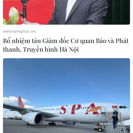
vietnamplus.vn
Bổ nhiệm tân Giám đốc Cơ quan Báo và Phát
thanh, Truyền hình Hà Nội
Tòa nhà Đại sứ quán Mỹ tại La Habana, Cuba. (Ảnh:
AFP/TTXVN)
Theo phóng viên TTXVN tại La Habana, trong
hai ngày 18-19/1, đại diện của Cuba và Mỹ đã
gặp gỡ tại La Habana để đàm phán về khả năng
phối hợp trong cuộc chiến chống tội phạm có tổ