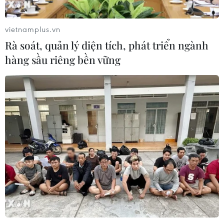
06/08/2026 22:52
vietnamplus.vn
Chủ tịch Quốc hội Trần Thanh Mẫn
Rà soát, quản lý diện tích, phát triển ngành
tiếp Đại sứ Hoa Kỳ Jennifer Wicks
hàng sầu riêng bền vững
06/08/2026 13:43
Tổng thống Trump bác tin Mỹ thiếu
hụt vũ khí vì chiến dịch Trung Đông
06/08/2026 09:40
Mỹ điều tra sự cố hàng không liên
quan đến trực thăng chở Tổng thống
Trump
06/08/2026 04:38