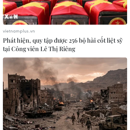
vietnamplus.vn
Phát hiện, quy tập được 256 bộ hài cốt liệt sỹ
tại Công viên Lê Thị Riêng
TIN CÙNG CHUYÊN MỤC
Mỹ điều tiêm kích áp tải nhiều máy
bay dân sự gần sân golf của Tổng
thống Trump
10/08/2026 04:22
Khoa học, công nghệ - trụ cột mới
trong quan hệ Việt Nam-Canada
10/08/2026 02:25