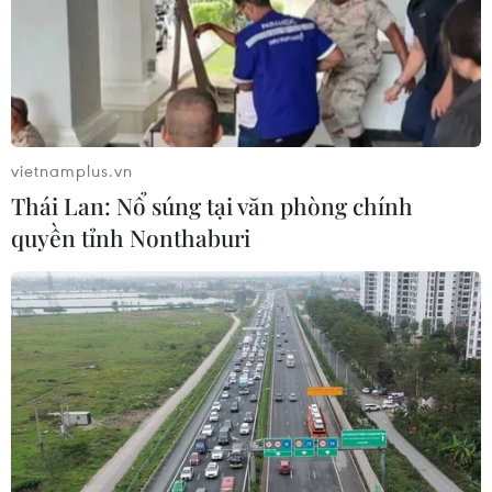
vực bị ảnh hưởng nặng nề nhất sau vụ cháy kho nhiên
liệu lớn nhất đảo quốc Caribe này.
vietnamplus.vn
Thái Lan: Nổ súng tại văn phòng chính
quyền tỉnh Nonthaburi
Cuba và Mỹ duy trì liên lạc, chung tay giải
quyết hậu quả bão Ian