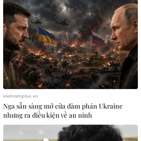
#cuộc chiến chống tội phạm có tổ chức
#buôn bán người
#tội phạm xuyên quốc gia
Cuba
Mỹ
Theo dõi VietnamPlus
vietnamplus.vn
TIN LIÊN QUAN
Nga sẵn sàng mở cửa đàm phán Ukraine
nhưng ra điều kiện về an ninh