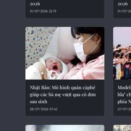
2026
2026
31/07/2026 22:19
31/07/20
Nhật Bản: Mô hình quán càphê
Model 
giúp các bà mẹ vượt qua cô đơn
lửa" c
sau sinh
phía 
28/07/2026 07:42
27/07/2