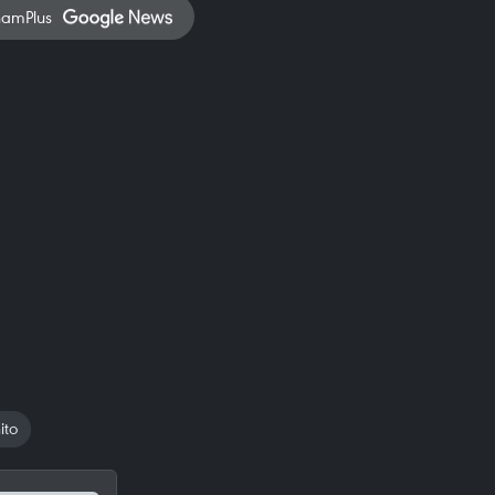
namPlus
ito