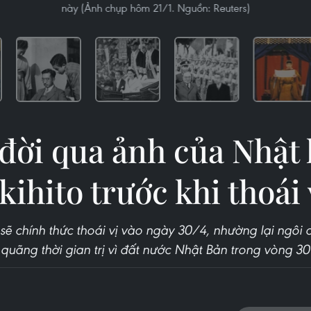
này (Ảnh chụp hôm 21/1. Nguồn: Reuters)
đời qua ảnh của Nhật
kihito trước khi thoái 
sẽ chính thức thoái vị vào ngày 30/4, nhường lại ngôi c
quãng thời gian trị vì đất nước Nhật Bản trong vòng 3