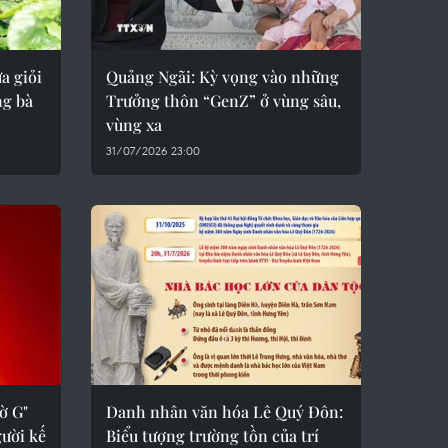
a giỏi
Quảng Ngãi: Kỳ vọng vào những
ng bà
Trưởng thôn “GenZ” ở vùng sâu,
vùng xa
31/07/2026 23:00
ờ G"
Danh nhân văn hóa Lê Quý Đôn:
gười kế
Biểu tượng trường tồn của trí