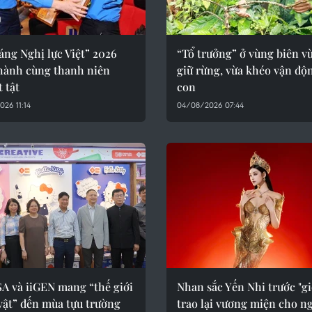
áng Nghị lực Việt” 2026
“Tổ trưởng” ở vùng biên vừ
hành cùng thanh niên
giữ rừng, vừa khéo vận độ
 tật
con
26 11:14
04/08/2026 07:44
A và iiGEN mang “thế giới
Nhan sắc Yến Nhi trước "gi
vật” đến mùa tựu trường
trao lại vương miện cho n