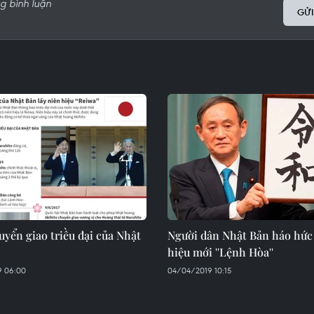
GỬI
yển giao triều đại của Nhật
Người dân Nhật Bản háo hức 
hiệu mới ''Lệnh Hòa''
9 06:00
04/04/2019 10:15