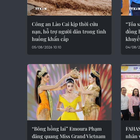
Công an Lào Cai kịp thời cứu
“Tỏa s
nạn, hỗ trợ người dân trong tình
đồng 
huống khẩn cấp
khuyết
05/08/2026 10:10
04/08/20
“Bông hồng lai” Emoura Phạm
FAHAS
đăng quang Miss Grand Vietnam
nhân 