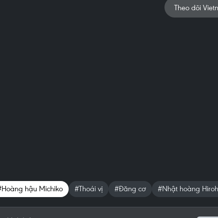
Theo dõi Viet
#Hoàng hậu Michiko
#Thoái vị
#Đăng cơ
#Nhật hoàng Hiroh