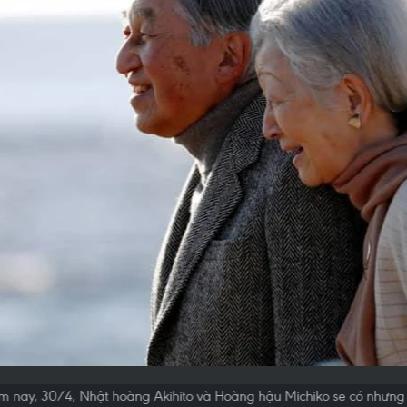
ôm nay, 30/4, Nhật hoàng Akihito và Hoàng hậu Michiko sẽ có những 