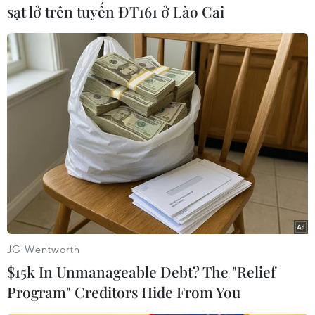
sạt lở trên tuyến ĐT161 ở Lào Cai
nền văn hóa ngày càng tập trung vào hướng
ngoại, được xác định bằng những trải nghiệm
trực tiếp, thường là ở nơi công cộng và được
chia sẻ với gia đình, bạn bè và người lạ.
Ngày nay, người tiêu dùng đang cảm thấy họ rất
dễ bị mắc bệnh ở những nơi công cộng và
những người xung quanh bên ngoài hộ gia đình
của họ.
[Những làn sóng nổi bật trong hoạt động
kinh doanh toàn cầu năm 2021]
64% người tiêu dùng trả lời khảo sát tin rằng họ
JG Wentworth
có nguy cơ bị mắc bệnh ở những nơi công cộng
$15k In Unmanageable Debt? The "Relief
và 77% nói rằng việc xã hội hóa theo cách họ đã
Program" Creditors Hide From You
làm trước đại dịch COVID-19 không còn thoải