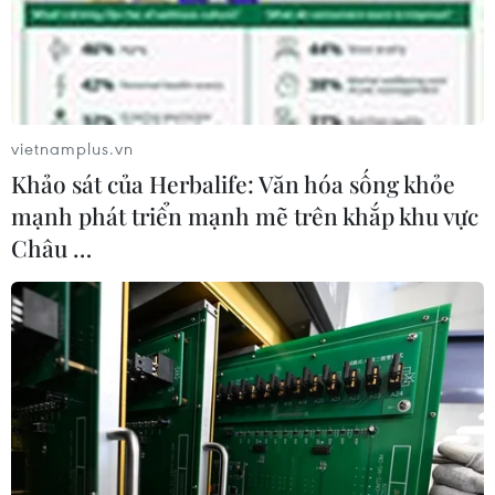
#Gartner
#Xu hướng
#Thói quen
#Chi tiêu
#Lối sống
#Marketing
#Đại dịch
vietnamplus.vn
Khảo sát của Herbalife: Văn hóa sống khỏe
mạnh phát triển mạnh mẽ trên khắp khu vực
Theo dõi VietnamPlus
Châu …
TIN LIÊN QUAN