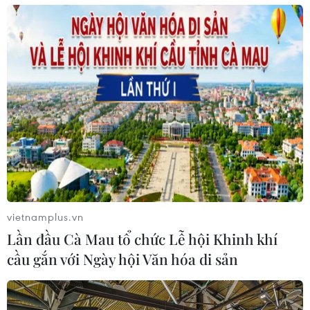
Chuyển đổi số: Bắt đầu từ đâu, số hóa cái
gì là lựa chọn không dễ dàng
05/02/2021 22:21
Theo ông Hoàng Viết Tiến, hầu hết các doanh nghiệp
hiện nay đều hiểu tầm quan trọng của công nghiệp 4.0
nhưng không biết bắt đầu từ đâu, số hóa cái gì trước,
cái gì sau.
vietnamplus.vn
Lần đầu Cà Mau tổ chức Lễ hội Khinh khí
cầu gắn với Ngày hội Văn hóa di sản