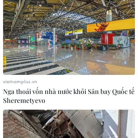
vietnamplus.vn
Nga thoái vốn nhà nước khỏi Sân bay Quốc tế
Sheremetyevo