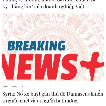
trường bán lẻ năm 2021
kỹ-thắng lớn" của doanh nghiệp Việt
05/02/2021 07:22
Khai trương điểm bán mới và tái định vị thương hiệu
trên thị trường bán lẻ là nỗ lực của nhà bán lẻ, đơn vị
sản xuất, kinh doanh trên địa bàn Thành phố Hồ Chí
Minh trong bối cảnh dịch COVID-19.
vietnamplus.vn
Syria: Nổ xe buýt gần thủ đô Damascus khiến
2 người chết và 13 người bị thương