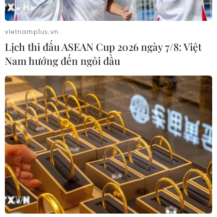
vietnamplus.vn
Lịch thi đấu ASEAN Cup 2026 ngày 7/8: Việt
Nam hướng đến ngôi đầu
Bamboo Airways sử dụng công nghệ
marketing của Insider
21/01/2021 03:14