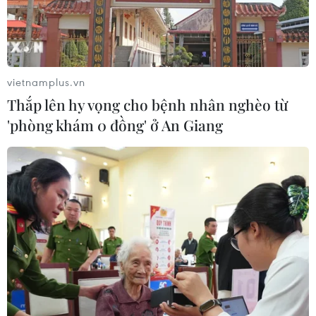
Doanh nghiệp Trung Quốc đánh giá
cao triển vọng hợp tác cơ giới hóa
nông nghiệp với Việt Nam
vietnamplus.vn
06/08/2026 04:14
Thắp lên hy vọng cho bệnh nhân nghèo từ
'phòng khám 0 đồng' ở An Giang
Thống đốc Fed khuyến nghị tăng lãi
suất nếu lạm phát không sớm hạ
nhiệt
06/08/2026 03:46
Sản lượng vàng của Trung Quốc
giảm trong nửa đầu năm 2026
06/08/2026 03:41