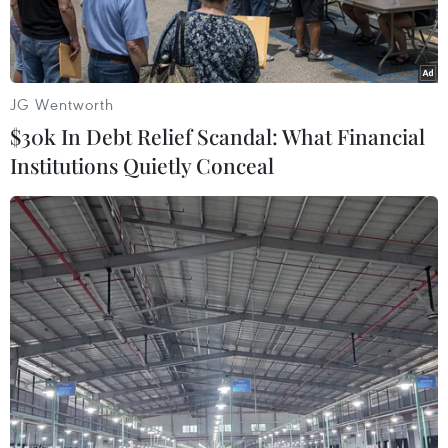
JG Wentworth
$30k In Debt Relief Scandal: What Financial
Institutions Quietly Conceal
Đại dịch COVID-19 đã làm thay đổi xu hướng mua sắm của
người dân trên thế giới. (Ảnh: Technimobili)
Khảo sát về Phong cách sống và Giá trị Người
tiêu dùng năm 2020 do công ty dịch vụ công
nghệ thông tin Gartner vừa công bố cho thấy sự
thay đổi đáng kể trong xu hướng của người tiêu
dùng khi thái độ xã hội thay đổi và đại dịch
viêm đường hô hấp cấp COVID-19 làm thay đổi