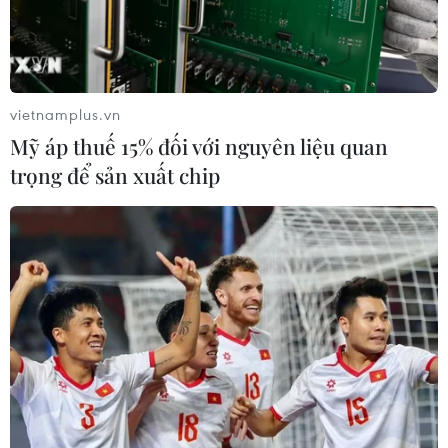
vietnamplus.vn
Mỹ áp thuế 15% đối với nguyên liệu quan
trọng để sản xuất chip
Chuyển đổi số: Giải pháp căn cơ giúp
doanh nghiệp nâng sức cạnh tranh
27/11/2020 03:53
Theo các chuyên gia, trong thời đại công nghệ thông tin
phát triển như hiện nay, việc đầu tư cho thương mại
điện tử sẽ là giải pháp căn cơ giúp doanh nghiệp phát
triển.