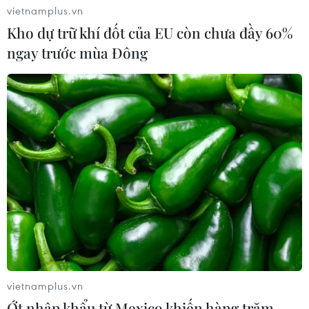
vietnamplus.vn
Kho dự trữ khí đốt của EU còn chưa đầy 60%
ngay trước mùa Đông
TIN CÙNG CHUYÊN MỤC
Cà Mau quảng bá thương hiệu, kết
nối đầu tư, đưa ngành tôm phát triển
bền vững
07/08/2026 03:04
Giá vàng trong nước giảm nhẹ,
thương hiệu SJC lùi về ngưỡng 142,2
triệu đồng
07/08/2026 02:21
vietnamplus.vn
Ớt nhập khẩu từ Mexico khiến hàng trăm