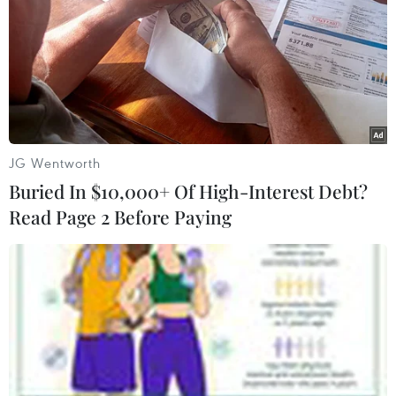
thương hiệu của họ nói lên công bằng xã hội
hoặc trao quyền cho người tiêu dùng tham gia
vào các cuộc đối thoại và bày tỏ cảm xúc của
công dân./.
(TTXVN/Vietnam+)
JG Wentworth
Buried In $10,000+ Of High-Interest Debt?
Read Page 2 Before Paying