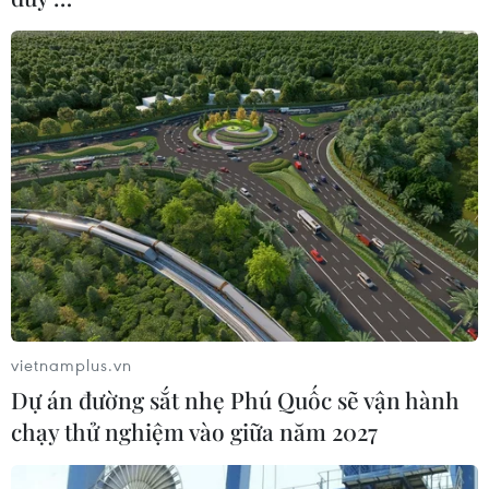
19/11/2019 00:54
Tổng thống Mỹ Donald Trump ngày 18/11 khẳng định
"sẵn sàng cân nhắc" đưa ra lời khai bằng văn bản
hoặc tham dự trực tiếp trong phiên điều trần luận tội của
Hạ viện.
vietnamplus.vn
Dự án đường sắt nhẹ Phú Quốc sẽ vận hành
chạy thử nghiệm vào giữa năm 2027