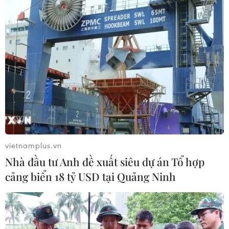
vietnamplus.vn
Nhà đầu tư Anh đề xuất siêu dự án Tổ hợp
cảng biển 18 tỷ USD tại Quảng Ninh