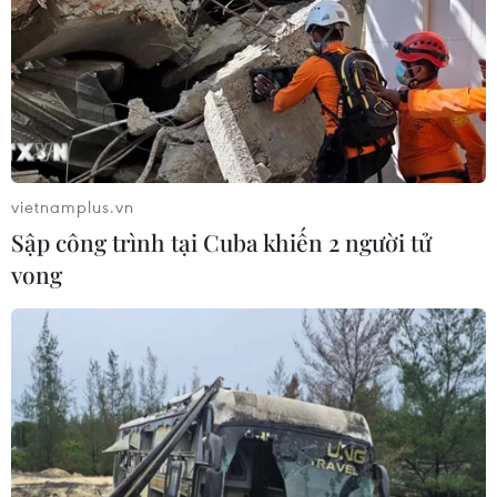
sau các sự cố toàn quốc
05/08/2026 23:16
Hội đồng Bảo an đánh giá về mối đe
dọa của IS đối với hòa bình, an ninh
quốc tế
vietnamplus.vn
05/08/2026 23:15
Sập công trình tại Cuba khiến 2 người tử
vong
Mỹ hoàn trả khoảng 100 tỷ USD thuế
quan sau phán quyết của Tòa án Tối
cao
05/08/2026 22:58
Tổng Bí thư, Chủ tịch nước tiếp Tư
lệnh Bộ Chỉ huy Thái Bình Dương