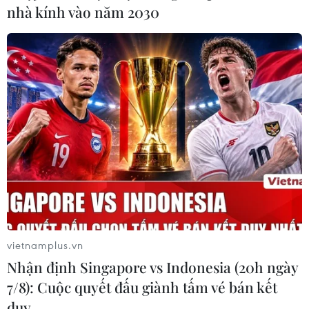
Trắng, trong khi chỉ có 19% nhận định ông Trump không
nhà kính vào năm 2030
đáng phải rời bỏ chức vụ vì vụ việc này.
vietnamplus.vn
Nhận định Singapore vs Indonesia (20h ngày
Tổng thống Trump "sẵn sàng cân nhắc"
7/8): Cuộc quyết đấu giành tấm vé bán kết
tham gia điều trần luận tội
duy …