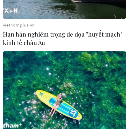
vietnamplus.vn
Hạn hán nghiêm trọng đe dọa "huyết mạch"
kinh tế châu Âu