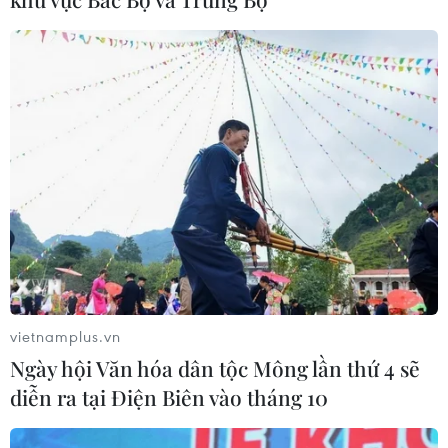
CƠ QUAN CHỦ QUẢN: THÔNG TẤN XÃ VIỆT NAM
Tổng Biên tập: TRẦN TIẾN DUẨN
Phó Tổng Biên tập: NGUYỄN THỊ TÁM, KHÚC THANH
THỦY
Sở hữu trí tuệ
Quy định sử dụng
RSS
Hỗ trợ
Ngôn ngữ
TTXVN
Dịch vụ tin
Quảng cáo
vietnamplus.vn
Liên hệ
Ngày hội Văn hóa dân tộc Mông lần thứ 4 sẽ
diễn ra tại Điện Biên vào tháng 10
Giấy phép số: 1374/GP-BTTTT do Bộ Thông tin và Truyền thông