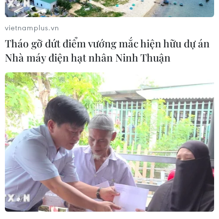
vietnamplus.vn
Tháo gỡ dứt điểm vướng mắc hiện hữu dự án
Nhà máy điện hạt nhân Ninh Thuận
Lãnh đạo đảng Dân chủ Mỹ yêu cầu ông
Trump ra điều trần luận tội
18/11/2019 04:27
Lãnh đạo phe thiểu số tại Thượng viện Mỹ, Thượng nghị
sĩ Dân chủ bang New York, ông Chuck Schumer đã đề
nghị Tổng thống Donald Trump ra điều trần trong khuôn
khổ của cuộc điều tra luận tội.