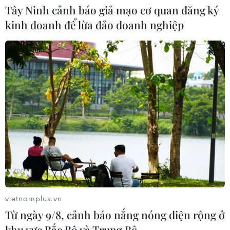
Tây Ninh cảnh báo giả mạo cơ quan đăng ký
kinh doanh để lừa đảo doanh nghiệp
Thượng viện Mỹ đạt bước tiến quan
trọng để tránh nguy cơ chính phủ
phải đóng cửa
04/08/2026 07:04
Bộ Tư pháp Mỹ mở chiến dịch thu
hồi quốc tịch quy mô lớn
04/08/2026 06:14
Xem thêm
vietnamplus.vn
Từ ngày 9/8, cảnh báo nắng nóng diện rộng ở
khu vực Bắc Bộ và Trung Bộ