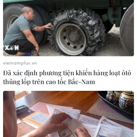
nhiều hơn đến các cuộc điều tra của Biden, điều mà
luật sư riêng của Tổng thống Trump là Giuliani đang gia
tăng sức ép.”
vietnamplus.vn
Đã xác định phương tiện khiến hàng loạt ôtô
thủng lốp trên cao tốc Bắc-Nam
Chủ tịch Hạ viện Mỹ: Tổng thống Trump