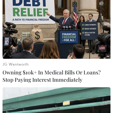
TIN LIÊN QUAN
JG Wentworth
Owning $10k+ In Medical Bills Or Loans?
Stop Paying Interest Immediately
Chi tiết mới trong phiên điều trần về cuộc
điều tra luận tội ông Trump
14/11/2019 01:38
Đại sứ Sondland trả lời: "Tổng thống Trump quan tâm