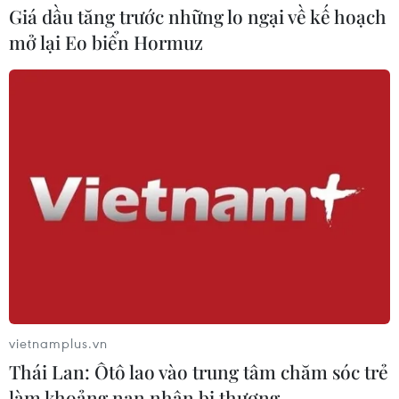
Giá dầu tăng trước những lo ngại về kế hoạch
Venezuela khởi động đàm phán về
mở lại Eo biển Hormuz
tiến trình chuyển giao chính trị
07/08/2026 02:58
Sập công trình tại Cuba khiến 2
người tử vong
07/08/2026 01:48
Đảng Cộng hòa đề xuất dự luật trao
thêm thẩm quyền thuế quan cho ông
Trump
vietnamplus.vn
07/08/2026 00:33
Thái Lan: Ôtô lao vào trung tâm chăm sóc trẻ
làm khoảng nạn nhân bị thương