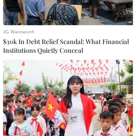
JG Wentworth
$30k In Debt Relief Scandal: What Financial
Institutions Quietly Conceal
Đại sứ Mỹ tại Liên minh châu Âu (EU) Gordon Sondland
Đại sứ Mỹ tại Liên minh châu Âu (EU) Gordon
Sondland đã thừa nhận Tổng thống Donald
Trump đã chỉ đạo ông gây sức ép để buộc
Ukraine điều tra đối thủ trong cuộc đua vào Nhà