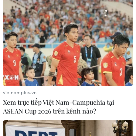
#Tổng thống Donald Trump
#Nhà Trắng
#Cựu Tổng thống Mỹ Joe Biden
#Tổng thống Ukraine Volodymyr Zelensky
#Viện trợ quân sự
Mỹ
Ukraine
Theo dõi VietnamPlus
vietnamplus.vn
Xem trực tiếp Việt Nam-Campuchia tại
ASEAN Cup 2026 trên kênh nào?