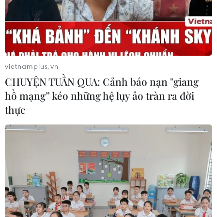
vietnamplus.vn
CHUYỆN TUẦN QUA: Cảnh báo nạn "giang
hồ mạng” kéo những hệ lụy ảo tràn ra đời
thực