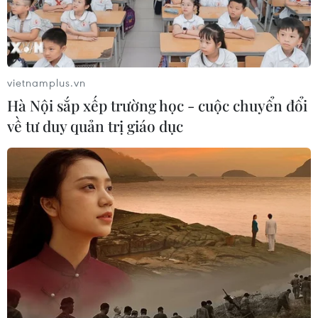
vietnamplus.vn
Hà Nội sắp xếp trường học - cuộc chuyển đổi
về tư duy quản trị giáo dục
TIN CÙNG CHUYÊN MỤC
Cuộc tìm kiếm và vá lại những 'trái
tim lỗi '