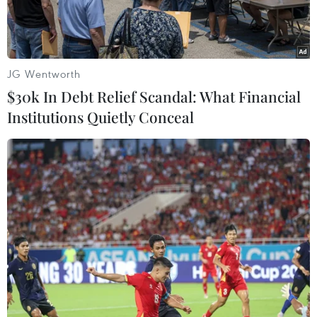
JG Wentworth
$30k In Debt Relief Scandal: What Financial
Institutions Quietly Conceal
Đại sứ Na Uy tại Việt Nam Grete Løchen. (Nguồn: Đại sứ quán
Na Uy tại Hà Nội)
"Đại dịch cũng thách thức biết bao kế hoạch của
Việt Nam trên cương vị Chủ tịch ASEAN. Tuy
nhiên, từ những gì tôi nhìn thấy, Việt Nam đã
“biến nguy thành cơ."