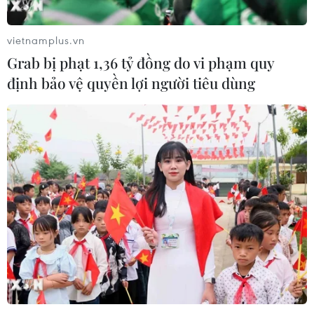
vietnamplus.vn
Grab bị phạt 1,36 tỷ đồng do vi phạm quy
định bảo vệ quyền lợi người tiêu dùng
74% số ca mắc COVID-19 tại
Việt Nam được công bố khỏi bệnh
17/04/2020 09:11
Thống kê mới nhất từ tiểu Ban điều trị-Ban Chỉ đạo
Quốc gia phòng, chống dịch COVID-19 cho biết hôm
nay, 17/4, cả nước đã có 21 bệnh nhân mắc COVID-19
được công bố khỏi bệnh.