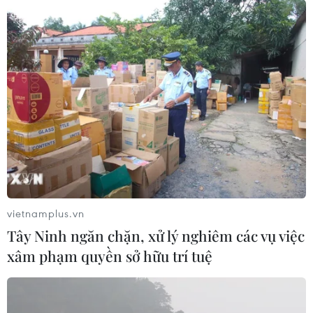
bạch, phối hợp hành động một cách quyết đoán
và sáng tạo trên tinh thần đa phương và đoàn
kết quốc tế để vượt qua quãng thời gian khó
khăn này.
Để kết thúc, tôi xin trích dẫn câu nói của Thủ
tướng Na Uy Bà Erna Solberg “Chỉ có các nỗ lực
hợp tác đa phương mạnh mẽ hơn mới giúp
chúng ta giải quyết được cuộc khủng hoảng
này” và lời của Thủ tướng Nguyễn Xuân Phúc
“Sát cánh bên nhau, chúng ta sẽ chiến thắng”./.
vietnamplus.vn
(Vietnam+)
Tây Ninh ngăn chặn, xử lý nghiêm các vụ việc
xâm phạm quyền sở hữu trí tuệ