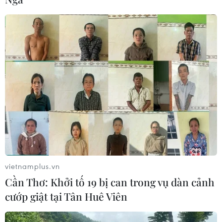
17/04/2020 10:45
Theo thống kê, các ổ dịch và ca siêu lây nhiễm chiếm
khoảng 40% bệnh nhân mắc bệnh viêm đường hô hấp
cấp COVID-19 tại Việt Nam.
vietnamplus.vn
Cần Thơ: Khởi tố 19 bị can trong vụ dàn cảnh
cướp giật tại Tân Huê Viên