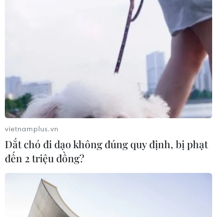
Bộ Y tế đề xuất 8 nhóm chính sách
trong sửa đổi Luật hiến, ghép mô,
tạng
03/08/2026 14:44
Quảng Ninh chấm dứt cơ sở giết mổ
động vật không đủ điều kiện trước
31/10
vietnamplus.vn
03/08/2026 11:31
Dắt chó đi dạo không đúng quy định, bị phạt
đến 2 triệu đồng?
Bệnh viện hạng đặc biệt cơ sở Ninh
Bình khẳng định "cánh tay nối dài"
hiệu quả
03/08/2026 07:15