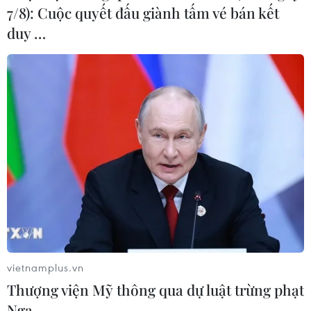
7/8): Cuộc quyết đấu giành tấm vé bán kết
19 và khắc phục hậu đại dịch.
duy …
Các ổ dịch và ca siêu lây
vietnamplus.vn
Thượng viện Mỹ thông qua dự luật trừng phạt
nhiễm COVID-19 tại Việt Nam
Nga