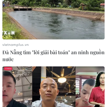
vietnamplus.vn
Đà Nẵng tìm "lời giải bài toán" an ninh nguồn
nước