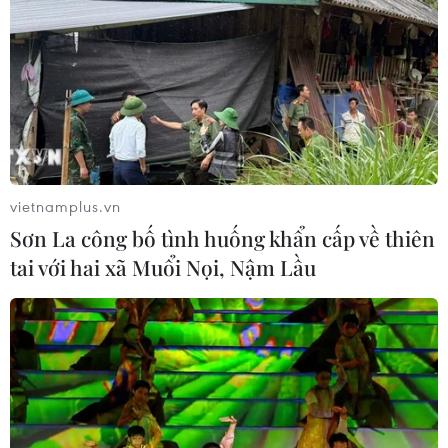
TIN LIÊN QUAN
vietnamplus.vn
Sơn La công bố tình huống khẩn cấp về thiên
tai với hai xã Muổi Nọi, Nậm Lầu