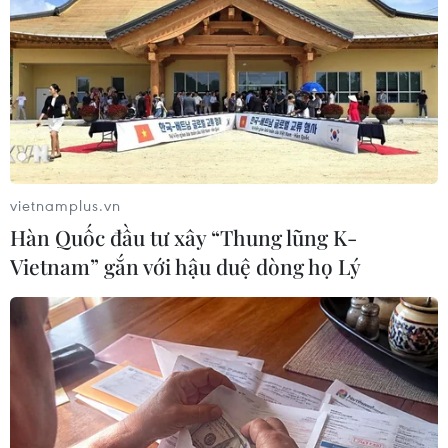
vietnamplus.vn
Hàn Quốc đầu tư xây “Thung lũng K-
Vietnam” gắn với hậu duệ dòng họ Lý
Thủy điện Đắk Ka gặp sự cố, nguy
cơ vỡ đập cận kề
09/08/2019 02:36
Mực nước công trình thủy điện Đăk Kar, Bình Phước,
đang ở cao trình 477m, dung tích hồ 14 triệu m3, khả
năng tháo lũ cửa tràn là 960m3/s nhưng bị kẹt cửa