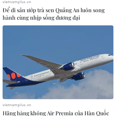
vietnamplus.vn
Để di sản ướp trà sen Quảng An luôn song
hành cùng nhịp sống đương đại
Khắc phục sự cố, kiểm soát hệ thống xả lũ
hồ thủy điện Đắk Kar
10/08/2019 11:52
Việc khắc phục sự cố van xả lũ hồ thủy điện Đắk Kar
được coi là ưu tiên hàng đầu trong bối cảnh nếu xảy ra
sự cố vỡ đập sẽ ảnh hưởng đến hàng nghìn hộ dân
vùng hạ du (chủ yếu tại tỉnh Bình Phước).
vietnamplus.vn
Hãng hàng không Air Premia của Hàn Quốc