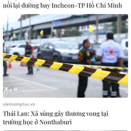
nối lại đường bay Incheon-TP Hồ Chí Minh
Nghệ An: Cầu tràn xuống cấp, tiềm ẩn
nguy hiểm trong mùa mưa lũ
29/08/2019 04:37
Có mặt tại bản Tạ, xã Quang Phong, phóng viên tận
mắt chứng kiến cây cầu đã gần như đổ sập một phần
xuống suối, chỉ còn lại một phần đường cho xe qua lại.
vietnamplus.vn
Thái Lan: Xả súng gây thương vong tại
trường học ở Nonthaburi