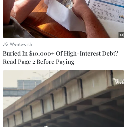
van, chỉ xả tràn được với lưu lượng 70m3/s.
JG Wentworth
Buried In $10,000+ Of High-Interest Debt?
Read Page 2 Before Paying
Đắk Nông: Túc trực 24/24 giờ đề phòng sự
cố vỡ đập thủy điện Đắc Kar