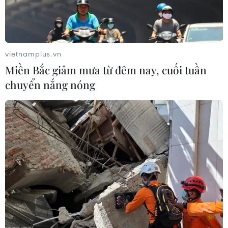
10/08/2019 02:10
Sự cố kẹt van tràn xả lũ của hồ thủy điện Đắc Kar hiện
vẫn chưa xử lý được, trong khi dự báo những ngày tới
tại khu vực này sẽ tiếp tục có mưa to đến rất to.
vietnamplus.vn
Miền Bắc giảm mưa từ đêm nay, cuối tuần
chuyển nắng nóng