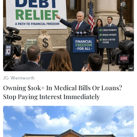
#Đắk Nông
#Rò rỉ thân đập thủy lợi
#Đập thủy lợi thôn 2
#Sự cố về hồ chứa nước
Lâm Đồng
Đắk Nông
Theo dõi VietnamPlus
JG Wentworth
Owning $10k+ In Medical Bills Or Loans?
Stop Paying Interest Immediately
TIN LIÊN QUAN