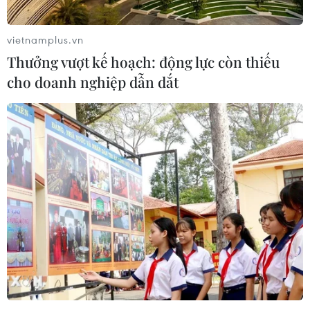
vietnamplus.vn
Thưởng vượt kế hoạch: động lực còn thiếu
cho doanh nghiệp dẫn dắt
TIN CÙNG CHUYÊN MỤC
Hà Nội quyết liệt xử lý các "điểm
nghẽn" úng ngập, môi trường đô thị
07/08/2026 06:51
Kiểm soát rác thải từ nguồn - Giải
pháp bảo vệ kênh rạch TP Hồ Chí