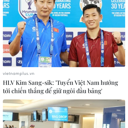
Mưa lớn kéo dài gây nhiều thiệt hại
về nhà ở, giao thông tại tỉnh Sơn La
06/08/2026 09:48
Bất cập việc ngừng giao khoán quản
lý, bảo vệ rừng ở Nam Cát Tiên
06/08/2026 09:45
vietnamplus.vn
HLV Kim Sang-sik: 'Tuyển Việt Nam hướng
tới chiến thắng để giữ ngôi đầu bảng'
Bão Dolphin hướng vào miền Đông
Trung Quốc, cảnh báo mưa lớn trên
diện rộng
06/08/2026 08:36