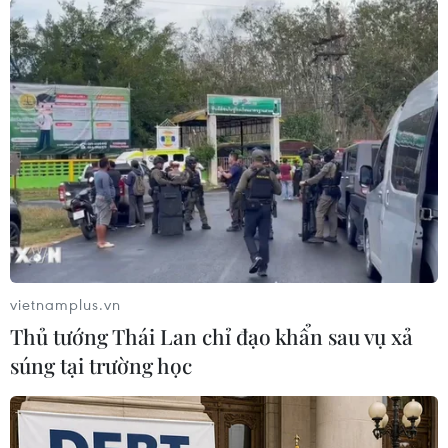
Các ngành chức năng hai tỉnh Đắk Nông, Bình
Phước đã di dời hàng nghìn hộ dân vùng hạ du
thủy điện để đảm bảo an toàn./.
(TTXVN/Vietnam+)
vietnamplus.vn
Thủ tướng Thái Lan chỉ đạo khẩn sau vụ xả
súng tại trường học