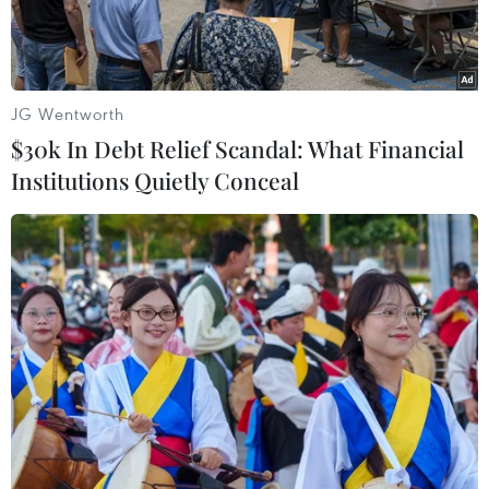
đến rò rỉ.
JG Wentworth
$30k In Debt Relief Scandal: What Financial
Institutions Quietly Conceal
Thân đập hồ thủy điện Đắk Ka. (Ảnh: Hưng Thịnh/TTXVN)
Ngày 31/8, Phó Giám đốc Công ty trách nhiệm
hữu hạn một thành viên Khai thác các công
trình thủy lợi Đắk Nông Nguyễn Thừa Anh cho