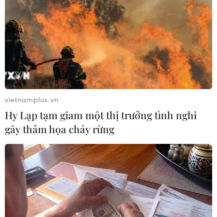
TIN LIÊN QUAN
vietnamplus.vn
Hy Lạp tạm giam một thị trưởng tình nghi
gây thảm họa cháy rừng