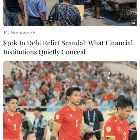
JG Wentworth
$30k In Debt Relief Scandal: What Financial
Institutions Quietly Conceal
Quang cảnh buổi họp chỉ đạo chiều 28/1. (Ảnh: TTXVN phát)
Chiều 28/1, Bộ Công Thương đã có văn bản gửi
tới Sở Công Thương các tỉnh, thành phố trực
thuộc Trung ương về việc triển khai Bản đồ
chung sống an toàn COVID-19.