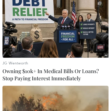
#Bộ Công Thương
#Dịch bệnh COVID-19
JG Wentworth
#Virus SARS-CoV-2
Owning $10k+ In Medical Bills Or Loans?
#Bản đồ chung sống an toàn COVID-19
Stop Paying Interest Immediately
Theo dõi VietnamPlus