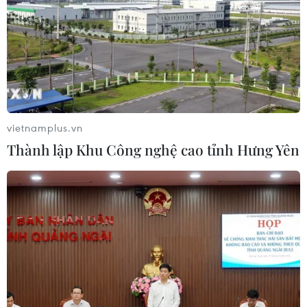
03/08/2026 07:15
Bộ Y tế: Đề xuất quỹ Bảo hiểm y tế
thanh toán chi phí khám chữa bệnh y
học gia đình
03/08/2026 07:04
vietnamplus.vn
Thành lập Khu Công nghệ cao tỉnh Hưng Yên
Siết giám định, kiểm soát chặt chi
phí khám chữa bệnh bảo hiểm y tế
02/08/2026 10:10
Điều trị hiệu quả ca ung thư phổi
mang đồng thời hai đột biến gen
hiếm gặp