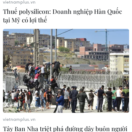
vietnamplus.vn
Thuế polysilicon: Doanh nghiệp Hàn Quốc
tại Mỹ có lợi thế
TP.HCM xác định, cách ly 6 trường hợp là
F1 của bệnh nhân số 1553
28/01/2021 10:02
Trung tâm Kiểm soát bệnh tật Thành phố Hồ Chí Minh
vietnamplus.vn
đã xác định được 6 trường hợp đang sinh sống trên địa
Tây Ban Nha triệt phá đường dây buôn người