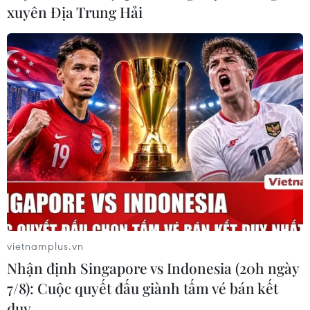
bàn có tiếp xúc gần với bệnh nhân số 1553, tất đã được
xuyên Địa Trung Hải
cách ly, lấy mẫu xét nghiệm.
vietnamplus.vn
Nhận định Singapore vs Indonesia (20h ngày
Bộ Y tế triển khai tổng lực chi viện cho Hải
7/8): Cuộc quyết đấu giành tấm vé bán kết
Dương chống dịch
duy …