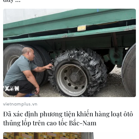
28/01/2021 10:48
Bộ Y tế cho biết, thực hiện chỉ đạo của Thủ tướng “thần
tốc chống dịch,” Bộ Y tế đã huy động tổng lực trợ giúp
Hải Dương phòng chống dịch bệnh COVID-19.
vietnamplus.vn
Đã xác định phương tiện khiến hàng loạt ôtô
thủng lốp trên cao tốc Bắc-Nam