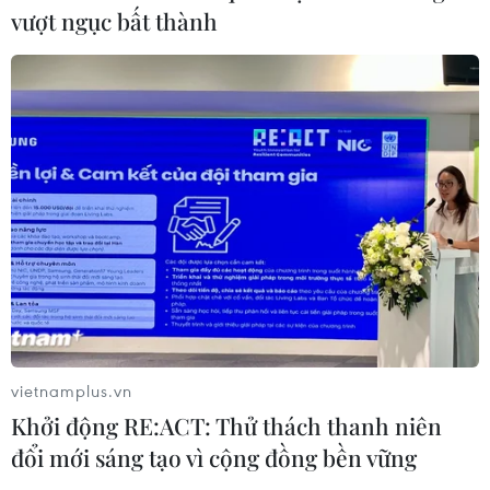
vượt ngục bất thành
Chẩn đoán và điều trị thành công
trường hợp mắc bệnh viêm mạch
hiếm gặp
30/07/2026 08:15
Trao tặng 10 gia đình khó khăn điều
trị vô sinh hiếm muộn miễn phí 100%
30/07/2026 07:37
Xem thêm
vietnamplus.vn
Khởi động RE:ACT: Thử thách thanh niên
đổi mới sáng tạo vì cộng đồng bền vững