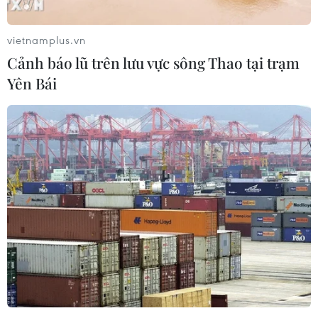
vietnamplus.vn
Cảnh báo lũ trên lưu vực sông Thao tại trạm
Yên Bái
Khuyến cáo người dân không chủ quan, lơ
là trong phòng, chống dịch
28/01/2021 09:33
Trước diễn biến phức tạp của COVID-19, Bắc Ninh kêu
gọi mỗi người dân, từng gia đình, tổ dân phố, khu dân
cư không chủ quan, lơ là trong phòng, chống dịch; yêu
cầu dân đeo khẩu trang nơi đông người.