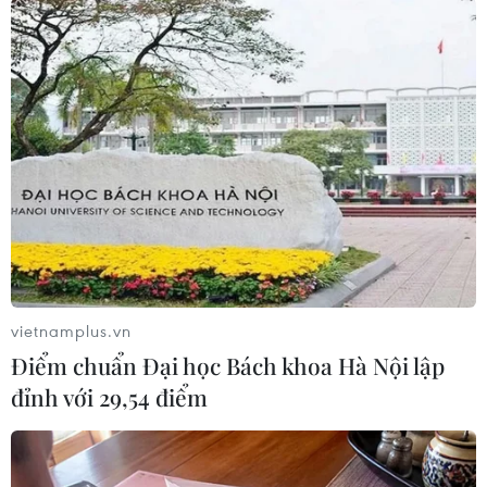
Trận động đất ở thủ đô của Nhật Bản dao
động theo chiều dọc?
16/09/2014 06:39
Một số nhân chứng cho rằng khu vực Bắc Kanto bị rung
chuyển bởi trận động đất cường độ 5,6 độ Richter là
rung chấn theo chiều dọc thay vì chiều ngang như các
trận động đất trước đây.
vietnamplus.vn
Điểm chuẩn Đại học Bách khoa Hà Nội lập
đỉnh với 29,54 điểm