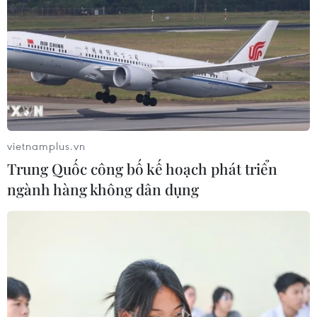
Trung Quốc nâng mức ứng phó khẩn
cấp với bão Dolphin
08/08/2026 07:10
Điện Biên từng bước hình thành thị
trường tín chỉ carbon rừng
vietnamplus.vn
08/08/2026 06:50
Trung Quốc công bố kế hoạch phát triển
ngành hàng không dân dụng
Nghệ An: Lũ cuốn cầu tạm trên sông
Nậm Nơn khiến 3 bản ở xã Mỹ Lý bị
chia cắt
08/08/2026 06:36
An Giang: Các bãi rác quá tải trong