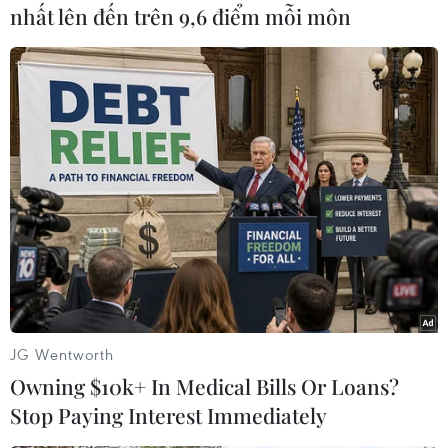
nhất lên đến trên 9,6 điểm mỗi môn
Theo dõi VietnamPlus
TIN LIÊN QUAN
JG Wentworth
Owning $10k+ In Medical Bills Or Loans?
Stop Paying Interest Immediately