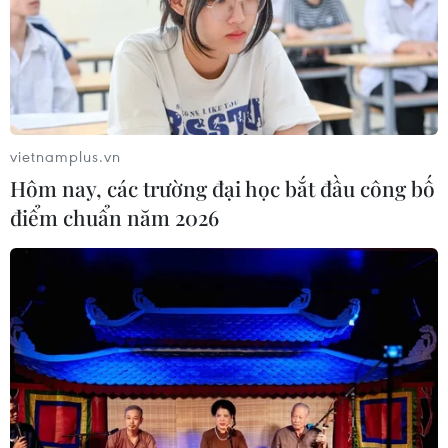
khi dự án xử lý tập trung chậm tiến
độ
08/08/2026 05:39
Đà Nẵng tìm "lời giải bài toán" an
vietnamplus.vn
ninh nguồn nước
Hôm nay, các trường đại học bắt đầu công bố
08/08/2026 05:05
điểm chuẩn năm 2026
Sơn La công bố tình huống khẩn cấp
về thiên tai với hai xã Muổi Nọi, Nậm
Lầu
08/08/2026 03:53
Kết luận số 75-KL/TW: Cà Mau chủ