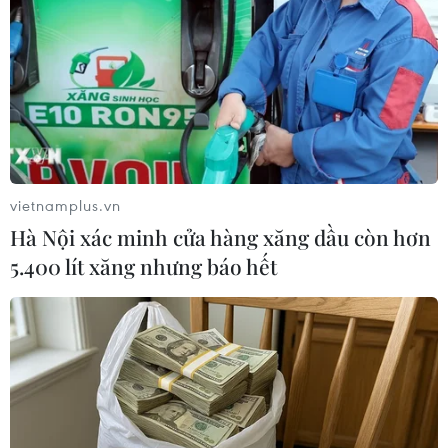
vietnamplus.vn
Hà Nội xác minh cửa hàng xăng dầu còn hơn
5.400 lít xăng nhưng báo hết