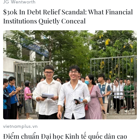
JG Wentworth
$30k In Debt Relief Scandal: What Financial
Institutions Quietly Conceal
#Geoscience Australia
#Guam
#Micronesia
#Động đất
#Sóng thần
#Vanuatu
#Khoa học địa chất Australia
#tâm chấn
Guam
vietnamplus.vn
Điểm chuẩn Đại học Kinh tế quốc dân cao