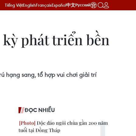
Tiếng Việt
English
Français
Español
中文
Русский
kỳ phát triển bền
hạng sang, tổ hợp vui chơi giải trí
ĐỌC NHIỀU
Độc đáo ngôi chùa gần 200 năm
tuổi tại Đồng Tháp