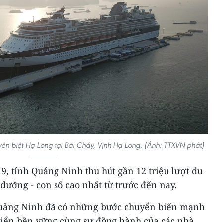
yên biệt Hạ Long tại Bãi Cháy, Vịnh Hạ Long. (Ảnh: TTXVN phát)
, tỉnh Quảng Ninh thu hút gần 12 triệu lượt du
ưỡng - con số cao nhất từ trước đến nay.
 Quảng Ninh đã có những bước chuyển biến mạnh
triển bền vững cùng sự đồng hành của các nhà