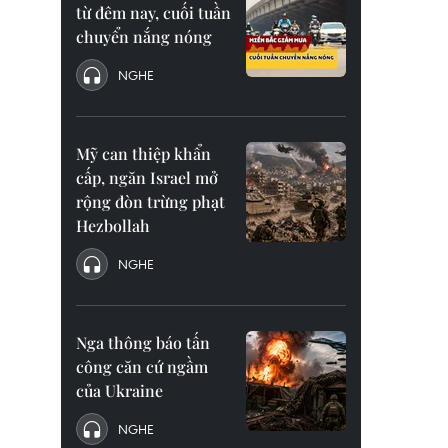
từ đêm nay, cuối tuần
chuyển nắng nóng
NGHE
Mỹ can thiệp khẩn
cấp, ngăn Israel mở
rộng đòn trừng phạt
Hezbollah
NGHE
Nga thông báo tấn
công căn cứ ngầm
của Ukraine
NGHE