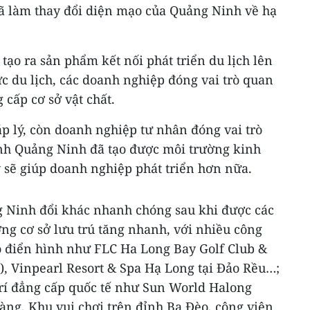
đã làm thay đổi diện mạo của Quảng Ninh về hạ
tạo ra sản phẩm kết nối phát triển du lịch lên
ực du lịch, các doanh nghiệp đóng vai trò quan
 cấp cơ sở vật chất.
p lý, còn doanh nghiệp tư nhân đóng vai trò
ỉnh Quảng Ninh đã tạo được môi trường kinh
 sẽ giúp doanh nghiệp phát triển hơn nữa.
 Ninh đổi khác nhanh chóng sau khi được các
ng cơ sở lưu trú tăng nhanh, với nhiều công
ao điển hình như FLC Ha Long Bay Golf Club &
), Vinpearl Resort & Spa Hạ Long tại Đảo Rều…;
trí đẳng cấp quốc tế như Sun World Halong
àng, Khu vui chơi trên đỉnh Ba Đèo, công viên