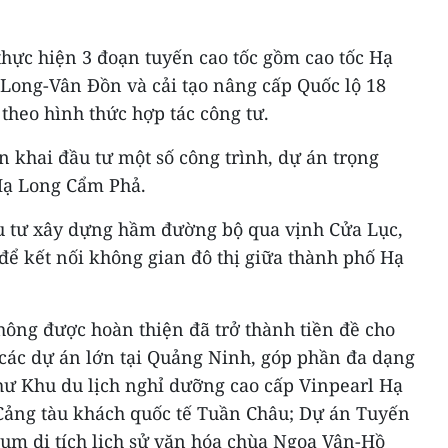
 thực hiện 3 đoạn tuyến cao tốc gồm cao tốc Hạ
 Long-Vân Đồn và cải tạo nâng cấp Quốc lộ 18
heo hình thức hợp tác công tư.
 khai đầu tư một số công trình, dự án trọng
Hạ Long Cẩm Phả.
ầu tư xây dựng hầm đường bộ qua vịnh Cửa Lục,
 để kết nối không gian đô thị giữa thành phố Hạ
hông được hoàn thiện đã trở thành tiền đề cho
các dự án lớn tại Quảng Ninh, góp phần đa dạng
hư Khu du lịch nghỉ dưỡng cao cấp Vinpearl Hạ
 Cảng tàu khách quốc tế Tuần Châu; Dự án Tuyến
 Cụm di tích lịch sử văn hóa chùa Ngọa Vân-Hồ