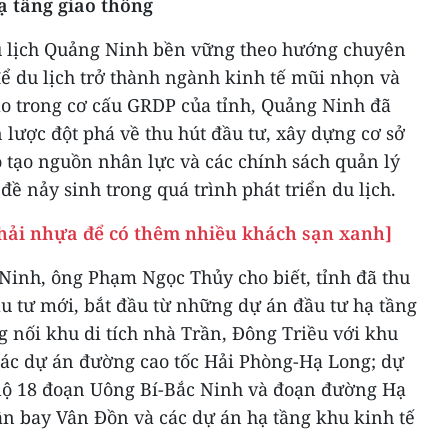
ạ tầng giao thông
u lịch Quảng Ninh bền vững theo hướng chuyên
để du lịch trở thành ngành kinh tế mũi nhọn và
ao trong cơ cấu GRDP của tỉnh, Quảng Ninh đã
n lược đột phá về thu hút đầu tư, xây dựng cơ sở
o tạo nguồn nhân lực và các chính sách quản lý
đề nảy sinh trong quá trình phát triển du lịch.
hải nhựa để có thêm nhiều khách sạn xanh]
Ninh, ông Phạm Ngọc Thủy cho biết, tỉnh đã thu
u tư mới, bắt đầu từ những dự án đầu tư hạ tầng
 nối khu di tích nhà Trần, Đông Triều với khu
 các dự án đường cao tốc Hải Phòng-Hạ Long; dự
lộ 18 đoạn Uông Bí-Bắc Ninh và đoạn đường Hạ
 bay Vân Đồn và các dự án hạ tầng khu kinh tế