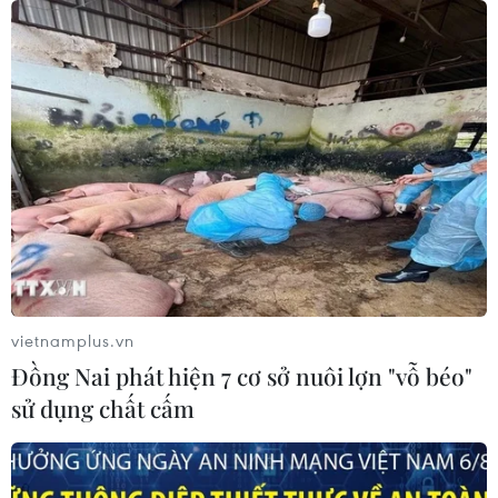
Đà Nẵng dự kiến 2 kịch bản nhằm phục
hồi du lịch theo mục tiêu kép
05/01/2022 15:11
Năm 2022, Đà Nẵng thực hiện chủ đề "Năm thích ứng
an toàn, linh hoạt, kiểm soát hiệu quả dịch bệnh và
phục hồi, phát triển kinh tế-xã hội.”
vietnamplus.vn
Đồng Nai phát hiện 7 cơ sở nuôi lợn "vỗ béo"
sử dụng chất cấm