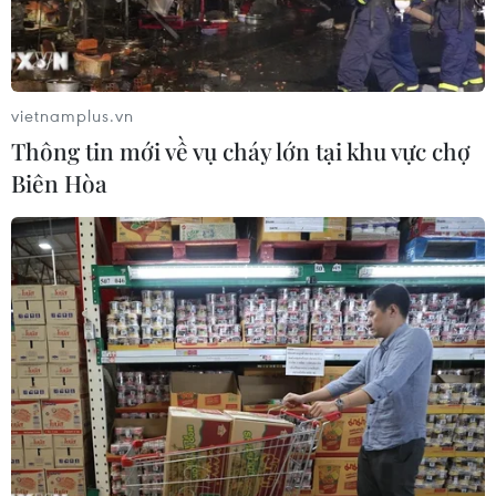
đán năm nay.
vietnamplus.vn
Thông tin mới về vụ cháy lớn tại khu vực chợ
Biên Hòa
Không gian nghỉ dưỡng cao cấp ở Bãi Dài, xã Gành Dầu, thành
phố Phú Quốc. (Ảnh: Hồng Đạt/TTXVN)
Tỷ lệ bao phủ tiêm vaccine phòng COVID-19