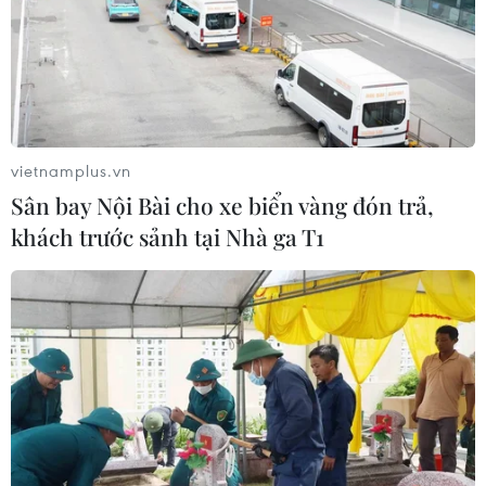
vietnamplus.vn
Sân bay Nội Bài cho xe biển vàng đón trả,
khách trước sảnh tại Nhà ga T1