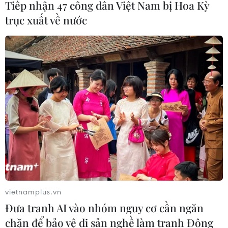
Tiếp nhận 47 công dân Việt Nam bị Hoa Kỳ
qua, đại dịch COVID-19 đã ảnh hưởng tiêu cực đến mọi
trục xuất về nước
mặt đời sống xã hội, trong đó du lịch và hàng không là
hai lĩnh vực bị ảnh hưởng nặng nề.
vietnamplus.vn
Đưa tranh AI vào nhóm nguy cơ cần ngăn
chặn để bảo vệ di sản nghề làm tranh Đông
Nhiều du khách chọn Cao nguyên đá Đồng