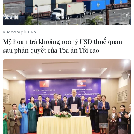
vietnamplus.vn
Mỹ hoàn trả khoảng 100 tỷ USD thuế quan
sau phán quyết của Tòa án Tối cao
Kiên Giang sẵn sàng cho việc mở cửa, thu
hút khách du lịch trở lại
27/10/2021 03:52
Tỉnh Kiên Giang khuyến khích du khách đi du lịch theo
chương trình tour trọn gói của các đơn vị kinh doanh du
lịch lữ hành đến các vùng xanh thành phố Rạch Giá, Hà
Tiên, Phú Quốc, huyện đảo Kiên Hải.