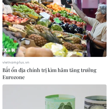
(TTXVN/Vietnam+)
vietnamplus.vn
Bất ổn địa chính trị kìm hãm tăng trưởng
Eurozone
#Du lịch
#Tết Nguyên đán Nhâm Dần
#Trải nghiệm an toàn
#Dịch COVID-19
#Phòng chống dịch
Tp. Hồ Chí Minh