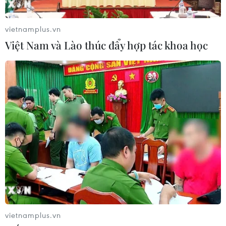
vietnamplus.vn
Việt Nam và Lào thúc đẩy hợp tác khoa học
Mở lại đường bay thương mại quốc tế: Giải
pháp cho du lịch, hàng không
23/12/2021 13:45
vietnamplus.vn
Theo Tổng cục trưởng Tổng cục Du lịch, gần hai năm