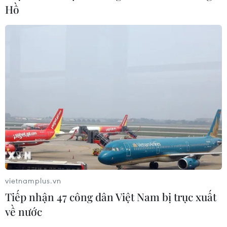
Hồ
Văn là điểm đến trong dịp lễ
05/01/2022 00:14
Mặc dù thời tiết giá lạnh, mưa phùn và sương mù, song
hàng ngàn du khách vẫn quyết định đến thăm quan
Công viên Địa chất toàn cầu Cao nguyên đá Đồng Văn
trong dịp Tết Dương lịch.
vietnamplus.vn
Tiếp nhận 47 công dân Việt Nam bị trục xuất
về nước