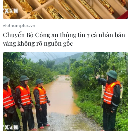
vietnamplus.vn
Chuyển Bộ Công an thông tin 7 cá nhân bán
vàng không rõ nguồn gốc
TIN CÙNG CHUYÊN MỤC
Chiến dịch siết nhập cư của Mỹ tăng
tốc, ICE bắt giữ 51.000 người
09/08/2026 06:56
Bạn bè Canada chia sẻ về giá trị độc
lập, tự chủ của Việt Nam