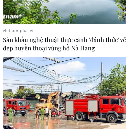
chính trị Kiến tạo cơ hội (CREO) cầm quyền do ông
thành lập sẽ đề cử một ứng viên khác tham gia chạy
đua trong cuộc tổng tuyển cử vào tháng Tám tới.
vietnamplus.vn
Sân khấu nghệ thuật thực cảnh 'đánh thức' vẻ
đẹp huyền thoại vùng hồ Nà Hang
Ecuador: Thị trưởng thành phố Manta