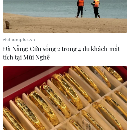
vietnamplus.vn
Đà Nẵng: Cứu sống 2 trong 4 du khách mất
tích tại Mũi Nghê