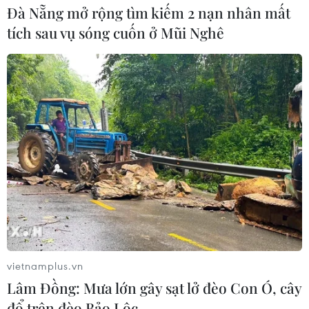
08/08/2026 03:50
Đà Nẵng mở rộng tìm kiếm 2 nạn nhân mất
tích sau vụ sóng cuốn ở Mũi Nghê
Canada, Mỹ đàm phán thỏa thuận
thương mại tạm thời nhằm hạ nhiệt
căng thẳng
07/08/2026 23:53
Tổng thống đắc cử của Colombia
Abelardo De La Espriella nhậm chức
07/08/2026 23:12
Mỹ chi hơn 2,2 tỷ USD mua thêm 4
vietnamplus.vn
trung tâm giam giữ người nhập cư
Lâm Đồng: Mưa lớn gây sạt lở đèo Con Ó, cây
trái phép
đổ trên đèo Bảo Lộc