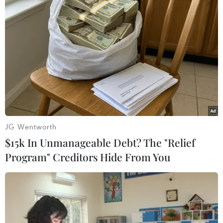
#tranh cử tổng thống
#Fernando Villavicencio
#Ecuador
#tay súng
Colombia
Ecuador
Theo dõi VietnamPlus
JG Wentworth
$15k In Unmanageable Debt? The "Relief
Program" Creditors Hide From You
TIN LIÊN QUAN