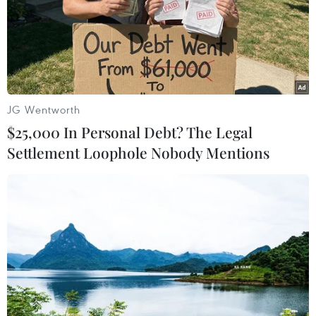
JG Wentworth
$25,000 In Personal Debt? The Legal
Settlement Loophole Nobody Mentions
Tổng thống Ecuador Guillermo Lasso
tuyên bố không tái tranh cử
20/05/2023 02:15
Tổng thống Guillermo Lasso khẳng định Phong trào