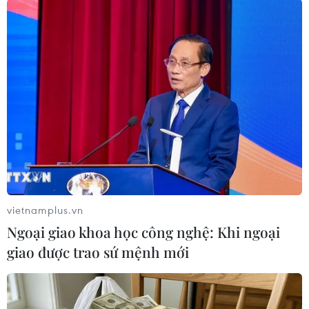
Vụ việc xảy ra khi một người đàn ông tiếp cận
và bắn xe bà vào ngày 10/8 tại thành phố
Quevedo. Bà cho biết đã lái xe chạy thoát và
khẳng định trước đó đã không nhận được lời đe
dọa nào./.
(TTXVN/Vietnam+)
vietnamplus.vn
Ngoại giao khoa học công nghệ: Khi ngoại
giao được trao sứ mệnh mới