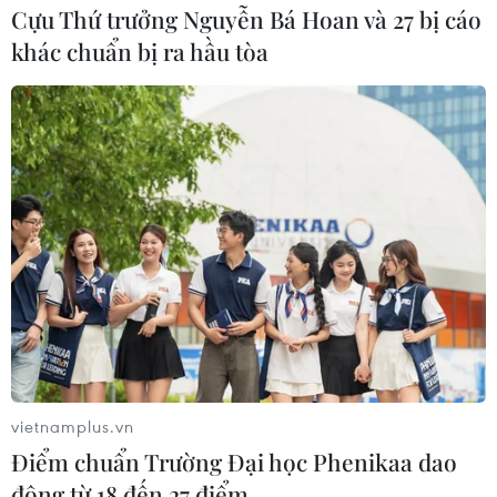
Cựu Thứ trưởng Nguyễn Bá Hoan và 27 bị cáo
khác chuẩn bị ra hầu tòa
OAS kêu gọi Ecuador điều tra kỹ lưỡng vụ
ám sát ứng cử viên Tổng thống
10/08/2023 09:24
Hãng tin AFP dẫn lời các quan chức hàng đầu của
Ecuador cho hay ông Fernando Villavicencio đã bị ám
sát sau khi tổ chức cuộc míttinh vận động tranh cử ở
Quito.
vietnamplus.vn
Điểm chuẩn Trường Đại học Phenikaa dao
động từ 18 đến 27 điểm