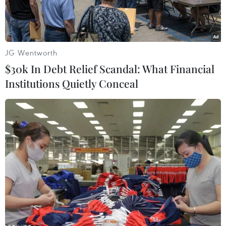
JG Wentworth
$30k In Debt Relief Scandal: What Financial
Institutions Quietly Conceal
Chiếc ôtô chở ứng cử viên Tổng thống Ecuador Fernando
Villavicencio khi ông bị sát hại, tại Quito, ngày 9/8/2023. (Ảnh:
AFP/TTXVN)
Ngày 11/8, Văn phòng Tổng Công tố Ecuador cho
biết đã cáo buộc 6 đối tượng người Colombia sát