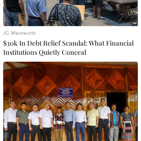
JG Wentworth
$30k In Debt Relief Scandal: What Financial
Institutions Quietly Conceal
Biểu tượng Facebook và Meta. (Ảnh: AFP/TTXVN)
Ngày 19/12, Ủy ban châu Âu (EC) cáo buộc Meta,
công ty mẹ của Facebook, vi phạm các luật về
chống độc quyền của Liên minh châu Âu (EU)
khi lạm dụng vị thế độc quyền và cạnh tranh
không lành mạnh trên các chợ dành cho quảng
cáo trực tuyến.
Nội dung trên nằm trong đơn khiếu nại được