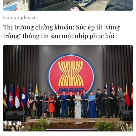
của họ đang đối mặt với rủi ro vô cùng cao.
vietnamplus.vn
Thị trường chứng khoán: Sức ép từ "vùng
trũng" thông tin sau một nhịp phục hồi
Làn sóng doanh nghiệp dừng quảng cáo
trên mạng xã hội Twitter lan rộng