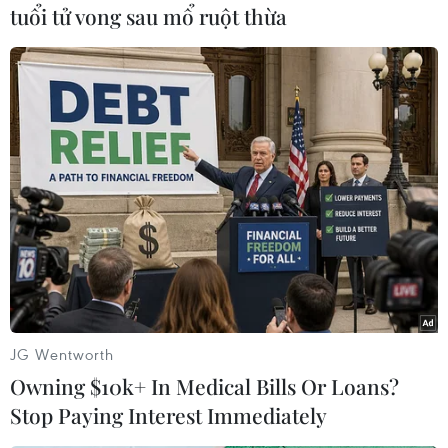
tuổi tử vong sau mổ ruột thừa
#Meta
#Facebook
#quảng cáo trực tuyến
#vi phạm luật pháp của EU
JG Wentworth
Owning $10k+ In Medical Bills Or Loans?
Stop Paying Interest Immediately
Theo dõi VietnamPlus