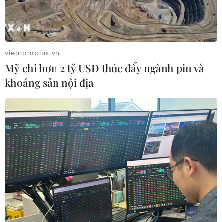
vietnamplus.vn
Mỹ chi hơn 2 tỷ USD thúc đẩy ngành pin và
khoáng sản nội địa
Quảng cáo trực tuyến suy giảm xô ngã các
“gã khổng lồ” công nghệ
31/07/2022 22:36
Một nhà phân tích cho biết môi trường hiện tại là “cơn
bão hoàn hảo” cho ngành quảng cáo kỹ thuật số; đối
với các công ty phụ thuộc vào quảng cáo, doanh thu