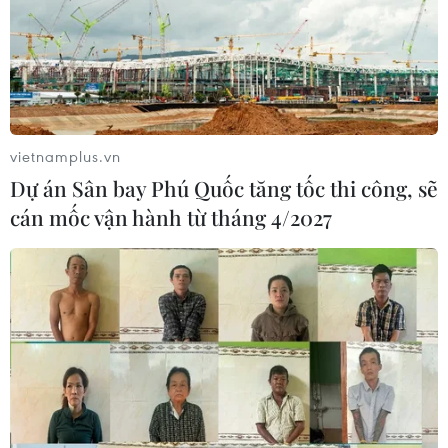
vietnamplus.vn
Dự án Sân bay Phú Quốc tăng tốc thi công, sẽ
cán mốc vận hành từ tháng 4/2027
TIN CÙNG CHUYÊN MỤC
Grab bị phạt 1,36 tỷ đồng do vi phạm