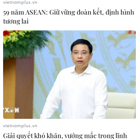
vietnamplus.vn
06/11/2022 00:37
59 năm ASEAN: Giữ vững đoàn kết, định hình
Volkswagen, United Airlines, General Mills, Mondelez
tương lai
International, Pfizer, Audi... đã đồng loạt ngừng quảng
cáo trên Twitter do lo ngại trước kế hoạch kiểm duyệt nội
dung của chủ sở hữu Elon Musk.
vietnamplus.vn
Giải quyết khó khăn, vướng mắc trong lĩnh