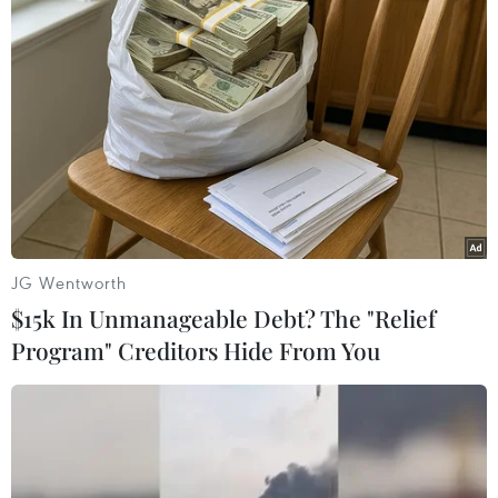
Facebook, Google đối mặt cuộc điều tra
chống độc quyền của EU và Anh
11/03/2022 12:48
EC cho rằng thỏa thuận Jedi Blue có thể đang cản trở
và hạn chế khả năng cạnh tranh của các đối thủ quảng
cáo công nghệ khác, qua đó có thể ảnh hưởng đến
người tiêu dùng.
JG Wentworth
$15k In Unmanageable Debt? The "Relief
Program" Creditors Hide From You