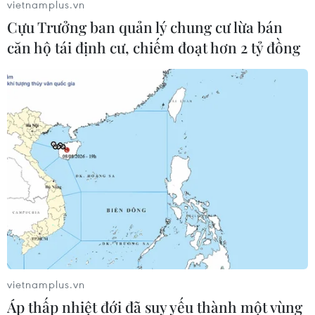
vietnamplus.vn
Cựu Trưởng ban quản lý chung cư lừa bán
căn hộ tái định cư, chiếm đoạt hơn 2 tỷ đồng
Chủ tịch Trung Quốc xác nhận dự hội
nghị thượng đỉnh về khí hậu
21/04/2021 04:24
vietnamplus.vn
Chủ tịch Trung Quốc Tập Cận Bình sẽ tham dự và có
Áp thấp nhiệt đới đã suy yếu thành một vùng
bài phát biểu quan trọng vào ngày 22/4 tại Hội nghị