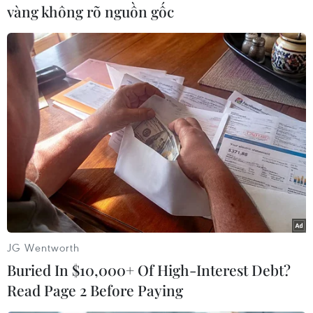
thượng đỉnh lần thứ 26 của Liên hợp quốc về
vàng không rõ nguồn gốc
biến đổi khí hậu, dự kiến diễn ra vào tháng 11
tới tại Glasgow, Scotland (Anh).
Tổng thư ký Liên hợp quốc Antonio Guterres coi
hội nghị khí hậu tuần này là thời khắc quyết
định để "thúc đẩy hay bỏ lỡ" các nỗ lực toàn cầu
ứng phó với biến đổi khí hậu./.
(TTXVN/ Vietnam+)
JG Wentworth
Buried In $10,000+ Of High-Interest Debt?
Read Page 2 Before Paying