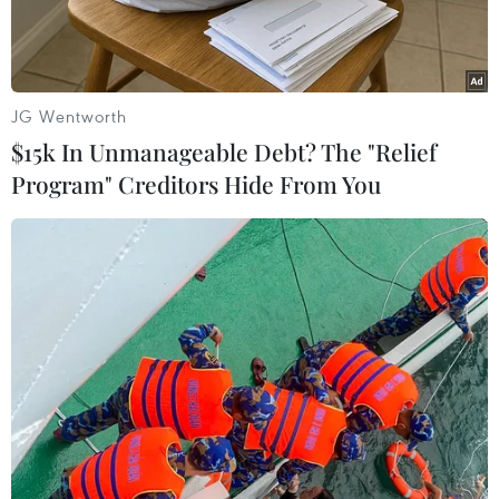
năm 1990.
JG Wentworth
$15k In Unmanageable Debt? The "Relief
Program" Creditors Hide From You
Khói bốc lên từ một nhà máy ở Berre-l'Etang, Pháp. (Ảnh:
AFP/TTXVN)
Trong một tuyên bố đưa ra sáng 21/4, Nghị viện
châu Âu và các quốc gia thành viên trong Liên