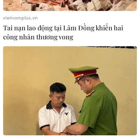
vietnamplus.vn
Tai nạn lao động tại Lâm Đồng khiến hai
công nhân thương vong
Cuộc chiến chống biến đổi khí hậu ở Mỹ
trước thách thức về sinh kế
20/04/2021 23:00
Nhà máy James H. Miller ở Mỹ không đứng trước sức
ép phải lập tức đóng cửa mặc dù lượng khí thải mà cơ
sở này xả ra bầu khí quyển trong năm 2020 tương
đương mức thải của 3,7 triệu ôtô.