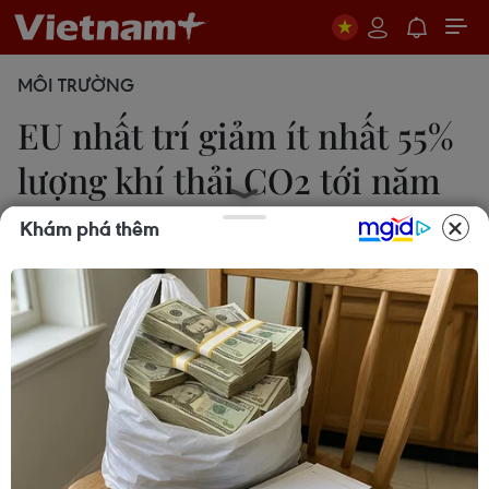
MÔI TRƯỜNG
EU nhất trí giảm ít nhất 55%
lượng khí thải CO2 tới năm
2030
Khám phá thêm
Minh Châu
21/04/2021 08:05
Luật Khí hậu châu Âu tôn trọng cam kết của EU
nhằm đạt được trung hòa khí thải carbon đến năm
2050 và mục tiêu trung gian giảm lượng khí thải
ròng ít nhất 55% tới năm 2030 so với mức của