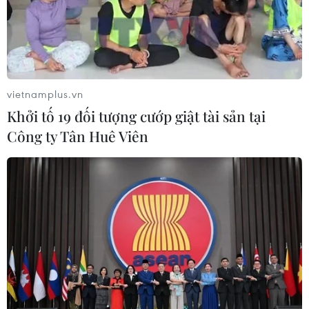
07/08/2026 07:10
Hà Nội quyết liệt xử lý các "điểm
nghẽn" úng ngập, môi trường đô thị
vietnamplus.vn
07/08/2026 06:51
Khởi tố 19 đối tượng cướp giật tài sản tại
Công ty Tân Huê Viên
Kiểm soát rác thải từ nguồn - Giải
pháp bảo vệ kênh rạch TP Hồ Chí
Minh trong mùa mưa
07/08/2026 04:47
Miền Bắc giảm mưa từ đêm
nay, cuối tuần chuyển nắng nóng
07/08/2026 04:41