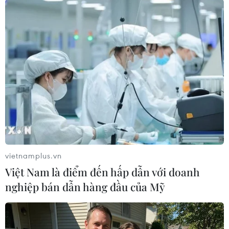
#Nghị viện châu Âu
#Giảm khí thải
#Hiệu ứng nhà kính
#Biến đổi khí hậu
#khí CO2
#Phát thải
vietnamplus.vn
Theo dõi VietnamPlus
Việt Nam là điểm đến hấp dẫn với doanh
nghiệp bán dẫn hàng đầu của Mỹ