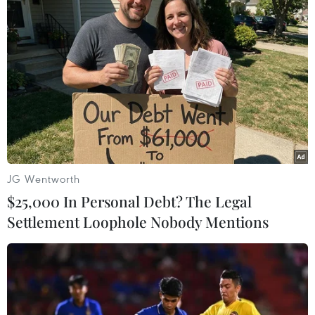
TIN LIÊN QUAN
JG Wentworth
$25,000 In Personal Debt? The Legal
Settlement Loophole Nobody Mentions
Mỹ cam kết đi đầu trong cuộc chiến
chống biến đổi khí hậu
20/04/2021 09:00