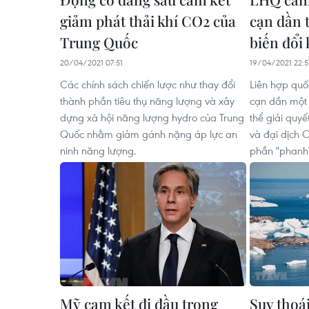
giảm phát thải khí CO2 của
cạn dần 
Trung Quốc
biến đổi 
20/04/2021 07:51
19/04/2021 22:5
Các chính sách chiến lược như thay đổi
Liên hợp quố
thành phần tiêu thụ năng lượng và xây
cạn dần một
dựng xã hội năng lượng hydro của Trung
thể giải quy
Quốc nhằm giảm gánh nặng áp lực an
và đại dịch
ninh năng lượng.
phần "phanh" 
Mỹ cam kết đi đầu trong
Suy thoá