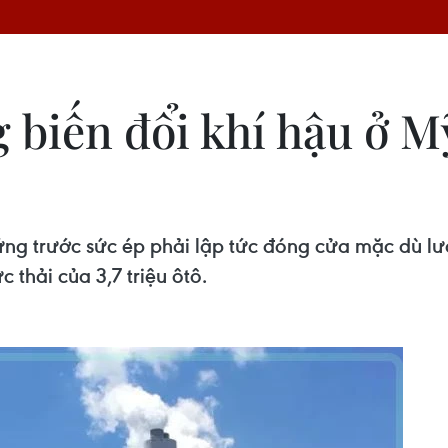
 biến đổi khí hậu ở M
g trước sức ép phải lập tức đóng cửa mặc dù lượn
hải của 3,7 triệu ôtô.