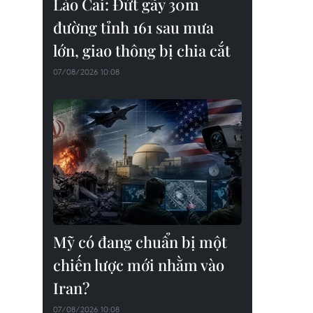
Lào Cai: Đứt gãy 30m
đường tỉnh 161 sau mưa
lớn, giao thông bị chia cắt
07/08/2026 10:08
Mỹ có đang chuẩn bị một
chiến lược mới nhằm vào
Iran?
07/08/2026 10:08