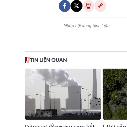
TIN LIÊN QUAN
Động cơ đằng sau cam kết
LHQ cảnh