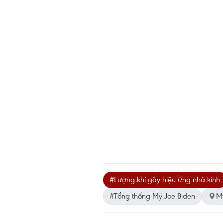
#Lượng khí gây hiệu ứng nhà kính
#Tổng thống Mỹ Joe Biden
M