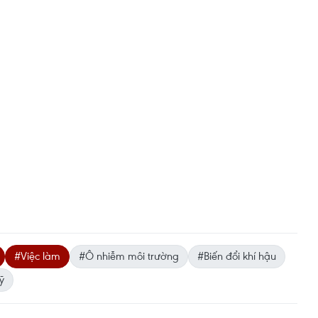
#Việc làm
#Ô nhiễm môi trường
#Biến đổi khí hậu
ỹ