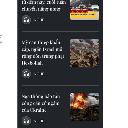
từ đêm nay, cuối tuần
chuyển nắng nóng
NGHE
ày
âm
Mỹ can thiệp khẩn
cấp, ngăn Israel mở
rộng đòn trừng phạt
Hezbollah
NGHE
Nga thông báo tấn
công căn cứ ngầm
của Ukraine
NGHE