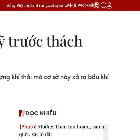
Tiếng Việt
English
Français
Español
中文
Русский
ỹ trước thách
g khí thải mà cơ sở này xả ra bầu khí
ĐỌC NHIỀU
Mường Than tan hoang sau lũ
quét, sạt lở đất