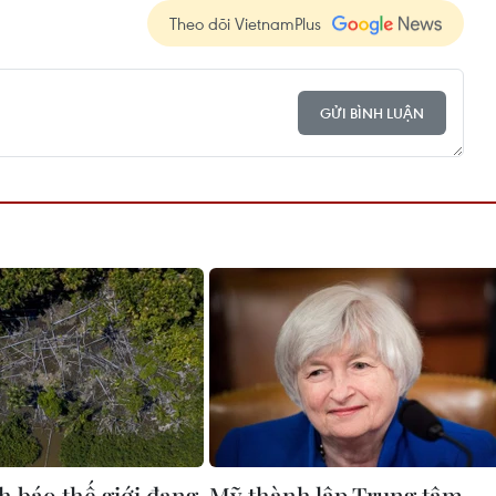
Theo dõi VietnamPlus
GỬI BÌNH LUẬN
 báo thế giới đang
Mỹ thành lập Trung tâm