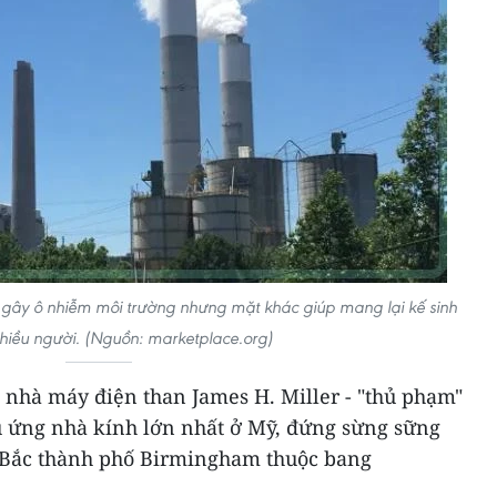
 gây ô nhiễm môi trường nhưng mặt khác giúp mang lại kế sinh
nhiều người. (Nguồn: marketplace.org)
a nhà máy điện than James H. Miller - "thủ phạm"
ệu ứng nhà kính lớn nhất ở Mỹ, đứng sừng sững
y Bắc thành phố Birmingham thuộc bang