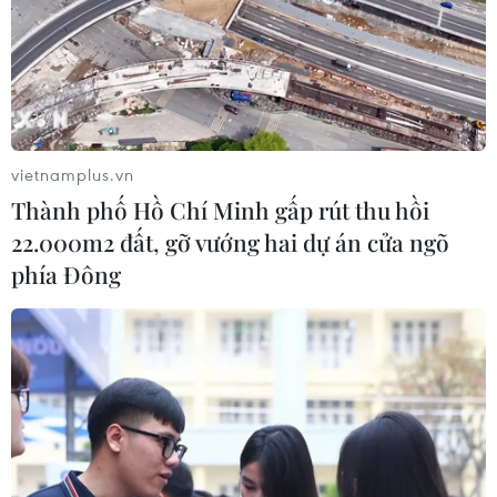
Những định hướng lớn
trong thực hiện Nghị quyết 57-
NQ/TW
07/08/2026 08:18
vietnamplus.vn
Tây Ninh thúc đẩy bình dân học vụ
Thành phố Hồ Chí Minh gấp rút thu hồi
số, tạo động lực phát triển kinh tế số
22.000m2 đất, gỡ vướng hai dự án cửa ngõ
07/08/2026 07:17
phía Đông
"Doanh nghiệp phải là lực lượng
nòng cốt phát triển công nghệ chiến
lược"
07/08/2026 07:09