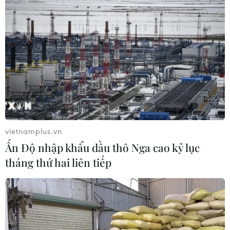
vietnamplus.vn
Ấn Độ nhập khẩu dầu thô Nga cao kỷ lục
tháng thứ hai liên tiếp