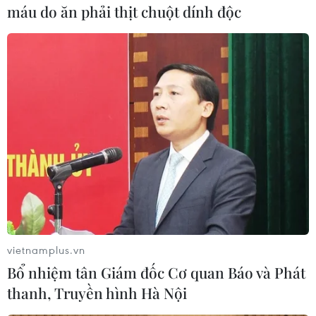
máu do ăn phải thịt chuột dính độc
doanh thu quảng cáo của mạng xã hội lớn nhất
thế giới lại sụt giảm do các doanh nghiệp cắt
giảm chi tiêu./.
(Vietnam+)
vietnamplus.vn
Bổ nhiệm tân Giám đốc Cơ quan Báo và Phát
thanh, Truyền hình Hà Nội