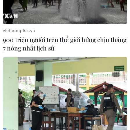
vietnamplus.vn
900 triệu người trên thế giới hứng chịu tháng
7 nóng nhất lịch sử
(Nguồn: Facebook)
Facebook mới đây đã bổ sung thêm các biểu
tượng cảm xúc thể hiện sự quan tâm đến sức
khỏe của mọi người trong bối cảnh dịch COVID-
19 đang bùng phát dữ dội trên toàn cầu.