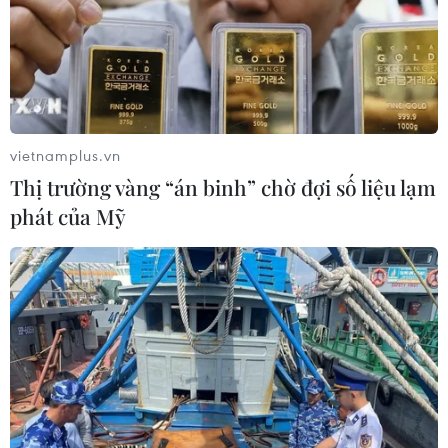
dành cho các cặp đôi có tên là Tuned cho phép hai
người trò chuyện, chia sẻ ảnh và nhạc cũng như có
dòng thời gian ghi lại các mốc kỷ niệm của nhau.
vietnamplus.vn
Thị trường vàng “án binh” chờ đợi số liệu lạm
phát của Mỹ
Facebook cảnh báo người dùng "tương