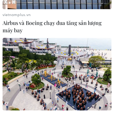
10/08/2026 03:59
vietnamplus.vn
Airbus và Boeing chạy đua tăng sản lượng
Tên miền quốc gia .VN
máy bay
góp phần xây dựng niềm tin số thời
thương mại điện tử
10/08/2026 03:36
Liệu AI có phải là vấn đề an ninh
mạng lớn nhất?
10/08/2026 03:29
Khoa học, công nghệ - trụ cột mới
trong quan hệ Việt Nam-Canada